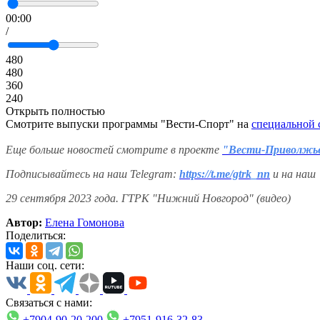
00:00
/
480
480
360
240
Открыть полностью
Смотрите выпуски программы "Вести-Спорт" на
специальной 
Еще больше новостей смотрите в проекте
"Вести-Приволжь
Подписывайтесь на наш Telegram:
https://t.me/gtrk_nn
и на наш
29 сентября 2023 года. ГТРК "Нижний Новгород" (видео)
Автор:
Елена Гомонова
Поделиться:
Наши соц. сети:
Связаться с нами:
+7904-90-20-200
+7951-916-32-83