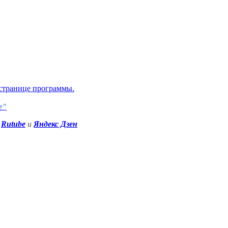
странице программы
.
е"
Rutube
и
Яндекс Дзен