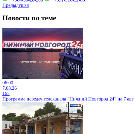
Предыдущая
Новости по теме
06:00
7.08.26
162
Программа передач телеканала “Нижний Новгород 24” на 7 авг