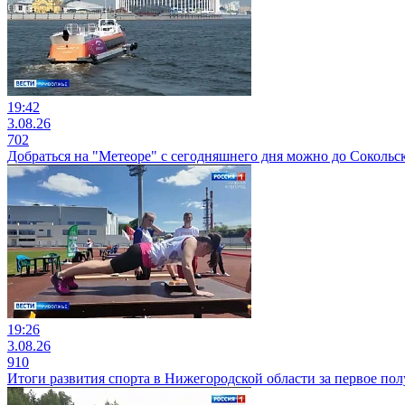
19:42
3.08.26
702
Добраться на "Метеоре" с сегодняшнего дня можно до Сокольс
19:26
3.08.26
910
Итоги развития спорта в Нижегородской области за первое пол