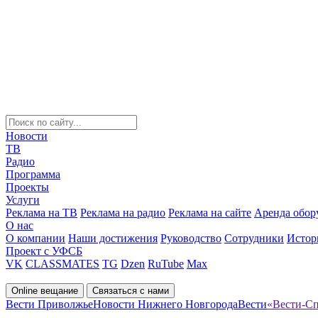
Новости
ТВ
Радио
Программа
Проекты
Услуги
Реклама на ТВ
Реклама на радио
Реклама на сайте
Аренда обор
О нас
О компании
Наши достижения
Руководство
Сотрудники
Истор
Проект с УФСБ
VK
CLASSMATES
TG
Dzen
RuTube
Max
Online вещание
Связаться с нами
Вести Приволжье
Новости Нижнего Новгорода
Вести
«Вести-Сп