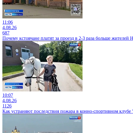
11:06
4.08.26
687
Почему кстовчане платят за проезд в 2-3 раза больше жителей
10:07
4.08.26
1126
Как устраняют последствия пожара в конно-спортивном клубе