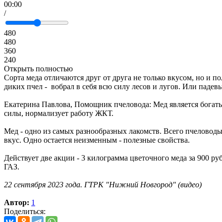
00:00
/
480
480
360
240
Открыть полностью
Сорта меда отличаются друг от друга не только вкусом, но и п
диких пчел - вобрал в себя всю силу лесов и лугов. Или падевы
Екатерина Павлова, Помощник пчеловода: Мед является богат
силы, нормализует работу ЖКТ.
Мед - одно из самых разнообразных лакомств. Всего пчеловоды
вкус. Одно остается неизменным - полезные свойства.
Действует две акции - 3 килограмма цветочного меда за 900 р
ГАЗ.
22 сентября 2023 года. ГТРК "Нижний Новгород" (видео)
Автор:
1
Поделиться: