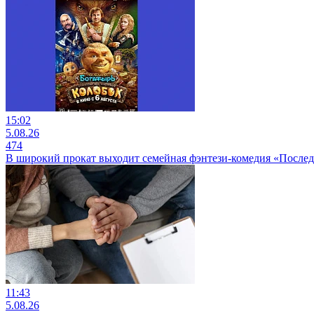
15:02
5.08.26
474
В широкий прокат выходит семейная фэнтези-комедия «Послед
11:43
5.08.26