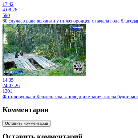
17:42
4.08.26
590
60 случаев рака выявили у нижегородцев с начала года благода
14:35
24.07.26
1301
Фотоловушка в Керженском заповеднике запечатлела будни м
Комментарии
Оставить комментарий
Оставить комментарий