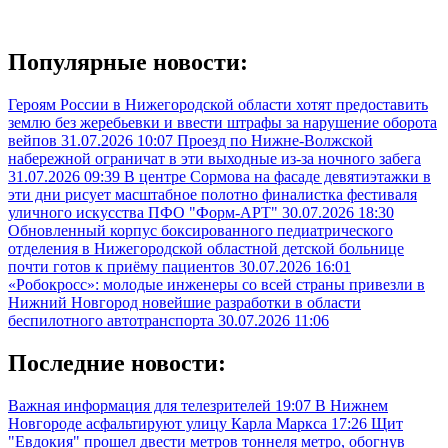
Популярные новости:
Героям России в Нижегородской области хотят предоставить
землю без жеребьевки и ввести штрафы за нарушение оборота
вейпов
31.07.2026 10:07
Проезд по Нижне-Волжской
набережной ограничат в эти выходные из-за ночного забега
31.07.2026 09:39
В центре Сормова на фасаде девятиэтажки в
эти дни рисует масштабное полотно финалистка фестиваля
уличного искусства ПФО "Форм-АРТ"
30.07.2026 18:30
Обновленный корпус боксированного педиатрического
отделения в Нижегородской областной детской больнице
почти готов к приёму пациентов
30.07.2026 16:01
«Робокросс»: молодые инженеры со всей страны привезли в
Нижний Новгород новейшие разработки в области
беспилотного автотранспорта
30.07.2026 11:06
Последние новости:
Важная информация для телезрителей
19:07
В Нижнем
Новгороде асфальтируют улицу Карла Маркса
17:26
Щит
"Евдокия" прошел двести метров тоннеля метро, обогнув