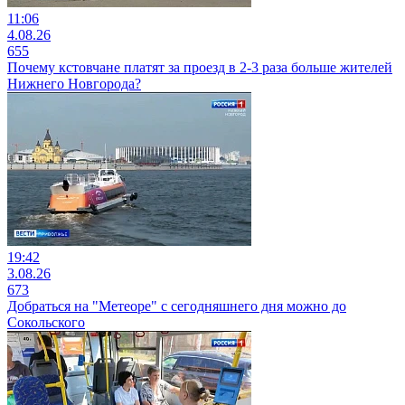
11:06
4.08.26
655
Почему кстовчане платят за проезд в 2-3 раза больше жителей
Нижнего Новгорода?
19:42
3.08.26
673
Добраться на "Метеоре" с сегодняшнего дня можно до
Сокольского