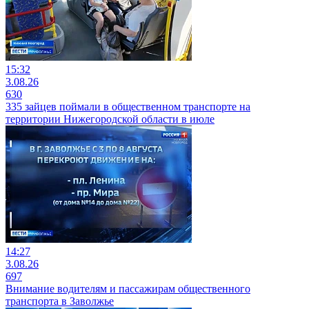
15:32
3.08.26
630
335 зайцев поймали в общественном транспорте на
территории Нижегородской области в июле
14:27
3.08.26
697
Внимание водителям и пассажирам общественного
транспорта в Заволжье