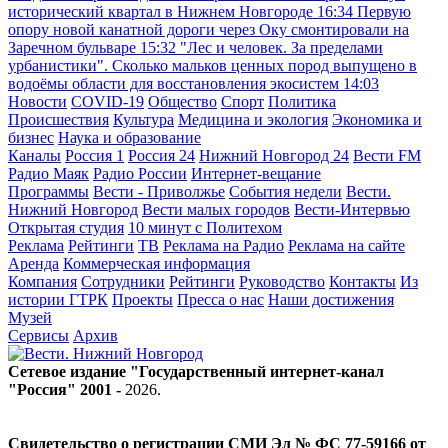
исторический квартал в Нижнем Новгороде
16:34
Первую
опору новой канатной дороги через Оку смонтировали на
Заречном бульваре
15:32
"Лес и человек. За пределами
урбанистики". Сколько мальков ценных пород выпущено в
водоёмы области для восстановления экосистем
14:03
Новости
COVID-19
Общество
Спорт
Политика
Происшествия
Культура
Медицина и экология
Экономика и
бизнес
Наука и образование
Каналы
Россия 1
Россия 24
Нижний Новгород 24
Вести FM
Радио Маяк
Радио России
Интернет-вещание
Программы
Вести - Приволжье
События недели
Вести.
Нижний Новгород
Вести малых городов
Вести-Интервью
Открытая студия
10 минут с Политехом
Реклама
Рейтинги
ТВ
Реклама на Радио
Реклама на сайте
Аренда
Коммерческая информация
Компания
Сотрудники
Рейтинги
Руководство
Контакты
Из
истории ГТРК
Проекты
Пресса о нас
Наши достижения
Музей
Сервисы
Архив
Сетевое издание "Государственный интернет-канал
"Россия" 2001 -
2026
.
Свидетельство о регистрации СМИ Эл № ФС 77-59166 от