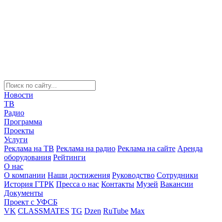
Новости
ТВ
Радио
Программа
Проекты
Услуги
Реклама на ТВ
Реклама на радио
Реклама на сайте
Аренда
оборудования
Рейтинги
О нас
О компании
Наши достижения
Руководство
Сотрудники
История ГТРК
Пресса о нас
Контакты
Музей
Вакансии
Документы
Проект с УФСБ
VK
CLASSMATES
TG
Dzen
RuTube
Max