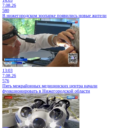
14:03
7.08.26
580
В нижегородском зоопарке появились новые жители
13:03
7.08.26
576
Пять межрайонных медицинских центра начали
функционировать в Нижегородской области