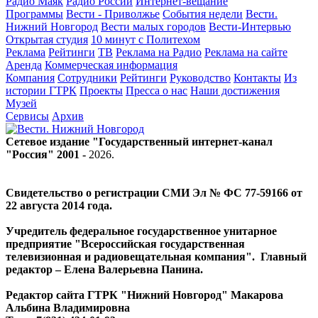
Радио Маяк
Радио России
Интернет-вещание
Программы
Вести - Приволжье
События недели
Вести.
Нижний Новгород
Вести малых городов
Вести-Интервью
Открытая студия
10 минут с Политехом
Реклама
Рейтинги
ТВ
Реклама на Радио
Реклама на сайте
Аренда
Коммерческая информация
Компания
Сотрудники
Рейтинги
Руководство
Контакты
Из
истории ГТРК
Проекты
Пресса о нас
Наши достижения
Музей
Сервисы
Архив
Сетевое издание "Государственный интернет-канал
"Россия" 2001 -
2026
.
Свидетельство о регистрации СМИ Эл № ФС 77-59166 от
22 августа 2014 года.
Учредитель федеральное государственное унитарное
предприятие "Всероссийская государственная
телевизионная и радиовещательная компания". Главный
редактор – Елена Валерьевна Панина.
Редактор сайта ГТРК "Нижний Новгород" Макарова
Альбина Владимировна