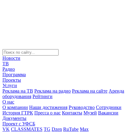
Новости
ТВ
Радио
Программа
Проекты
Услуги
Реклама на ТВ
Реклама на радио
Реклама на сайте
Аренда
оборудования
Рейтинги
О нас
О компании
Наши достижения
Руководство
Сотрудники
История ГТРК
Пресса о нас
Контакты
Музей
Вакансии
Документы
Проект с УФСБ
VK
CLASSMATES
TG
Dzen
RuTube
Max