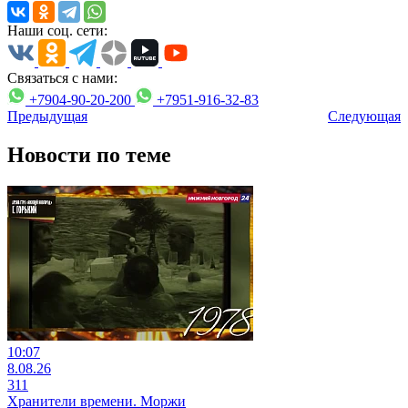
Наши соц. сети:
Связаться с нами:
+7904-90-20-200
+7951-916-32-83
Предыдущая
Следующая
Новости по теме
10:07
8.08.26
311
Хранители времени. Моржи