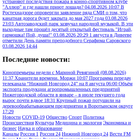
устраняют последствия пожара в конно-спортивном клубе
"Аллюр" и где нашли приют лошади?
04.08.2026 10:07
В
Ростехнадзоре опровергли заявление ряда СМИ о том, что
канатная дорога будет закрыта до мая 2027 года
03.08.2026
23:03
Автозаводский парк зазвучал народной музыкой. В эти
выходные там прошёл десятый открытый фестиваль "Играй,
гармошка! Пой, душа!"
03.08.2026 20:29
1 августа в Дивееве
отметили День памяти преподобного Серафима Саровского
03.08.2026 14:44
Последние новости:
Кинопремьеры недели с Мариной Ревягиной (08.08.2026)
11:37
Хранители времени. Моржи
10:07
Программа передач
телеканала “Нижний Новгород 24” на 8 августа
06:00
Объём
экспорта продукции агропромышленных предприятий
Нижегородской области в январе – в июле текущего года
вырос почти вдвое
18:31
Крупный пожар потушили на
деревообрабатывающем предприятии в Воротынском округе
17:29
Новости
COVID-19
Общество
Спорт
Политика
Происшествия
Культура
Медицина и экология
Экономика и
бизнес
Наука и образование
Каналы
Россия 1
Россия 24
Нижний Новгород 24
Вести FM