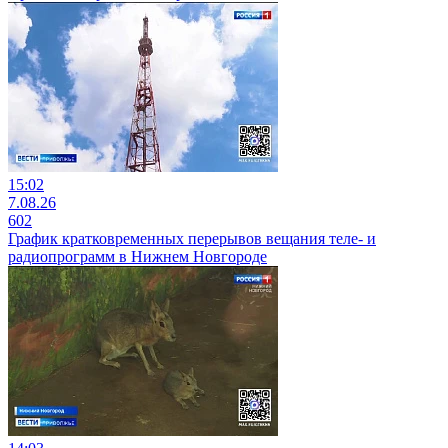
15:02
7.08.26
602
График кратковременных перерывов вещания теле- и
радиопрограмм в Нижнем Новгороде