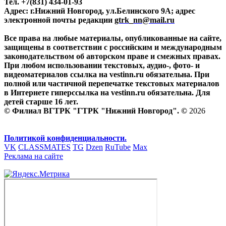
Тел. +7(831) 434-01-93
Адрес: г.Нижний Новгород, ул.Белинского 9А; адрес
электронной почты редакции
gtrk_nn@mail.ru
Все права на любые материалы, опубликованные на сайте,
защищены в соответствии с российским и международным
законодательством об авторском праве и смежных правах.
При любом использовании текстовых, аудио-, фото- и
видеоматериалов ссылка на vestinn.ru обязательна. При
полной или частичной перепечатке текстовых материалов
в Интернете гиперссылка на vestinn.ru обязательна. Для
детей старше 16 лет.
© Филиал ВГТРК "ГТРК "Нижний Новгород". ©
2026
Политикой конфиденциальности.
VK
CLASSMATES
TG
Dzen
RuTube
Max
Реклама на сайте