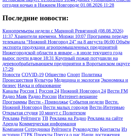
сегодня ночью в Нижнем Новгороде
01.08.2026 11:28
Последние новости:
Кинопремьеры недели с Мариной Ревягиной (08.08.2026)
11:37
Хранители времени. Моржи
10:07
Программа передач
телеканала “Нижний Новгород 24” на 8 августа
06:00
Объём
экспорта продукции агропромышленных предприятий
Нижегородской области в январе – в июле текущего года
вырос почти вдвое
18:31
Крупный пожар потушили на
деревообрабатывающем предприятии в Воротынском округе
17:29
Новости
COVID-19
Общество
Спорт
Политика
Происшествия
Культура
Медицина и экология
Экономика и
бизнес
Наука и образование
Каналы
Россия 1
Россия 24
Нижний Новгород 24
Вести FM
Радио Маяк
Радио России
Интернет-вещание
Программы
Вести - Приволжье
События недели
Вести.
Нижний Новгород
Вести малых городов
Вести-Интервью
Открытая студия
10 минут с Политехом
Реклама
Рейтинги
ТВ
Реклама на Радио
Реклама на сайте
Аренда
Коммерческая информация
Компания
Сотрудники
Рейтинги
Руководство
Контакты
Из
истории ГТРК
Проекты
Пресса о нас
Наши достижения