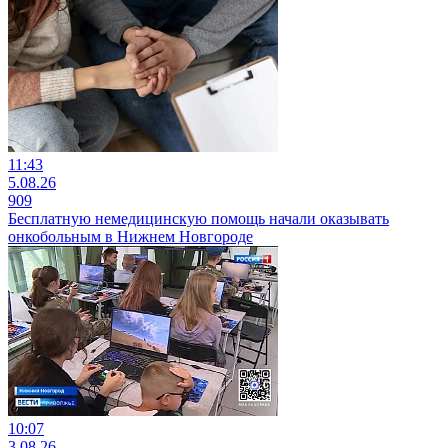
11:43
5.08.26
909
Бесплатную немедицинскую помощь начали оказывать
онкобольным в Нижнем Новгороде
10:07
3.08.26