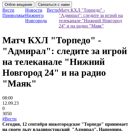
Online вещание
Связаться с нами
Вести
Новости
Вести
Матч КХЛ "Торпедо" -
Приволжье
Нижнего
"Адмирал": следите за игрой на
Новгорода
телеканале "Нижний Новгород
24" и на радио "Маяк"
Матч КХЛ "Торпедо" -
"Адмирал": следите за игрой
на телеканале "Нижний
Новгород 24" и на радио
"Маяк"
08:00
12.09.23
0
3050
#Вести
Сегодня, 12 сентября нижегородское "Торпедо" принимает
на своем льду владивостокский "Адмирал". Напомним,