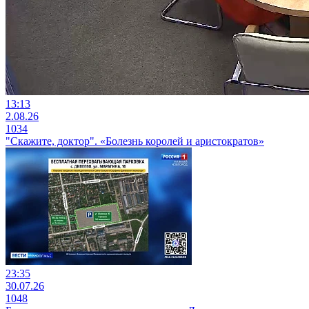
13:13
2.08.26
1034
"Скажите, доктор". «Болезнь королей и аристократов»
23:35
30.07.26
1048