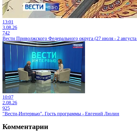
13:01
3.08.26
742
Вести Приволжского Федерального округа (27 июля - 2 августа 
10:07
2.08.26
925
"Вести-Интервью". Гость программы - Евгений Люлин
Комментарии