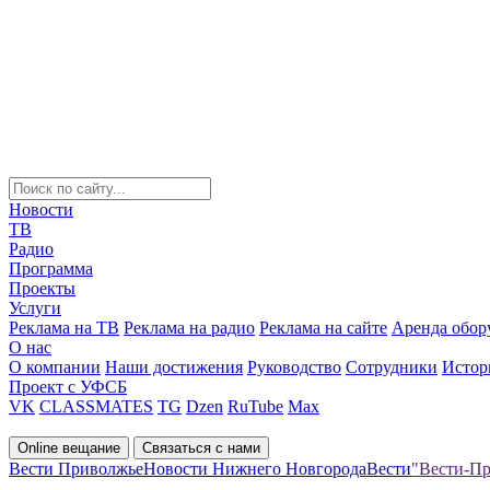
Новости
ТВ
Радио
Программа
Проекты
Услуги
Реклама на ТВ
Реклама на радио
Реклама на сайте
Аренда обор
О нас
О компании
Наши достижения
Руководство
Сотрудники
Истор
Проект с УФСБ
VK
CLASSMATES
TG
Dzen
RuTube
Max
Online вещание
Связаться с нами
Вести Приволжье
Новости Нижнего Новгорода
Вести
"Вести-Пр