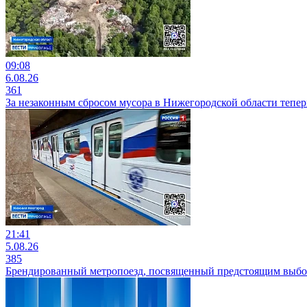
09:08
6.08.26
361
За незаконным сбросом мусора в Нижегородской области тепер
21:41
5.08.26
385
Брендированный метропоезд, посвященный предстоящим выбор