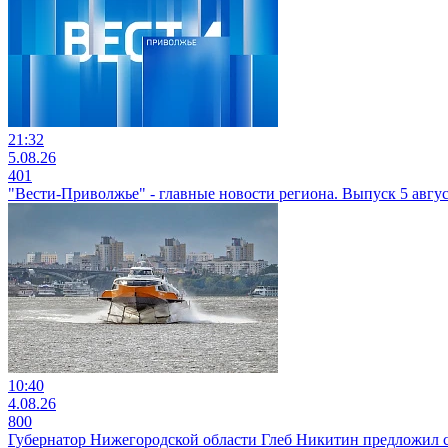
21:32
5.08.26
401
"Вести-Приволжье" - главные новости региона. Выпуск 5 август
10:40
4.08.26
800
Губернатор Нижегородской области Глеб Никитин предложил с