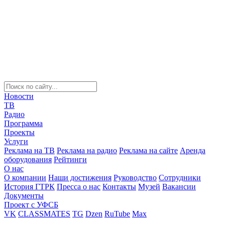
Новости
ТВ
Радио
Программа
Проекты
Услуги
Реклама на ТВ
Реклама на радио
Реклама на сайте
Аренда
оборудования
Рейтинги
О нас
О компании
Наши достижения
Руководство
Сотрудники
История ГТРК
Пресса о нас
Контакты
Музей
Вакансии
Документы
Проект с УФСБ
VK
CLASSMATES
TG
Dzen
RuTube
Max