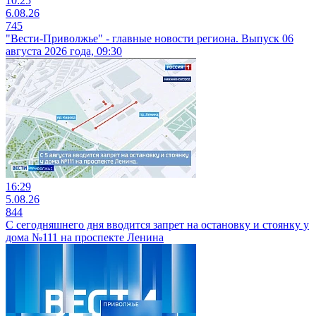
10:25
6.08.26
745
"Вести-Приволжье" - главные новости региона. Выпуск 06
августа 2026 года, 09:30
16:29
5.08.26
844
С сегодняшнего дня вводится запрет на остановку и стоянку у
дома №111 на проспекте Ленина