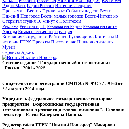
Каналы
Россия 1
Россия 24
Нижний Новгород 24
Вести FM
Радио Маяк
Радио России
Интернет-вещание
Программы
Вести - Приволжье
События недели
Вести.
Нижний Новгород
Вести малых городов
Вести-Интервью
Открытая студия
10 минут с Политехом
Реклама
Рейтинги
ТВ
Реклама на Радио
Реклама на сайте
Аренда
Коммерческая информация
Компания
Сотрудники
Рейтинги
Руководство
Контакты
Из
истории ГТРК
Проекты
Пресса о нас
Наши достижения
Музей
Сервисы
Архив
Сетевое издание "Государственный интернет-канал
"Россия" 2001 -
2026
.
Свидетельство о регистрации СМИ Эл № ФС 77-59166 от
22 августа 2014 года.
Учредитель федеральное государственное унитарное
предприятие "Всероссийская государственная
телевизионная и радиовещательная компания". Главный
редактор – Елена Валерьевна Панина.
Редактор сайта ГТРК "Нижний Новгород" Макарова