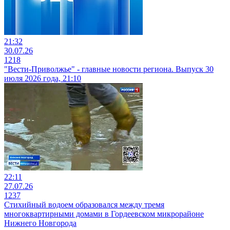
21:32
30.07.26
1218
"Вести-Приволжье" - главные новости региона. Выпуск 30
июля 2026 года, 21:10
22:11
27.07.26
1237
Стихийный водоем образовался между тремя
многоквартирными домами в Гордеевском микрорайоне
Нижнего Новгорода