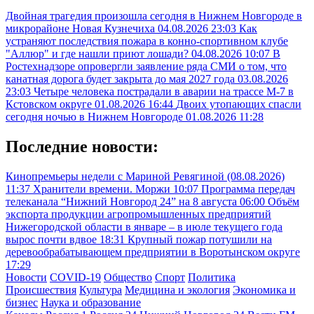
Двойная трагедия произошла сегодня в Нижнем Новгороде в
микрорайоне Новая Кузнечиха
04.08.2026 23:03
Как
устраняют последствия пожара в конно-спортивном клубе
"Аллюр" и где нашли приют лошади?
04.08.2026 10:07
В
Ростехнадзоре опровергли заявление ряда СМИ о том, что
канатная дорога будет закрыта до мая 2027 года
03.08.2026
23:03
Четыре человека пострадали в аварии на трассе М-7 в
Кстовском округе
01.08.2026 16:44
Двоих утопающих спасли
сегодня ночью в Нижнем Новгороде
01.08.2026 11:28
Последние новости:
Кинопремьеры недели с Мариной Ревягиной (08.08.2026)
11:37
Хранители времени. Моржи
10:07
Программа передач
телеканала “Нижний Новгород 24” на 8 августа
06:00
Объём
экспорта продукции агропромышленных предприятий
Нижегородской области в январе – в июле текущего года
вырос почти вдвое
18:31
Крупный пожар потушили на
деревообрабатывающем предприятии в Воротынском округе
17:29
Новости
COVID-19
Общество
Спорт
Политика
Происшествия
Культура
Медицина и экология
Экономика и
бизнес
Наука и образование