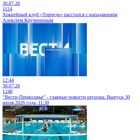
30.07.26
1124
Хоккейный клуб «Торпедо» расстался с нападающим
Алексеем Кручининым
12:44
30.07.26
1248
"Вести-Приволжье" - главные новости региона. Выпуск 30
июля 2026 года, 11:30