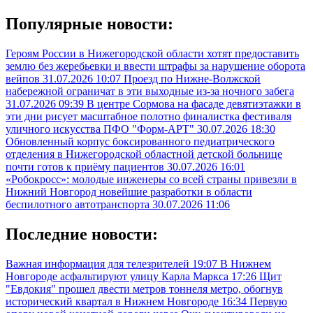
Популярные новости:
Героям России в Нижегородской области хотят предоставить
землю без жеребьевки и ввести штрафы за нарушение оборота
вейпов
31.07.2026 10:07
Проезд по Нижне-Волжской
набережной ограничат в эти выходные из-за ночного забега
31.07.2026 09:39
В центре Сормова на фасаде девятиэтажки в
эти дни рисует масштабное полотно финалистка фестиваля
уличного искусства ПФО "Форм-АРТ"
30.07.2026 18:30
Обновленный корпус боксированного педиатрического
отделения в Нижегородской областной детской больнице
почти готов к приёму пациентов
30.07.2026 16:01
«Робокросс»: молодые инженеры со всей страны привезли в
Нижний Новгород новейшие разработки в области
беспилотного автотранспорта
30.07.2026 11:06
Последние новости:
Важная информация для телезрителей
19:07
В Нижнем
Новгороде асфальтируют улицу Карла Маркса
17:26
Щит
"Евдокия" прошел двести метров тоннеля метро, обогнув
исторический квартал в Нижнем Новгороде
16:34
Первую