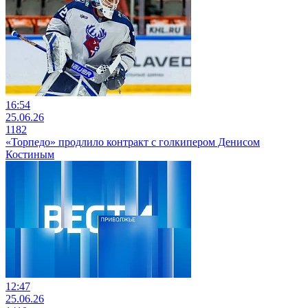
16:54
25.06.26
1182
«Торпедо» продлило контракт с голкипером Денисом
Костиным
12:47
25.06.26