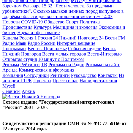
опору новой канатной дороги через Оку смонтировали на
Заречном бульваре
15:32
"Лес и человек. За пределами
урбанистики". Сколько мальков ценных пород выпущено в
водоёмы области для восстановления экосистем
14:03
Новости
COVID-19
Общество
Спорт
Политика
Происшествия
Культура
Медицина и экология
Экономика и
бизнес
Наука и образование
Каналы
Россия 1
Россия 24
Нижний Новгород 24
Вести FM
Радио Маяк
Радио России
Интернет-вещание
Программы
Вести - Приволжье
События недели
Вести.
Нижний Новгород
Вести малых городов
Вести-Интервью
Открытая студия
10 минут с Политехом
Реклама
Рейтинги
ТВ
Реклама на Радио
Реклама на сайте
Аренда
Коммерческая информация
Компания
Сотрудники
Рейтинги
Руководство
Контакты
Из
истории ГТРК
Проекты
Пресса о нас
Наши достижения
Музей
Сервисы
Архив
Сетевое издание "Государственный интернет-канал
"Россия" 2001 -
2026
.
Свидетельство о регистрации СМИ Эл № ФС 77-59166 от
22 августа 2014 года.