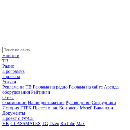
Новости
ТВ
Радио
Программа
Проекты
Услуги
Реклама на ТВ
Реклама на радио
Реклама на сайте
Аренда
оборудования
Рейтинги
О нас
О компании
Наши достижения
Руководство
Сотрудники
История ГТРК
Пресса о нас
Контакты
Музей
Вакансии
Документы
Проект с УФСБ
VK
CLASSMATES
TG
Dzen
RuTube
Max