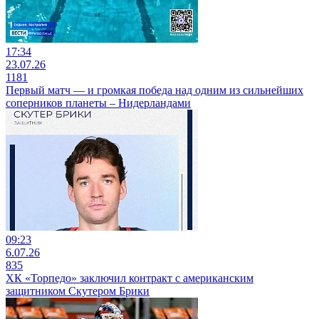
17:34
23.07.26
1181
Первый матч — и громкая победа над одним из сильнейших
соперников планеты – Нидерландами
09:23
6.07.26
835
ХК «Торпедо» заключил контракт с американским
защитником Скутером Брики