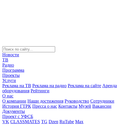
Новости
ТВ
Радио
Программа
Проекты
Услуги
Реклама на ТВ
Реклама на радио
Реклама на сайте
Аренда
оборудования
Рейтинги
О нас
О компании
Наши достижения
Руководство
Сотрудники
История ГТРК
Пресса о нас
Контакты
Музей
Вакансии
Документы
Проект с УФСБ
VK
CLASSMATES
TG
Dzen
RuTube
Max