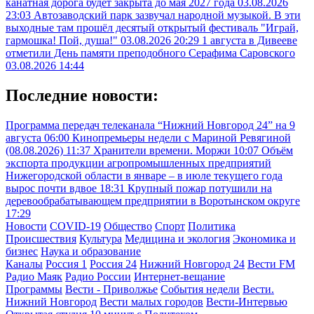
канатная дорога будет закрыта до мая 2027 года
03.08.2026
23:03
Автозаводский парк зазвучал народной музыкой. В эти
выходные там прошёл десятый открытый фестиваль "Играй,
гармошка! Пой, душа!"
03.08.2026 20:29
1 августа в Дивееве
отметили День памяти преподобного Серафима Саровского
03.08.2026 14:44
Последние новости:
Программа передач телеканала “Нижний Новгород 24” на 9
августа
06:00
Кинопремьеры недели с Мариной Ревягиной
(08.08.2026)
11:37
Хранители времени. Моржи
10:07
Объём
экспорта продукции агропромышленных предприятий
Нижегородской области в январе – в июле текущего года
вырос почти вдвое
18:31
Крупный пожар потушили на
деревообрабатывающем предприятии в Воротынском округе
17:29
Новости
COVID-19
Общество
Спорт
Политика
Происшествия
Культура
Медицина и экология
Экономика и
бизнес
Наука и образование
Каналы
Россия 1
Россия 24
Нижний Новгород 24
Вести FM
Радио Маяк
Радио России
Интернет-вещание
Программы
Вести - Приволжье
События недели
Вести.
Нижний Новгород
Вести малых городов
Вести-Интервью