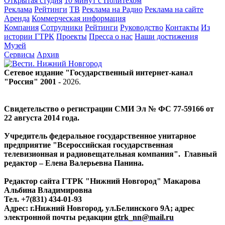
Открытая студия
10 минут с Политехом
Реклама
Рейтинги
ТВ
Реклама на Радио
Реклама на сайте
Аренда
Коммерческая информация
Компания
Сотрудники
Рейтинги
Руководство
Контакты
Из
истории ГТРК
Проекты
Пресса о нас
Наши достижения
Музей
Сервисы
Архив
Сетевое издание "Государственный интернет-канал
"Россия" 2001 -
2026
.
Свидетельство о регистрации СМИ Эл № ФС 77-59166 от
22 августа 2014 года.
Учредитель федеральное государственное унитарное
предприятие "Всероссийская государственная
телевизионная и радиовещательная компания". Главный
редактор – Елена Валерьевна Панина.
Редактор сайта ГТРК "Нижний Новгород" Макарова
Альбина Владимировна
Тел. +7(831) 434-01-93
Адрес: г.Нижний Новгород, ул.Белинского 9А; адрес
электронной почты редакции
gtrk_nn@mail.ru