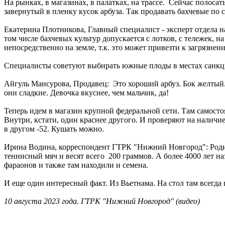
На рынках, в магазинах, в палатках, на трассе. Сейчас полоса
завернутый в пленку кусок арбуза. Так продавать бахчевые п
Екатерина Плотникова, Главный специалист - эксперт отдела 
том числе бахчевых культур допускается с лотков, с тележек,
непосредственно на земле, т.к. это может привезти к загрязн
Специалисты советуют выбирать южные плоды в местах санкци
Айгуль Мансурова, Продавец: Это хороший арбуз. Бок желтый. 
они сладкие. Девочка вкуснее, чем мальчик, да!
Теперь идем в магазин крупной федеральной сети. Там самосто
Внутри, кстати, один краснее другого. И проверяют на наличие
в другом -52. Кушать можно.
Ирина Водина, корреспондент ГТРК "Нижний Новгород": Родин
теннисный мяч и весят всего 200 граммов. А более 4000 лет 
фараонов и также там находили и семена.
И еще один интересный факт. Из Вьетнама. На стол там всегда 
10 августа 2023 года. ГТРК "Нижний Новгород" (видео)