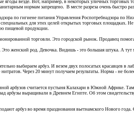
тые ягоды везде. Вот, например, в некоторых уличных торговых 
о санитарным нормам запрещено. В месте разреза очень быстро
надзора по гигиене питания Управления Роспотребнадзора по Н
 на специальных для этих целей открытых торговых площадках. Не
ению пищевой продукции.
онированной торговли. Это городской рынок. Продавец помога
Это женский род. Девочка. Видишь - это большая штука. А тут 
ятельно выбираем арбуз. И везем двух полосатых красавцев в ла
 нитратов. Через 20 минут получаем результаты. Норма - не бол
ой арбузов считается пустыня Калахари в Южной Африке. Там д
назад арбузы выращивали в Древнем Египте. Об этом свидетельс
подают арбуз во время празднования вьетнамского Нового года. 