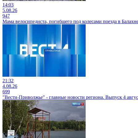
14:03
5.08.26
947
Мама велосипедиста, погибшего под колесами поезда в Балахне
21:32
4.08.26
699
"Вести-Приволжье" - главные новости региона. Выпуск 4 август