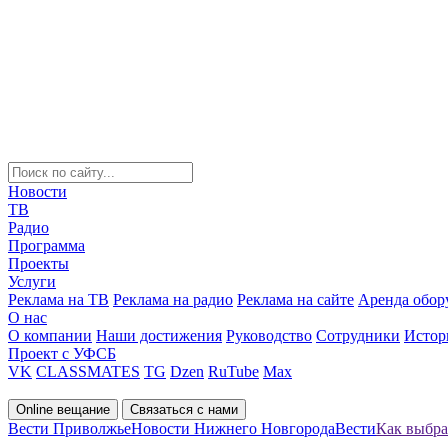
Новости
ТВ
Радио
Программа
Проекты
Услуги
Реклама на ТВ
Реклама на радио
Реклама на сайте
Аренда обор
О нас
О компании
Наши достижения
Руководство
Сотрудники
Истор
Проект с УФСБ
VK
CLASSMATES
TG
Dzen
RuTube
Max
Online вещание
Связаться с нами
Вести Приволжье
Новости Нижнего Новгорода
Вести
Как выбра