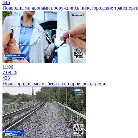
446
Подводными дронами вооружились нижегородские транспорт
11:06
7.08.26
433
Нижегородцы могут бесплатно проверить зрение