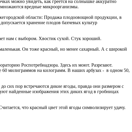
точках можно увидеть, как греется на солнышке аккуратно
 размножаются вредные микроорганизмы.
ижегородской области: Продажа плодоовощной продукции, в
 допускается хранение плодов бахчевых культур
ет нам с выбором. Хвостик сухой. Стук хороший.
маленькая. Он тоже красный, но менее сахарный. А с широкой
бораторию Роспотребнадзора. Здесь их моют. Разрезают.
ее 60 милиграммов на килограмм. В наших арбузах - в одном 50,
о сих пор встречаются дикие ягоды, правда они размером с
твуют найденные изображения этих диких ягод в гробницах
Считается, что красный цвет этой ягоды символизирует удачу.