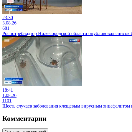
23:30
3.08.26
681
Роспотребнадзор Нижегородской области опубликовал список 
18:41
1.08.26
1101
Шесть случаев заболевания клещевым вирусным энцефалитом 
Комментарии
Оставить комментарий