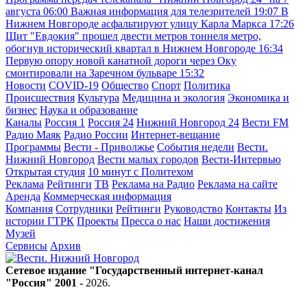
августа
06:00
Важная информация для телезрителей
19:07
В
Нижнем Новгороде асфальтируют улицу Карла Маркса
17:26
Щит "Евдокия" прошел двести метров тоннеля метро,
обогнув исторический квартал в Нижнем Новгороде
16:34
Первую опору новой канатной дороги через Оку
смонтировали на Заречном бульваре
15:32
Новости
COVID-19
Общество
Спорт
Политика
Происшествия
Культура
Медицина и экология
Экономика и
бизнес
Наука и образование
Каналы
Россия 1
Россия 24
Нижний Новгород 24
Вести FM
Радио Маяк
Радио России
Интернет-вещание
Программы
Вести - Приволжье
События недели
Вести.
Нижний Новгород
Вести малых городов
Вести-Интервью
Открытая студия
10 минут с Политехом
Реклама
Рейтинги
ТВ
Реклама на Радио
Реклама на сайте
Аренда
Коммерческая информация
Компания
Сотрудники
Рейтинги
Руководство
Контакты
Из
истории ГТРК
Проекты
Пресса о нас
Наши достижения
Музей
Сервисы
Архив
Сетевое издание "Государственный интернет-канал
"Россия" 2001 -
2026
.