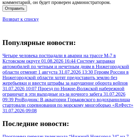
комментарий, он будет проверен администратором.
Отправить
Возврат к списку
Популярные новости:
Четыре человека пострадали в аварии на трассе М-7 в
Кстовском округе
01.08.2026 16:44
Систему заправки
автомобилей по четным и нечетным дням в Нижегородской
области отменят 1 августа
31.07.2026 13:30
Героям России в
Нижегородской области хотят предоставить землю без
жеребьевки и ввести штрафы за нарушение оборота вейпов
31.07.2026 10:07
Проезд по Нижне-Волжской набережной
ограничат в эти выходные из-за ночного забега
31.07.2026
09:39
ProВодник: В акватории Горьковского водохранилища
стартовали соревнования по морскому многоборью «ЯлФест»
31.07.2026 09:08
Последние новости:
Программа передач телеканала “Нижний Новгород 24” на 7