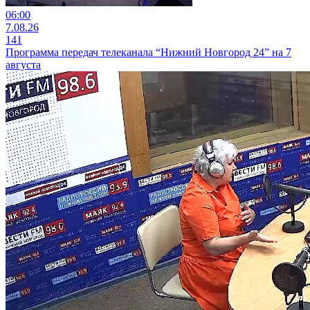
06:00
7.08.26
141
Программа передач телеканала “Нижний Новгород 24” на 7
августа