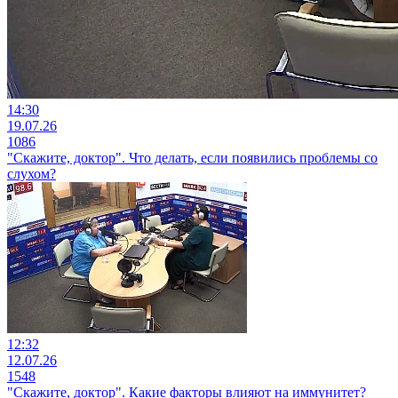
14:30
19.07.26
1086
"Скажите, доктор". Что делать, если появились проблемы со
слухом?
12:32
12.07.26
1548
"Скажите, доктор". Какие факторы влияют на иммунитет?