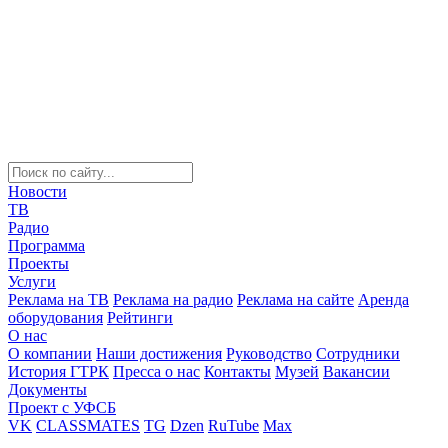
Новости
ТВ
Радио
Программа
Проекты
Услуги
Реклама на ТВ
Реклама на радио
Реклама на сайте
Аренда
оборудования
Рейтинги
О нас
О компании
Наши достижения
Руководство
Сотрудники
История ГТРК
Пресса о нас
Контакты
Музей
Вакансии
Документы
Проект с УФСБ
VK
CLASSMATES
TG
Dzen
RuTube
Max