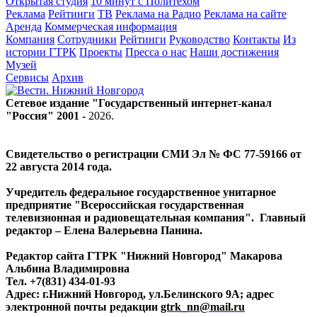
Открытая студия
10 минут с Политехом
Реклама
Рейтинги
ТВ
Реклама на Радио
Реклама на сайте
Аренда
Коммерческая информация
Компания
Сотрудники
Рейтинги
Руководство
Контакты
Из
истории ГТРК
Проекты
Пресса о нас
Наши достижения
Музей
Сервисы
Архив
Сетевое издание "Государственный интернет-канал
"Россия" 2001 -
2026
.
Свидетельство о регистрации СМИ Эл № ФС 77-59166 от
22 августа 2014 года.
Учредитель федеральное государственное унитарное
предприятие "Всероссийская государственная
телевизионная и радиовещательная компания". Главный
редактор – Елена Валерьевна Панина.
Редактор сайта ГТРК "Нижний Новгород" Макарова
Альбина Владимировна
Тел. +7(831) 434-01-93
Адрес: г.Нижний Новгород, ул.Белинского 9А; адрес
электронной почты редакции
gtrk_nn@mail.ru