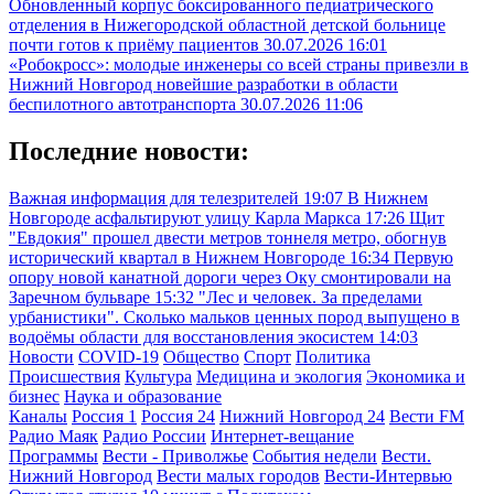
Обновленный корпус боксированного педиатрического
отделения в Нижегородской областной детской больнице
почти готов к приёму пациентов
30.07.2026 16:01
«Робокросс»: молодые инженеры со всей страны привезли в
Нижний Новгород новейшие разработки в области
беспилотного автотранспорта
30.07.2026 11:06
Последние новости:
Важная информация для телезрителей
19:07
В Нижнем
Новгороде асфальтируют улицу Карла Маркса
17:26
Щит
"Евдокия" прошел двести метров тоннеля метро, обогнув
исторический квартал в Нижнем Новгороде
16:34
Первую
опору новой канатной дороги через Оку смонтировали на
Заречном бульваре
15:32
"Лес и человек. За пределами
урбанистики". Сколько мальков ценных пород выпущено в
водоёмы области для восстановления экосистем
14:03
Новости
COVID-19
Общество
Спорт
Политика
Происшествия
Культура
Медицина и экология
Экономика и
бизнес
Наука и образование
Каналы
Россия 1
Россия 24
Нижний Новгород 24
Вести FM
Радио Маяк
Радио России
Интернет-вещание
Программы
Вести - Приволжье
События недели
Вести.
Нижний Новгород
Вести малых городов
Вести-Интервью