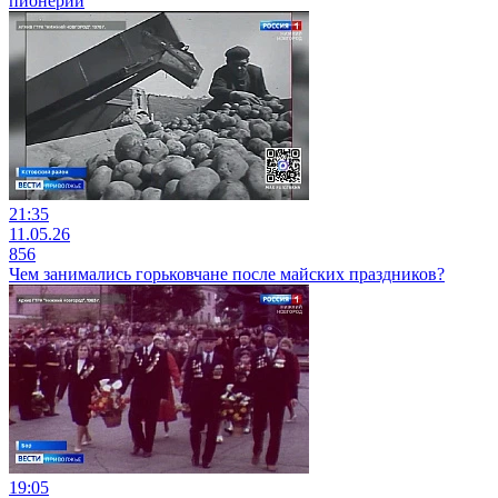
пионерии
21:35
11.05.26
856
Чем занимались горьковчане после майских праздников?
19:05