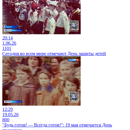
20:14
1.06.26
1101
Сегодня во всем мире отмечают День защиты детей
12:29
19.05.26
800
"Будь готов! — Всегда готов!": 19 мая отмечается День