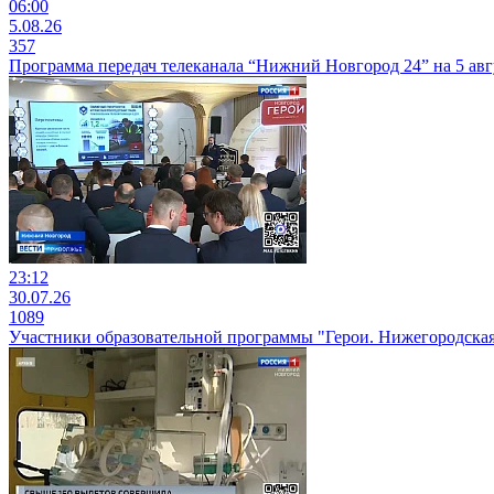
06:00
5.08.26
357
Программа передач телеканала “Нижний Новгород 24” на 5 авг
23:12
30.07.26
1089
Участники образовательной программы "Герои. Нижегородская