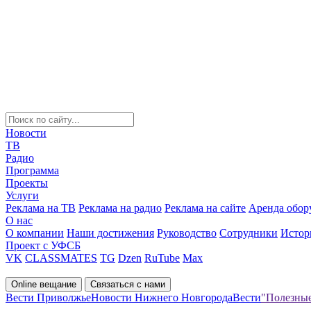
Новости
ТВ
Радио
Программа
Проекты
Услуги
Реклама на ТВ
Реклама на радио
Реклама на сайте
Аренда обор
О нас
О компании
Наши достижения
Руководство
Сотрудники
Истор
Проект с УФСБ
VK
CLASSMATES
TG
Dzen
RuTube
Max
Online вещание
Связаться с нами
Вести Приволжье
Новости Нижнего Новгорода
Вести
"Полезные