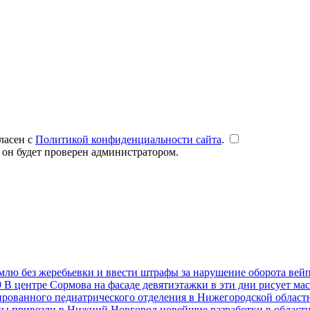
ласен с
Политикой конфиденциальности сайта
.
 он будет проверен администратором.
емлю без жеребьевки и ввести штрафы за нарушение оборота вей
9
В центре Сормова на фасаде девятиэтажки в эти дни рисует ма
рованного педиатрического отделения в Нижегородской областн
ны привезли в Нижний Новгород новейшие разработки в област