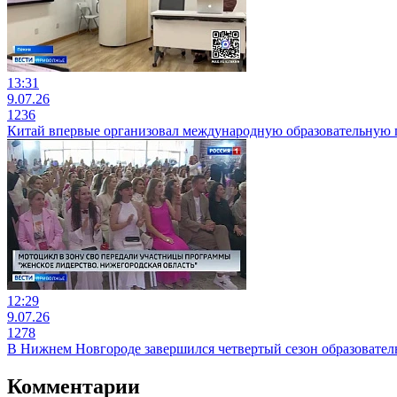
13:31
9.07.26
1236
Китай впервые организовал международную образовательную 
12:29
9.07.26
1278
В Нижнем Новгороде завершился четвертый сезон образовател
Комментарии