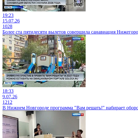
19:23
15.07.26
1028
Более ста пятидесяти вылетов совершила санавиация Нижегород
18:33
9.07.26
1212
В Нижнем Новгороде программа "Вам решать!" набирает обор