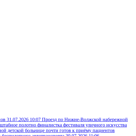
пов
31.07.2026 10:07
Проезд по Нижне-Волжской набережной
сштабное полотно финалистка фестиваля уличного искусства
ой детской больнице почти готов к приёму пациентов
и беспилотного автотранспорта
30.07.2026 11:06