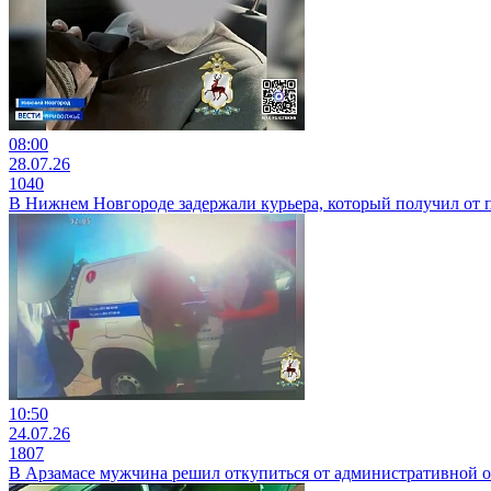
08:00
28.07.26
1040
В Нижнем Новгороде задержали курьера, который получил о
10:50
24.07.26
1807
В Арзамасе мужчина решил откупиться от административной от