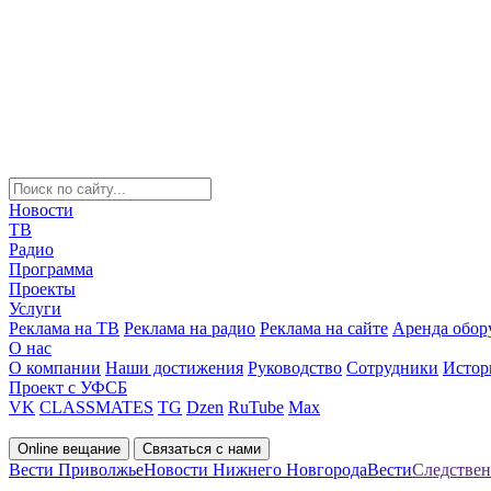
Новости
ТВ
Радио
Программа
Проекты
Услуги
Реклама на ТВ
Реклама на радио
Реклама на сайте
Аренда обор
О нас
О компании
Наши достижения
Руководство
Сотрудники
Истор
Проект с УФСБ
VK
CLASSMATES
TG
Dzen
RuTube
Max
Online вещание
Связаться с нами
Вести Приволжье
Новости Нижнего Новгорода
Вести
Следствен