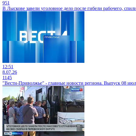
951
В Лыскове завели уголовное дело после гибели рабочего, спи
12:51
8.07.26
1145
"Вести-Приволжье" - главные новости региона. Выпуск 08 июля