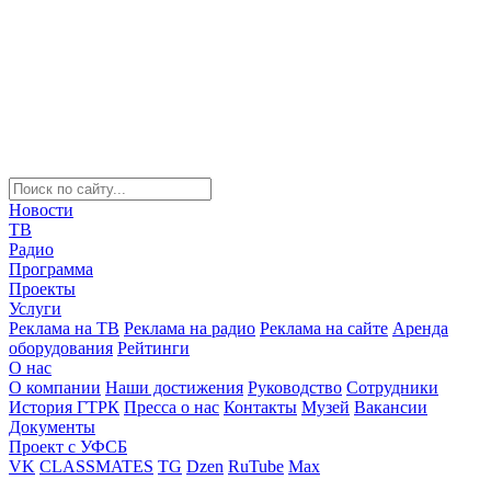
Новости
ТВ
Радио
Программа
Проекты
Услуги
Реклама на ТВ
Реклама на радио
Реклама на сайте
Аренда
оборудования
Рейтинги
О нас
О компании
Наши достижения
Руководство
Сотрудники
История ГТРК
Пресса о нас
Контакты
Музей
Вакансии
Документы
Проект с УФСБ
VK
CLASSMATES
TG
Dzen
RuTube
Max