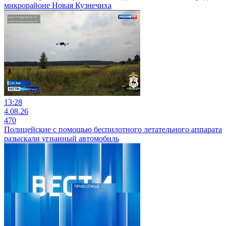
микрорайоне Новая Кузнечиха
13:28
4.08.26
470
Полицейские с помощью беспилотного летательного аппарата
разыскали угнанный автомобиль