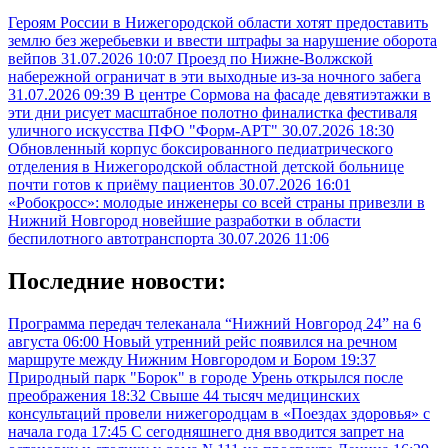
Героям России в Нижегородской области хотят предоставить
землю без жеребьевки и ввести штрафы за нарушение оборота
вейпов
31.07.2026 10:07
Проезд по Нижне-Волжской
набережной ограничат в эти выходные из-за ночного забега
31.07.2026 09:39
В центре Сормова на фасаде девятиэтажки в
эти дни рисует масштабное полотно финалистка фестиваля
уличного искусства ПФО "Форм-АРТ"
30.07.2026 18:30
Обновленный корпус боксированного педиатрического
отделения в Нижегородской областной детской больнице
почти готов к приёму пациентов
30.07.2026 16:01
«Робокросс»: молодые инженеры со всей страны привезли в
Нижний Новгород новейшие разработки в области
беспилотного автотранспорта
30.07.2026 11:06
Последние новости:
Программа передач телеканала “Нижний Новгород 24” на 6
августа
06:00
Новый утренний рейс появился на речном
маршруте между Нижним Новгородом и Бором
19:37
Природный парк "Борок" в городе Урень открылся после
преображения
18:32
Свыше 44 тысяч медицинских
консультаций провели нижегородцам в «Поездах здоровья» с
начала года
17:45
С сегодняшнего дня вводится запрет на