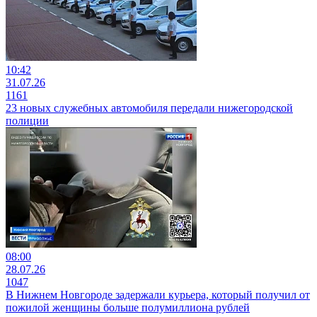
10:42
31.07.26
1161
23 новых служебных автомобиля передали нижегородской
полиции
08:00
28.07.26
1047
В Нижнем Новгороде задержали курьера, который получил от
пожилой женщины больше полумиллиона рублей