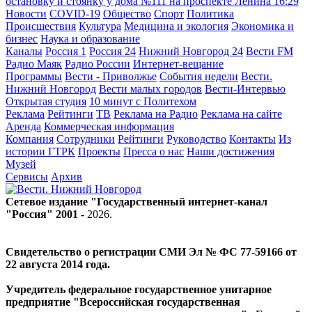
остановку и стоянку у дома №111 на проспекте Ленина
16:29
Новости
COVID-19
Общество
Спорт
Политика
Происшествия
Культура
Медицина и экология
Экономика и
бизнес
Наука и образование
Каналы
Россия 1
Россия 24
Нижний Новгород 24
Вести FM
Радио Маяк
Радио России
Интернет-вещание
Программы
Вести - Приволжье
События недели
Вести.
Нижний Новгород
Вести малых городов
Вести-Интервью
Открытая студия
10 минут с Политехом
Реклама
Рейтинги
ТВ
Реклама на Радио
Реклама на сайте
Аренда
Коммерческая информация
Компания
Сотрудники
Рейтинги
Руководство
Контакты
Из
истории ГТРК
Проекты
Пресса о нас
Наши достижения
Музей
Сервисы
Архив
Сетевое издание "Государственный интернет-канал
"Россия" 2001 -
2026
.
Свидетельство о регистрации СМИ Эл № ФС 77-59166 от
22 августа 2014 года.
Учредитель федеральное государственное унитарное
предприятие "Всероссийская государственная