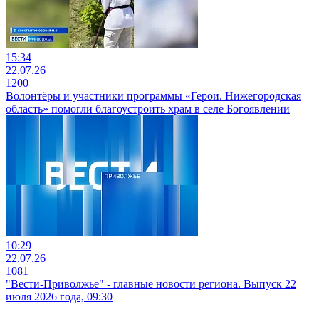
15:34
22.07.26
1200
Волонтёры и участники программы «Герои. Нижегородская
область» помогли благоустроить храм в селе Богоявлении
10:29
22.07.26
1081
"Вести-Приволжье" - главные новости региона. Выпуск 22
июля 2026 года, 09:30