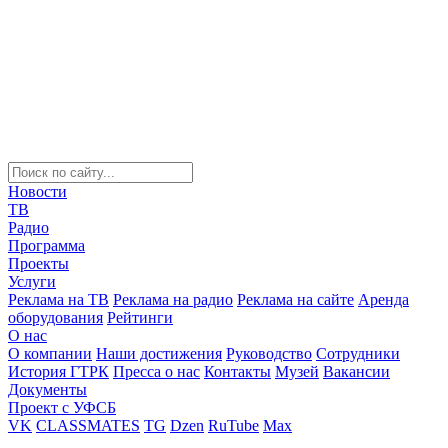
Новости
ТВ
Радио
Программа
Проекты
Услуги
Реклама на ТВ
Реклама на радио
Реклама на сайте
Аренда
оборудования
Рейтинги
О нас
О компании
Наши достижения
Руководство
Сотрудники
История ГТРК
Пресса о нас
Контакты
Музей
Вакансии
Документы
Проект с УФСБ
VK
CLASSMATES
TG
Dzen
RuTube
Max