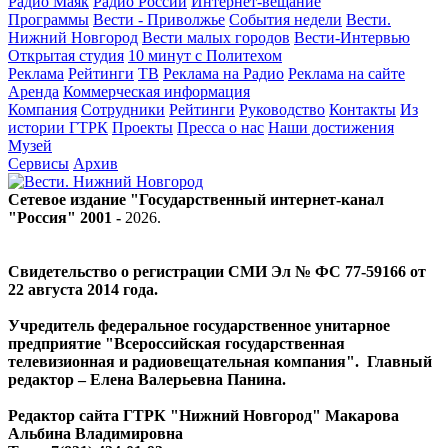
Радио Маяк
Радио России
Интернет-вещание
Программы
Вести - Приволжье
События недели
Вести.
Нижний Новгород
Вести малых городов
Вести-Интервью
Открытая студия
10 минут с Политехом
Реклама
Рейтинги
ТВ
Реклама на Радио
Реклама на сайте
Аренда
Коммерческая информация
Компания
Сотрудники
Рейтинги
Руководство
Контакты
Из
истории ГТРК
Проекты
Пресса о нас
Наши достижения
Музей
Сервисы
Архив
Сетевое издание "Государственный интернет-канал
"Россия" 2001 -
2026
.
Свидетельство о регистрации СМИ Эл № ФС 77-59166 от
22 августа 2014 года.
Учредитель федеральное государственное унитарное
предприятие "Всероссийская государственная
телевизионная и радиовещательная компания". Главный
редактор – Елена Валерьевна Панина.
Редактор сайта ГТРК "Нижний Новгород" Макарова
Альбина Владимировна