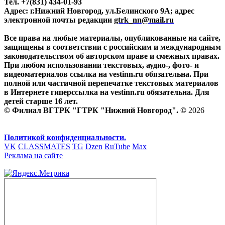
Тел. +7(831) 434-01-93
Адрес: г.Нижний Новгород, ул.Белинского 9А; адрес
электронной почты редакции
gtrk_nn@mail.ru
Все права на любые материалы, опубликованные на сайте,
защищены в соответствии с российским и международным
законодательством об авторском праве и смежных правах.
При любом использовании текстовых, аудио-, фото- и
видеоматериалов ссылка на vestinn.ru обязательна. При
полной или частичной перепечатке текстовых материалов
в Интернете гиперссылка на vestinn.ru обязательна. Для
детей старше 16 лет.
© Филиал ВГТРК "ГТРК "Нижний Новгород". ©
2026
Политикой конфиденциальности.
VK
CLASSMATES
TG
Dzen
RuTube
Max
Реклама на сайте