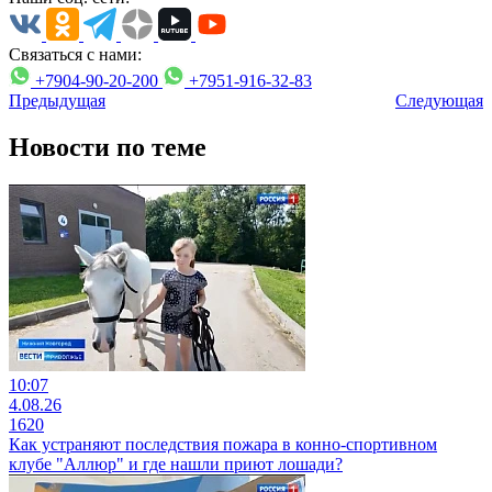
Связаться с нами:
+7904-90-20-200
+7951-916-32-83
Предыдущая
Следующая
Новости по теме
10:07
4.08.26
1620
Как устраняют последствия пожара в конно-спортивном
клубе "Аллюр" и где нашли приют лошади?