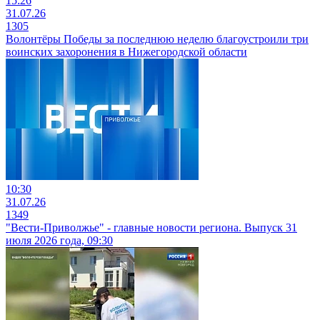
15:26
31.07.26
1305
Волонтёры Победы за последнюю неделю благоустроили три
воинских захоронения в Нижегородской области
10:30
31.07.26
1349
"Вести-Приволжье" - главные новости региона. Выпуск 31
июля 2026 года, 09:30