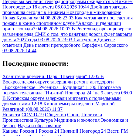
Перерывы вещания телерадиопрограмм ожидаются в Нижнем
Новгороде до 16 августа
06.08.2026 10:44
Двойная трагедия
произошла сегодня в Нижнем Новгороде в микрорайоне
Новая Кузнечиха
04.08.2026 23:03
Как устраняют последствия
пожара в конно-спортивном клубе "Аллюр" и где нашли
приют лошади?
04.08.2026 10:07
В Ростехнадзоре опровергли
заявление ряда СМИ о том, что канатная дорога будет закрыта
до мая 2027 года
03.08.2026 23:03
1 августа в Дивееве
отметили День памяти преподобного Серафима Саровского
03.08.2026 14:44
Последние новости:
Хранители времени. Парк "Швейцария"
12:05
В
Воскресенском округе завершили ремонт автодороги
"Воскресенское - Русениха - Будилиха"
11:06
Программа
передач телеканала “Нижний Новгород 24” на 9 августа
06:00
В Кстовском округе задержали мигранта с поддельными
документами
12:18
Кинопремьеры недели с Мариной
Ревягиной (08.08.2026)
11:37
Новости
COVID-19
Общество
Спорт
Политика
Происшествия
Культура
Медицина и экология
Экономика и
бизнес
Наука и образование
Каналы
Россия 1
Россия 24
Нижний Новгород 24
Вести FM