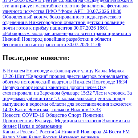
31.07.2026 09:39
В центре Сормова на фасаде девятиэтажки в
эти дни рисует масштабное полотно финалистка фестиваля
уличного искусства ПФО "Форм-АРТ"
30.07.2026 18:30
Обновленный корпус боксированного педиатрического
отделения в Нижегородской областной детской больнице
почти готов к приёму пациентов
30.07.2026 16:01
«Робокросс»: молодые инженеры со всей страны привезли в
Нижний Новгород новейшие разработки в области
беспилотного автотранспорта
30.07.2026 11:06
Последние новости:
В Нижнем Новгороде асфальтируют улицу Карла Маркса
17:26
Щит "Евдокия" прошел двести метров тоннеля метро,
обогнув исторический квартал в Нижнем Новгороде
16:34
Первую опору новой канатной дороги через Оку
смонтировали на Заречном бульваре
15:32
"Лес и человек. За
пределами урбанистики". Сколько мальков ценных пород
выпущено в водоёмы области для восстановления экосистем
14:03
Как в Эрмитаже, только в Нижнем
13:33
Новости
COVID-19
Общество
Спорт
Политика
Происшествия
Культура
Медицина и экология
Экономика и
бизнес
Наука и образование
Каналы
Россия 1
Россия 24
Нижний Новгород 24
Вести FM
Радио Маяк
Радио России
Интернет-вещание