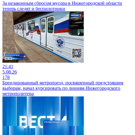
За незаконным сбросом мусора в Нижегородской области
теперь следят и беспилотники
21:41
5.08.26
178
Брендированный метропоезд, посвященный предстоящим
выборам, начал курсировать по линиям Нижегородского
метрополитена