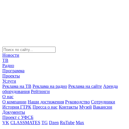
Новости
ТВ
Радио
Программа
Проекты
Услуги
Реклама на ТВ
Реклама на радио
Реклама на сайте
Аренда
оборудования
Рейтинги
О нас
О компании
Наши достижения
Руководство
Сотрудники
История ГТРК
Пресса о нас
Контакты
Музей
Вакансии
Документы
Проект с УФСБ
VK
CLASSMATES
TG
Dzen
RuTube
Max