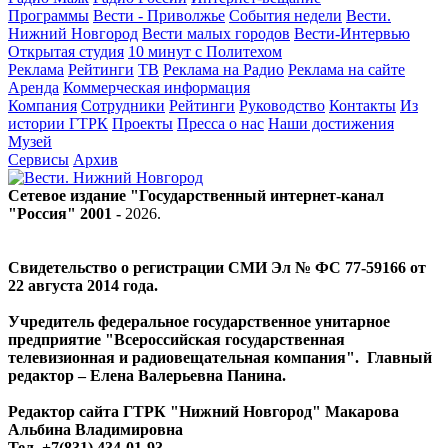
Программы
Вести - Приволжье
События недели
Вести.
Нижний Новгород
Вести малых городов
Вести-Интервью
Открытая студия
10 минут с Политехом
Реклама
Рейтинги
ТВ
Реклама на Радио
Реклама на сайте
Аренда
Коммерческая информация
Компания
Сотрудники
Рейтинги
Руководство
Контакты
Из
истории ГТРК
Проекты
Пресса о нас
Наши достижения
Музей
Сервисы
Архив
Сетевое издание "Государственный интернет-канал
"Россия" 2001 -
2026
.
Свидетельство о регистрации СМИ Эл № ФС 77-59166 от
22 августа 2014 года.
Учредитель федеральное государственное унитарное
предприятие "Всероссийская государственная
телевизионная и радиовещательная компания". Главный
редактор – Елена Валерьевна Панина.
Редактор сайта ГТРК "Нижний Новгород" Макарова
Альбина Владимировна
Тел. +7(831) 434-01-93