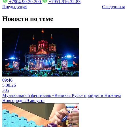
+7904-90-20-200
+7951-916-32-83
Предыдущая
Следующая
Новости по теме
09:46
5.08.26
305
Музыкальный фестиваль «Великая Русь» пройдет в Нижнем
Новгороде 29 августа