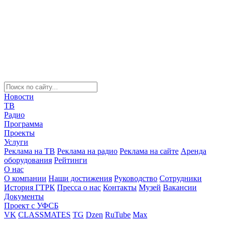
Новости
ТВ
Радио
Программа
Проекты
Услуги
Реклама на ТВ
Реклама на радио
Реклама на сайте
Аренда
оборудования
Рейтинги
О нас
О компании
Наши достижения
Руководство
Сотрудники
История ГТРК
Пресса о нас
Контакты
Музей
Вакансии
Документы
Проект с УФСБ
VK
CLASSMATES
TG
Dzen
RuTube
Max