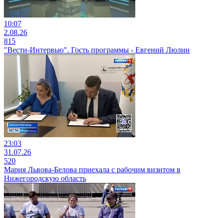
10:07
2.08.26
815
"Вести-Интервью". Гость программы - Евгений Люлин
23:03
31.07.26
520
Мария Львова-Белова приехала с рабочим визитом в
Нижегородскую область