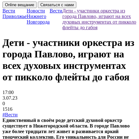
Online вещание
Связаться с нами
Вести
Новости
Вести
Дети - участники оркестра из
Приволжье
Нижнего
города Павлово, играют на всех
Новгорода
духовых инструментах от пикколо
флейты до габоя
Дети - участники оркестра из
города Павлово, играют на
всех духовых инструментах
от пикколо флейты до габоя
17:00
3.07.23
0
1516
#Вести
Единственный в своём роде детский духовой оркестр
существует в Нижегородской области. В городе Павлово
уже более тридцати лет живет и развивается яркий
творческий коллектив. Его уникальность для России не