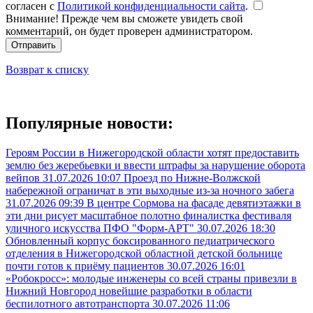
согласен с
Политикой конфиденциальности сайта
.
Внимание! Прежде чем вы сможете увидеть свой
комментарий, он будет проверен администратором.
Отправить
Возврат к списку
Популярные новости:
Героям России в Нижегородской области хотят предоставить
землю без жеребьевки и ввести штрафы за нарушение оборота
вейпов
31.07.2026 10:07
Проезд по Нижне-Волжской
набережной ограничат в эти выходные из-за ночного забега
31.07.2026 09:39
В центре Сормова на фасаде девятиэтажки в
эти дни рисует масштабное полотно финалистка фестиваля
уличного искусства ПФО "Форм-АРТ"
30.07.2026 18:30
Обновленный корпус боксированного педиатрического
отделения в Нижегородской областной детской больнице
почти готов к приёму пациентов
30.07.2026 16:01
«Робокросс»: молодые инженеры со всей страны привезли в
Нижний Новгород новейшие разработки в области
беспилотного автотранспорта
30.07.2026 11:06