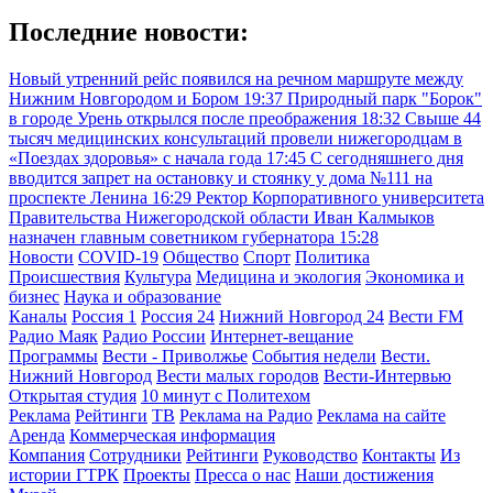
Последние новости:
Новый утренний рейс появился на речном маршруте между
Нижним Новгородом и Бором
19:37
Природный парк "Борок"
в городе Урень открылся после преображения
18:32
Свыше 44
тысяч медицинских консультаций провели нижегородцам в
«Поездах здоровья» с начала года
17:45
С сегодняшнего дня
вводится запрет на остановку и стоянку у дома №111 на
проспекте Ленина
16:29
Ректор Корпоративного университета
Правительства Нижегородской области Иван Калмыков
назначен главным советником губернатора
15:28
Новости
COVID-19
Общество
Спорт
Политика
Происшествия
Культура
Медицина и экология
Экономика и
бизнес
Наука и образование
Каналы
Россия 1
Россия 24
Нижний Новгород 24
Вести FM
Радио Маяк
Радио России
Интернет-вещание
Программы
Вести - Приволжье
События недели
Вести.
Нижний Новгород
Вести малых городов
Вести-Интервью
Открытая студия
10 минут с Политехом
Реклама
Рейтинги
ТВ
Реклама на Радио
Реклама на сайте
Аренда
Коммерческая информация
Компания
Сотрудники
Рейтинги
Руководство
Контакты
Из
истории ГТРК
Проекты
Пресса о нас
Наши достижения