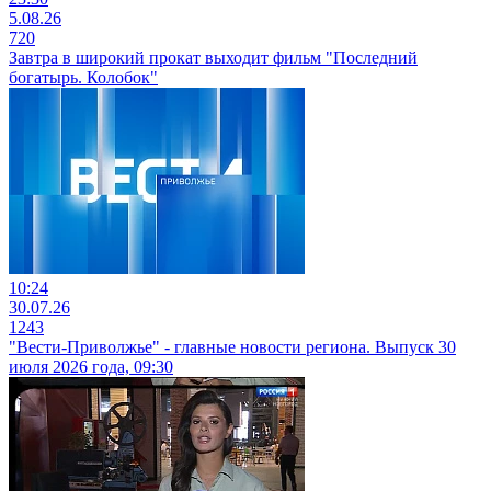
5.08.26
720
Завтра в широкий прокат выходит фильм "Последний
богатырь. Колобок"
10:24
30.07.26
1243
"Вести-Приволжье" - главные новости региона. Выпуск 30
июля 2026 года, 09:30