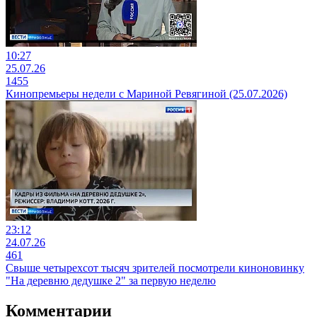
10:27
25.07.26
1455
Кинопремьеры недели с Мариной Ревягиной (25.07.2026)
23:12
24.07.26
461
Свыше четырехсот тысяч зрителей посмотрели киноновинку
"На деревню дедушке 2" за первую неделю
Комментарии