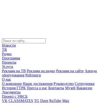
Новости
ТВ
Радио
Программа
Проекты
Услуги
Реклама на ТВ
Реклама на радио
Реклама на сайте
Аренда
оборудования
Рейтинги
О нас
О компании
Наши достижения
Руководство
Сотрудники
История ГТРК
Пресса о нас
Контакты
Музей
Вакансии
Документы
Проект с УФСБ
VK
CLASSMATES
TG
Dzen
RuTube
Max