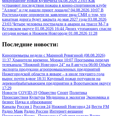
микрорайоне Новая Кузнечиха
04.08.2026 23:03
Как
устраняют последствия пожара в конно-спортивном клубе
"Аллюр" и где нашли приют лошади?
04.08.2026 10:07
В
Ростехнадзоре опровергли заявление ряда СМИ о том, что
канатная дорога будет закрыта до мая 2027 года
03.08.2026
23:03
Четыре человека пострадали в аварии на трассе М-7 в
Кстовском округе
01.08.2026 16:44
Двоих утопающих спасли
сегодня ночью в Нижнем Новгороде
01.08.2026 11:28
Последние новости:
Кинопремьеры недели с Мариной Ревягиной (08.08.2026)
11:37
Хранители времени. Моржи
10:07
Программа передач
телеканала “Нижний Новгород 24” на 8 августа
06:00
Объём
экспорта продукции агропромышленных предприятий
Нижегородской области в январе – в июле текущего года
вырос почти вдвое
18:31
Крупный пожар потушили на
деревообрабатывающем предприятии в Воротынском округе
17:29
Новости
COVID-19
Общество
Спорт
Политика
Происшествия
Культура
Медицина и экология
Экономика и
бизнес
Наука и образование
Каналы
Россия 1
Россия 24
Нижний Новгород 24
Вести FM
Радио Маяк
Радио России
Интернет-вещание
Программы
Вести - Приволжье
События недели
Вести.