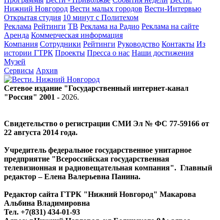
Нижний Новгород
Вести малых городов
Вести-Интервью
Открытая студия
10 минут с Политехом
Реклама
Рейтинги
ТВ
Реклама на Радио
Реклама на сайте
Аренда
Коммерческая информация
Компания
Сотрудники
Рейтинги
Руководство
Контакты
Из
истории ГТРК
Проекты
Пресса о нас
Наши достижения
Музей
Сервисы
Архив
Сетевое издание "Государственный интернет-канал
"Россия" 2001 -
2026
.
Свидетельство о регистрации СМИ Эл № ФС 77-59166 от
22 августа 2014 года.
Учредитель федеральное государственное унитарное
предприятие "Всероссийская государственная
телевизионная и радиовещательная компания". Главный
редактор – Елена Валерьевна Панина.
Редактор сайта ГТРК "Нижний Новгород" Макарова
Альбина Владимировна
Тел. +7(831) 434-01-93