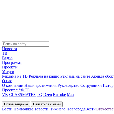
Новости
ТВ
Радио
Программа
Проекты
Услуги
Реклама на ТВ
Реклама на радио
Реклама на сайте
Аренда обор
О нас
О компании
Наши достижения
Руководство
Сотрудники
Истор
Проект с УФСБ
VK
CLASSMATES
TG
Dzen
RuTube
Max
Online вещание
Связаться с нами
Вести Приволжье
Новости Нижнего Новгорода
Вести
Отечестве