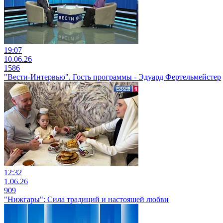
19:07
10.06.26
1586
"Вести-Интервью". Гость программы - Эдуард Фертельмейстер
12:32
1.06.26
909
"Нижгары": Сила традиций и настоящей любви