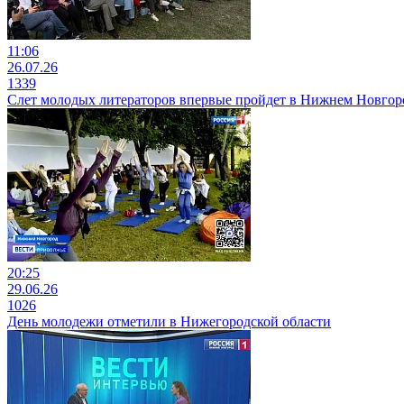
11:06
26.07.26
1339
Слет молодых литераторов впервые пройдет в Нижнем Новгор
20:25
29.06.26
1026
День молодежи отметили в Нижегородской области