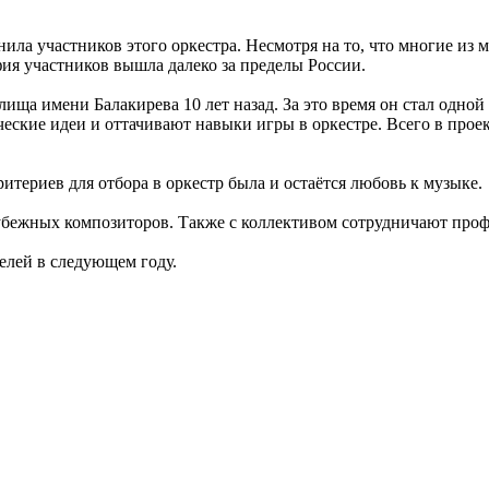
нила участников этого оркестра. Несмотря на то, что многие из 
афия участников вышла далеко за пределы России.
лища имени Балакирева 10 лет назад. За это время он стал одн
ческие идеи и оттачивают навыки игры в оркестре. Всего в прое
ериев для отбора в оркестр была и остаётся любовь к музыке.
рубежных композиторов. Также с коллективом сотрудничают про
елей в следующем году.