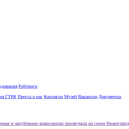
удования
Рейтинги
ия ГТРК
Пресса о нас
Контакты
Музей
Вакансии
Документы
нные и зарубежные композиции прозвучали на сцене Нижегород