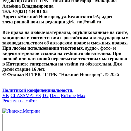
Редактор сайта ГТРК "Нижний Новгород" Макарова
Альбина Владимировна
Тел. +7(831) 434-01-93
Адрес: г.Нижний Новгород, ул.Белинского 9А; адрес
электронной почты редакции
gtrk_nn@mail.ru
Все права на любые материалы, опубликованные на сайте,
защищены в соответствии с российским и международным
законодательством об авторском праве и смежных правах.
При любом использовании текстовых, аудио-, фото- и
видеоматериалов ссылка на vestinn.ru обязательна. При
полной или частичной перепечатке текстовых материалов
в Интернете гиперссылка на vestinn.ru обязательна. Для
детей старше 16 лет.
© Филиал ВГТРК "ГТРК "Нижний Новгород". ©
2026
Политикой конфиденциальности.
VK
CLASSMATES
TG
Dzen
RuTube
Max
Реклама на сайте