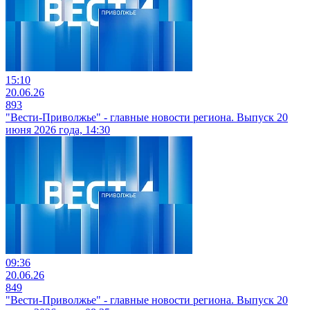
15:10
20.06.26
893
"Вести-Приволжье" - главные новости региона. Выпуск 20
июня 2026 года, 14:30
09:36
20.06.26
849
"Вести-Приволжье" - главные новости региона. Выпуск 20