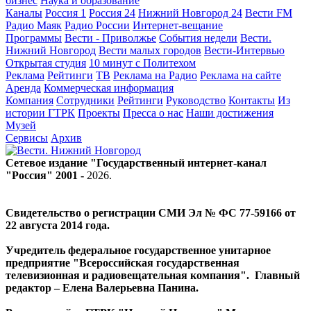
бизнес
Наука и образование
Каналы
Россия 1
Россия 24
Нижний Новгород 24
Вести FM
Радио Маяк
Радио России
Интернет-вещание
Программы
Вести - Приволжье
События недели
Вести.
Нижний Новгород
Вести малых городов
Вести-Интервью
Открытая студия
10 минут с Политехом
Реклама
Рейтинги
ТВ
Реклама на Радио
Реклама на сайте
Аренда
Коммерческая информация
Компания
Сотрудники
Рейтинги
Руководство
Контакты
Из
истории ГТРК
Проекты
Пресса о нас
Наши достижения
Музей
Сервисы
Архив
Сетевое издание "Государственный интернет-канал
"Россия" 2001 -
2026
.
Свидетельство о регистрации СМИ Эл № ФС 77-59166 от
22 августа 2014 года.
Учредитель федеральное государственное унитарное
предприятие "Всероссийская государственная
телевизионная и радиовещательная компания". Главный
редактор – Елена Валерьевна Панина.