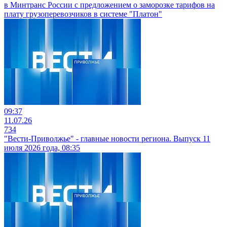
в Минтранс России с предложением о заморозке тарифов на
плату грузоперевозчиков в системе "Платон"
09:37
11.07.26
734
"Вести-Приволжье" - главные новости региона. Выпуск 11
июля 2026 года, 08:35