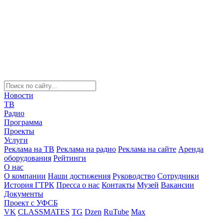
Новости
ТВ
Радио
Программа
Проекты
Услуги
Реклама на ТВ
Реклама на радио
Реклама на сайте
Аренда
оборудования
Рейтинги
О нас
О компании
Наши достижения
Руководство
Сотрудники
История ГТРК
Пресса о нас
Контакты
Музей
Вакансии
Документы
Проект с УФСБ
VK
CLASSMATES
TG
Dzen
RuTube
Max