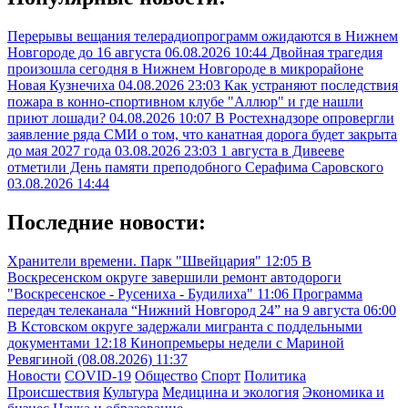
Перерывы вещания телерадиопрограмм ожидаются в Нижнем
Новгороде до 16 августа
06.08.2026 10:44
Двойная трагедия
произошла сегодня в Нижнем Новгороде в микрорайоне
Новая Кузнечиха
04.08.2026 23:03
Как устраняют последствия
пожара в конно-спортивном клубе "Аллюр" и где нашли
приют лошади?
04.08.2026 10:07
В Ростехнадзоре опровергли
заявление ряда СМИ о том, что канатная дорога будет закрыта
до мая 2027 года
03.08.2026 23:03
1 августа в Дивееве
отметили День памяти преподобного Серафима Саровского
03.08.2026 14:44
Последние новости:
Хранители времени. Парк "Швейцария"
12:05
В
Воскресенском округе завершили ремонт автодороги
"Воскресенское - Русениха - Будилиха"
11:06
Программа
передач телеканала “Нижний Новгород 24” на 9 августа
06:00
В Кстовском округе задержали мигранта с поддельными
документами
12:18
Кинопремьеры недели с Мариной
Ревягиной (08.08.2026)
11:37
Новости
COVID-19
Общество
Спорт
Политика
Происшествия
Культура
Медицина и экология
Экономика и