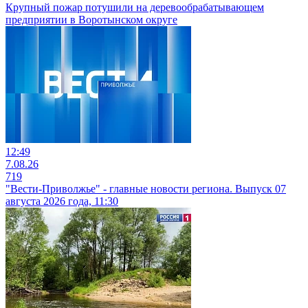
Крупный пожар потушили на деревообрабатывающем
предприятии в Воротынском округе
12:49
7.08.26
719
"Вести-Приволжье" - главные новости региона. Выпуск 07
августа 2026 года, 11:30