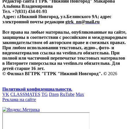
Редактор сайта ГТРК "Нижний Новгород" Макарова
Альбина Владимировна
Тел. +7(831) 434-01-93
Адрес: г.Нижний Новгород, ул.Белинского 9А; адрес
электронной почты редакции
gtrk_nn@mail.ru
Все права на любые материалы, опубликованные на сайте,
защищены в соответствии с российским и международным
законодательством об авторском праве и смежных правах.
При любом использовании текстовых, аудио-, фото- и
видеоматериалов ссылка на vestinn.ru обязательна. При
полной или частичной перепечатке текстовых материалов
в Интернете гиперссылка на vestinn.ru обязательна. Для
детей старше 16 лет.
© Филиал ВГТРК "ГТРК "Нижний Новгород". ©
2026
Политикой конфиденциальности.
VK
CLASSMATES
TG
Dzen
RuTube
Max
Реклама на сайте