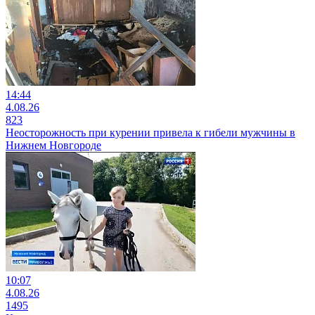
14:44
4.08.26
823
Неосторожность при курении привела к гибели мужчины в
Нижнем Новгороде
10:07
4.08.26
1495