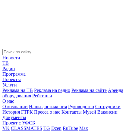
Новости
ТВ
Радио
Программа
Проекты
Услуги
Реклама на ТВ
Реклама на радио
Реклама на сайте
Аренда
оборудования
Рейтинги
О нас
О компании
Наши достижения
Руководство
Сотрудники
История ГТРК
Пресса о нас
Контакты
Музей
Вакансии
Документы
Проект с УФСБ
VK
CLASSMATES
TG
Dzen
RuTube
Max