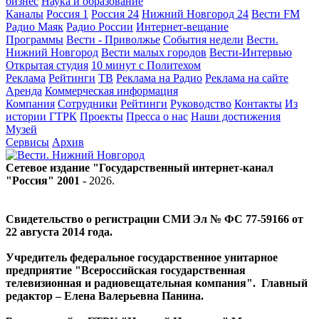
бизнес
Наука и образование
Каналы
Россия 1
Россия 24
Нижний Новгород 24
Вести FM
Радио Маяк
Радио России
Интернет-вещание
Программы
Вести - Приволжье
События недели
Вести.
Нижний Новгород
Вести малых городов
Вести-Интервью
Открытая студия
10 минут с Политехом
Реклама
Рейтинги
ТВ
Реклама на Радио
Реклама на сайте
Аренда
Коммерческая информация
Компания
Сотрудники
Рейтинги
Руководство
Контакты
Из
истории ГТРК
Проекты
Пресса о нас
Наши достижения
Музей
Сервисы
Архив
Сетевое издание "Государственный интернет-канал
"Россия" 2001 -
2026
.
Свидетельство о регистрации СМИ Эл № ФС 77-59166 от
22 августа 2014 года.
Учредитель федеральное государственное унитарное
предприятие "Всероссийская государственная
телевизионная и радиовещательная компания". Главный
редактор – Елена Валерьевна Панина.