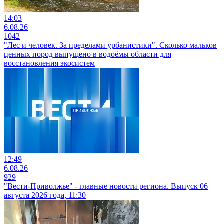
14:03
6.08.26
1042
"Лес и человек. За пределами урбанистики". Сколько мальков
ценных пород выпущено в водоёмы области для
восстановления экосистем
12:49
6.08.26
929
"Вести-Приволжье" - главные новости региона. Выпуск 06
августа 2026 года, 11:30