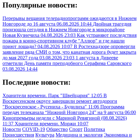
Популярные новости:
Перерывы вещания телерадиопрограмм ожидаются в Нижнем
Новгороде до 16 августа
06.08.2026 10:44
Двойная трагедия
произошла сегодня в Нижнем Новгороде в микрорайоне
Новая Кузнечиха
04.08.2026 23:03
Как устраняют последствия
пожара в конно-спортивном клубе "Аллюр" и где нашли
приют лошади?
04.08.2026 10:07
В Ростехнадзоре опровергли
заявление ряда СМИ о том, что канатная дорога будет закрыта
до мая 2027 года
03.08.2026 23:03
1 августа в Дивееве
отметили День памяти преподобного Серафима Саровского
03.08.2026 14:44
Последние новости:
Хранители времени. Парк "Швейцария"
12:05
В
Воскресенском округе завершили ремонт автодороги
"Воскресенское - Русениха - Будилиха"
11:06
Программа
передач телеканала “Нижний Новгород 24” на 9 августа
06:00
Кинопремьеры недели с Мариной Ревягиной (08.08.2026)
11:37
Хранители времени. Моржи
10:07
Новости
COVID-19
Общество
Спорт
Политика
Происшествия
Культура
Медицина и экология
Экономика и