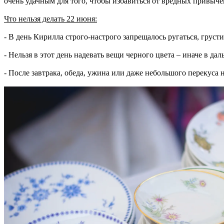
очень удачным для того, чтобы избавиться от вредных привыче
Что нельзя делать 22 июня:
- В день Кирилла строго-настрого запрещалось ругаться, грус
- Нельзя в этот день надевать вещи черного цвета – иначе в д
- После завтрака, обеда, ужина или даже небольшого перекуса 