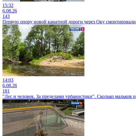
15:32
6.08.26
143
Первую опору новой канатной дороги через Оку смонтировали 
14:03
6.08.26
181
"Лес и человек. За пределами урбанистики". Сколько мальков