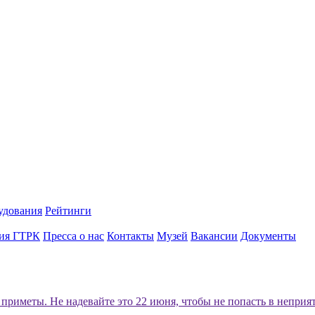
удования
Рейтинги
ия ГТРК
Пресса о нас
Контакты
Музей
Вакансии
Документы
приметы. Не надевайте это 22 июня, чтобы не попасть в непри