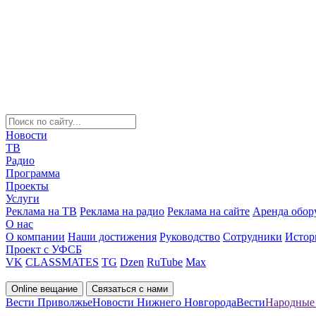
Новости
ТВ
Радио
Программа
Проекты
Услуги
Реклама на ТВ
Реклама на радио
Реклама на сайте
Аренда обор
О нас
О компании
Наши достижения
Руководство
Сотрудники
Истор
Проект с УФСБ
VK
CLASSMATES
TG
Dzen
RuTube
Max
Online вещание
Связаться с нами
Вести Приволжье
Новости Нижнего Новгорода
Вести
Народные 