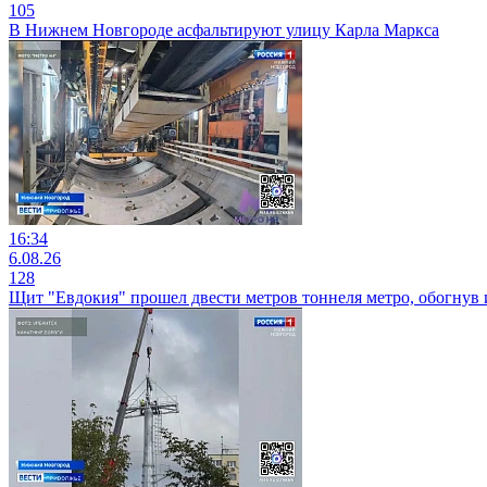
105
В Нижнем Новгороде асфальтируют улицу Карла Маркса
16:34
6.08.26
128
Щит "Евдокия" прошел двести метров тоннеля метро, обогнув