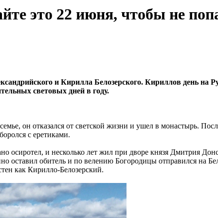
йте это 22 июня, чтобы не по
сандрийского и Кирилла Белозерского. Кириллов день на Ру
тельных световых дней в году.
семье, он отказался от светской жизни и ушел в монастырь. По
боролся с еретиками.
о осиротел, и несколько лет жил при дворе князя Дмитрия Донс
но оставил обитель и по велению Богородицы отправился на Бел
естен как Кирилло-Белозерский.