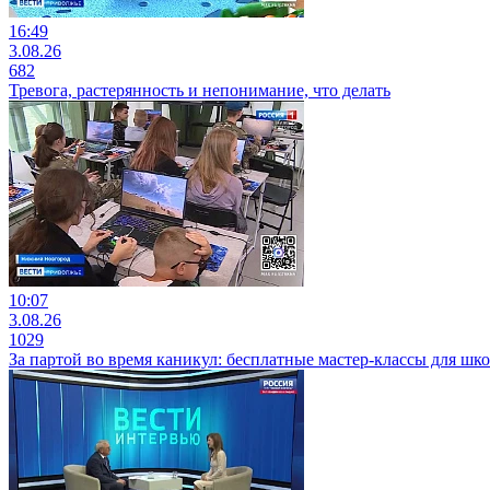
16:49
3.08.26
682
Тревога, растерянность и непонимание, что делать
10:07
3.08.26
1029
За партой во время каникул: бесплатные мастер-классы для 