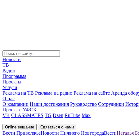
Новости
ТВ
Радио
Программа
Проекты
Услуги
Реклама на ТВ
Реклама на радио
Реклама на сайте
Аренда обор
О нас
О компании
Наши достижения
Руководство
Сотрудники
Истор
Проект с УФСБ
VK
CLASSMATES
TG
Dzen
RuTube
Max
Online вещание
Связаться с нами
Вести Приволжье
Новости Нижнего Новгорода
Вести
Наталья Б