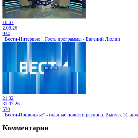
10:07
2.08.26
934
"Вести-Интервью". Гость программы - Евгений Люлин
21:32
31.07.26
570
"Вести-Приволжье" - главные новости региона. Выпуск 31 июля
Комментарии