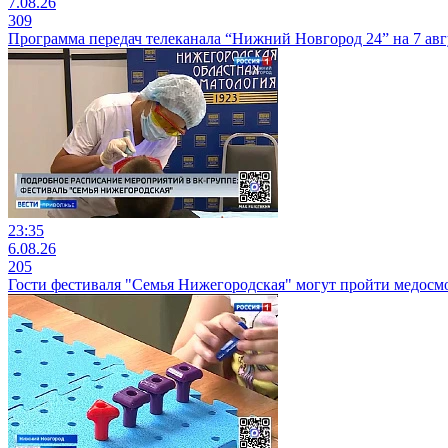
7.08.26
309
Программа передач телеканала “Нижний Новгород 24” на 7 авг
23:35
6.08.26
205
Гости фестиваля "Семья Нижегородская" могут пройти медосм