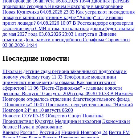
Новгороде до 16 августа
06.08.2026 10:44
Двойная трагедия
произошла сегодня в Нижнем Новгороде в микрорайоне
Новая Кузнечиха
04.08.2026 23:03
Как устраняют последствия
пожара в конно-спортивном клубе "Аллюр" и где нашли
приют лошади?
04.08.2026 10:07
В Ростехнадзоре опровергли
заявление ряда СМИ о том, что канатная дорога будет закрыта
до мая 2027 года
03.08.2026 23:03
1 августа в Дивееве
отметили День памяти преподобного Серафима Саровского
03.08.2026 14:44
Последние новости:
Школы и детские сады региона заканчивают подготовку к
новому учебному году
11:33
Телефонные мошенники
применяют новые методы обмана: Как защититься от
аферистов?
11:06
"Вести-Приволжье" - главные новости
региона. Выпуск 10 августа 2026 года, 09:30
10:33
В Нижнем
Новгороде открылось отделение благотворительного фонда
"Онкологика"
10:07
Программа передач телеканала “Нижний
Новгород 24” на 10 августа
06:00
Новости
COVID-19
Общество
Спорт
Политика
Происшествия
Культура
Медицина и экология
Экономика и
бизнес
Наука и образование
Каналы
Россия 1
Россия 24
Нижний Новгород 24
Вести FM
Радио Маяк
Радио России
Интернет-вещание