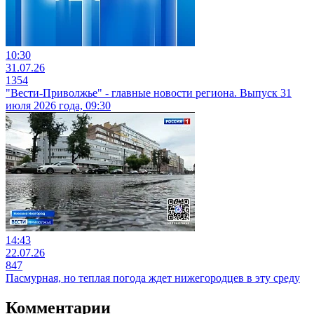
10:30
31.07.26
1354
"Вести-Приволжье" - главные новости региона. Выпуск 31
июля 2026 года, 09:30
14:43
22.07.26
847
Пасмурная, но теплая погода ждет нижегородцев в эту среду
Комментарии