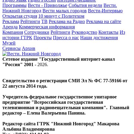
Программы
Вести - Приволжье
События недели
Вести.
Нижний Новгород
Вести малых городов
Вести-Интервью
Открытая студия
10 минут с Политехом
Реклама
Рейтинги
ТВ
Реклама на Радио
Реклама на сайте
Аренда
Коммерческая информация
Компания
Сотрудники
Рейтинги
Руководство
Контакты
Из
истории ГТРК
Проекты
Пресса о нас
Наши достижения
Музей
Сервисы
Архив
Сетевое издание "Государственный интернет-канал
"Россия" 2001 -
2026
.
Свидетельство о регистрации СМИ Эл № ФС 77-59166 от
22 августа 2014 года.
Учредитель федеральное государственное унитарное
предприятие "Всероссийская государственная
телевизионная и радиовещательная компания". Главный
редактор – Елена Валерьевна Панина.
Редактор сайта ГТРК "Нижний Новгород" Макарова
Альбина Владимировна