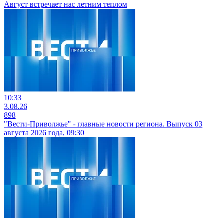
Август встречает нас летним теплом
10:33
3.08.26
898
"Вести-Приволжье" - главные новости региона. Выпуск 03
августа 2026 года, 09:30