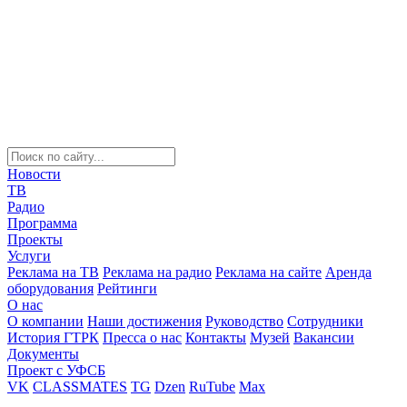
Новости
ТВ
Радио
Программа
Проекты
Услуги
Реклама на ТВ
Реклама на радио
Реклама на сайте
Аренда
оборудования
Рейтинги
О нас
О компании
Наши достижения
Руководство
Сотрудники
История ГТРК
Пресса о нас
Контакты
Музей
Вакансии
Документы
Проект с УФСБ
VK
CLASSMATES
TG
Dzen
RuTube
Max