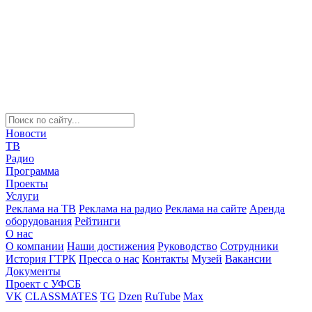
Новости
ТВ
Радио
Программа
Проекты
Услуги
Реклама на ТВ
Реклама на радио
Реклама на сайте
Аренда
оборудования
Рейтинги
О нас
О компании
Наши достижения
Руководство
Сотрудники
История ГТРК
Пресса о нас
Контакты
Музей
Вакансии
Документы
Проект с УФСБ
VK
CLASSMATES
TG
Dzen
RuTube
Max