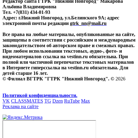
Редактор сайта ГТРК "Нижний Новгород" Макарова
Альбина Владимировна
Тел. +7(831) 434-01-93
Адрес: г.Нижний Новгород, ул.Белинского 9А; адрес
электронной почты редакции
gtrk_nn@mail.ru
Все права на любые материалы, опубликованные на сайте,
защищены в соответствии с российским и международным
законодательством об авторском праве и смежных правах.
При любом использовании текстовых, аудио-, фото- и
видеоматериалов ссылка на vestinn.ru обязательна. При
полной или частичной перепечатке текстовых материалов
в Интернете гиперссылка на vestinn.ru обязательна. Для
детей старше 16 лет.
© Филиал ВГТРК "ГТРК "Нижний Новгород". ©
2026
Политикой конфиденциальности.
VK
CLASSMATES
TG
Dzen
RuTube
Max
Реклама на сайте