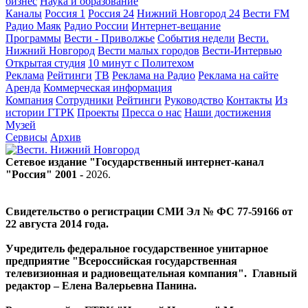
бизнес
Наука и образование
Каналы
Россия 1
Россия 24
Нижний Новгород 24
Вести FM
Радио Маяк
Радио России
Интернет-вещание
Программы
Вести - Приволжье
События недели
Вести.
Нижний Новгород
Вести малых городов
Вести-Интервью
Открытая студия
10 минут с Политехом
Реклама
Рейтинги
ТВ
Реклама на Радио
Реклама на сайте
Аренда
Коммерческая информация
Компания
Сотрудники
Рейтинги
Руководство
Контакты
Из
истории ГТРК
Проекты
Пресса о нас
Наши достижения
Музей
Сервисы
Архив
Сетевое издание "Государственный интернет-канал
"Россия" 2001 -
2026
.
Свидетельство о регистрации СМИ Эл № ФС 77-59166 от
22 августа 2014 года.
Учредитель федеральное государственное унитарное
предприятие "Всероссийская государственная
телевизионная и радиовещательная компания". Главный
редактор – Елена Валерьевна Панина.