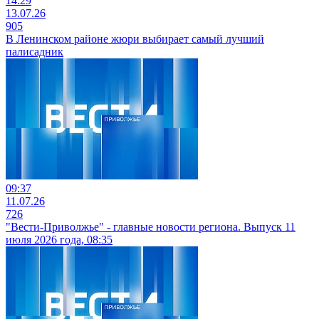
14:29
13.07.26
905
В Ленинском районе жюри выбирает самый лучший
палисадник
09:37
11.07.26
726
"Вести-Приволжье" - главные новости региона. Выпуск 11
июля 2026 года, 08:35