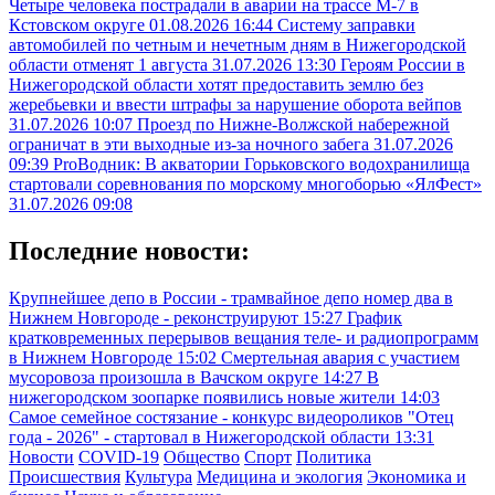
Четыре человека пострадали в аварии на трассе М-7 в
Кстовском округе
01.08.2026 16:44
Систему заправки
автомобилей по четным и нечетным дням в Нижегородской
области отменят 1 августа
31.07.2026 13:30
Героям России в
Нижегородской области хотят предоставить землю без
жеребьевки и ввести штрафы за нарушение оборота вейпов
31.07.2026 10:07
Проезд по Нижне-Волжской набережной
ограничат в эти выходные из-за ночного забега
31.07.2026
09:39
ProВодник: В акватории Горьковского водохранилища
стартовали соревнования по морскому многоборью «ЯлФест»
31.07.2026 09:08
Последние новости:
Крупнейшее депо в России - трамвайное депо номер два в
Нижнем Новгороде - реконструируют
15:27
График
кратковременных перерывов вещания теле- и радиопрограмм
в Нижнем Новгороде
15:02
Смертельная авария с участием
мусоровоза произошла в Вачском округе
14:27
В
нижегородском зоопарке появились новые жители
14:03
Самое семейное состязание - конкурс видеороликов "Отец
года - 2026" - стартовал в Нижегородской области
13:31
Новости
COVID-19
Общество
Спорт
Политика
Происшествия
Культура
Медицина и экология
Экономика и