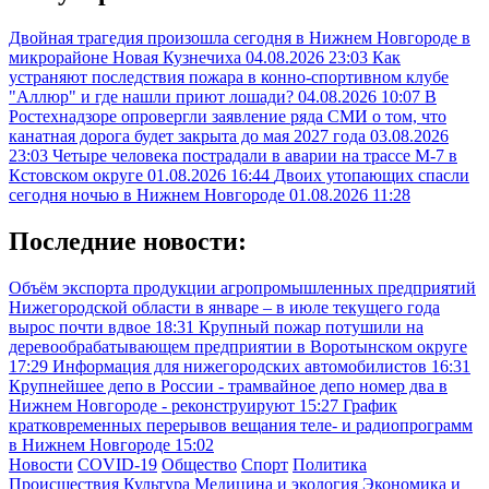
Двойная трагедия произошла сегодня в Нижнем Новгороде в
микрорайоне Новая Кузнечиха
04.08.2026 23:03
Как
устраняют последствия пожара в конно-спортивном клубе
"Аллюр" и где нашли приют лошади?
04.08.2026 10:07
В
Ростехнадзоре опровергли заявление ряда СМИ о том, что
канатная дорога будет закрыта до мая 2027 года
03.08.2026
23:03
Четыре человека пострадали в аварии на трассе М-7 в
Кстовском округе
01.08.2026 16:44
Двоих утопающих спасли
сегодня ночью в Нижнем Новгороде
01.08.2026 11:28
Последние новости:
Объём экспорта продукции агропромышленных предприятий
Нижегородской области в январе – в июле текущего года
вырос почти вдвое
18:31
Крупный пожар потушили на
деревообрабатывающем предприятии в Воротынском округе
17:29
Информация для нижегородских автомобилистов
16:31
Крупнейшее депо в России - трамвайное депо номер два в
Нижнем Новгороде - реконструируют
15:27
График
кратковременных перерывов вещания теле- и радиопрограмм
в Нижнем Новгороде
15:02
Новости
COVID-19
Общество
Спорт
Политика
Происшествия
Культура
Медицина и экология
Экономика и