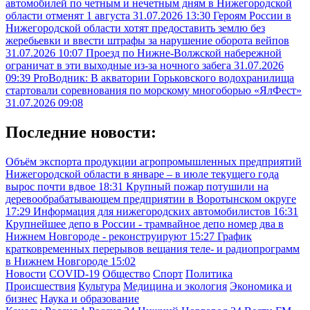
автомобилей по четным и нечетным дням в Нижегородской
области отменят 1 августа
31.07.2026 13:30
Героям России в
Нижегородской области хотят предоставить землю без
жеребьевки и ввести штрафы за нарушение оборота вейпов
31.07.2026 10:07
Проезд по Нижне-Волжской набережной
ограничат в эти выходные из-за ночного забега
31.07.2026
09:39
ProВодник: В акватории Горьковского водохранилища
стартовали соревнования по морскому многоборью «ЯлФест»
31.07.2026 09:08
Последние новости:
Объём экспорта продукции агропромышленных предприятий
Нижегородской области в январе – в июле текущего года
вырос почти вдвое
18:31
Крупный пожар потушили на
деревообрабатывающем предприятии в Воротынском округе
17:29
Информация для нижегородских автомобилистов
16:31
Крупнейшее депо в России - трамвайное депо номер два в
Нижнем Новгороде - реконструируют
15:27
График
кратковременных перерывов вещания теле- и радиопрограмм
в Нижнем Новгороде
15:02
Новости
COVID-19
Общество
Спорт
Политика
Происшествия
Культура
Медицина и экология
Экономика и
бизнес
Наука и образование