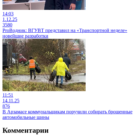
14:03
1.12.25
3580
ProВодник: ВГУВТ представил на «Транспортной неделе»
новейшие разработки
11:51
14.11.25
876
В Арзамасе коммунальщикам поручили собирать брошенные
автомобильные шины
Комментарии