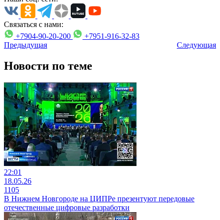
Связаться с нами:
+7904-90-20-200
+7951-916-32-83
Предыдущая
Следующая
Новости по теме
22:01
18.05.26
1105
В Нижнем Новгороде на ЦИПРе презентуют передовые
отечественные цифровые разработки