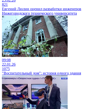
25.02.26
821
Евгений Люлин оценил разработки инженеров
Нижегородского технического университета
09:08
22.01.26
1075
"Воспитательный дом": история одного здания