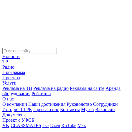
Новости
ТВ
Радио
Программа
Проекты
Услуги
Реклама на ТВ
Реклама на радио
Реклама на сайте
Аренда
оборудования
Рейтинги
О нас
О компании
Наши достижения
Руководство
Сотрудники
История ГТРК
Пресса о нас
Контакты
Музей
Вакансии
Документы
Проект с УФСБ
VK
CLASSMATES
TG
Dzen
RuTube
Max