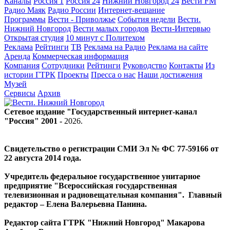
Каналы
Россия 1
Россия 24
Нижний Новгород 24
Вести FM
Радио Маяк
Радио России
Интернет-вещание
Программы
Вести - Приволжье
События недели
Вести.
Нижний Новгород
Вести малых городов
Вести-Интервью
Открытая студия
10 минут с Политехом
Реклама
Рейтинги
ТВ
Реклама на Радио
Реклама на сайте
Аренда
Коммерческая информация
Компания
Сотрудники
Рейтинги
Руководство
Контакты
Из
истории ГТРК
Проекты
Пресса о нас
Наши достижения
Музей
Сервисы
Архив
Сетевое издание "Государственный интернет-канал
"Россия" 2001 -
2026
.
Свидетельство о регистрации СМИ Эл № ФС 77-59166 от
22 августа 2014 года.
Учредитель федеральное государственное унитарное
предприятие "Всероссийская государственная
телевизионная и радиовещательная компания". Главный
редактор – Елена Валерьевна Панина.
Редактор сайта ГТРК "Нижний Новгород" Макарова