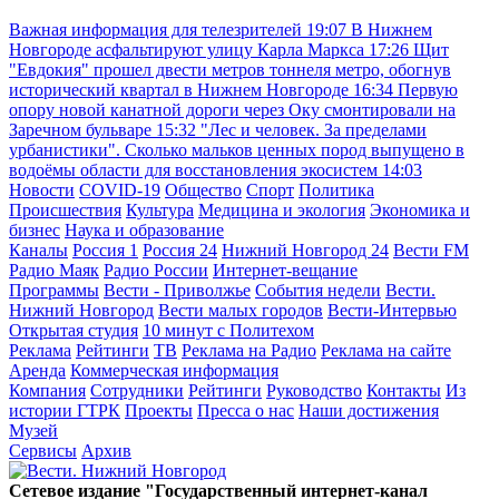
Важная информация для телезрителей
19:07
В Нижнем
Новгороде асфальтируют улицу Карла Маркса
17:26
Щит
"Евдокия" прошел двести метров тоннеля метро, обогнув
исторический квартал в Нижнем Новгороде
16:34
Первую
опору новой канатной дороги через Оку смонтировали на
Заречном бульваре
15:32
"Лес и человек. За пределами
урбанистики". Сколько мальков ценных пород выпущено в
водоёмы области для восстановления экосистем
14:03
Новости
COVID-19
Общество
Спорт
Политика
Происшествия
Культура
Медицина и экология
Экономика и
бизнес
Наука и образование
Каналы
Россия 1
Россия 24
Нижний Новгород 24
Вести FM
Радио Маяк
Радио России
Интернет-вещание
Программы
Вести - Приволжье
События недели
Вести.
Нижний Новгород
Вести малых городов
Вести-Интервью
Открытая студия
10 минут с Политехом
Реклама
Рейтинги
ТВ
Реклама на Радио
Реклама на сайте
Аренда
Коммерческая информация
Компания
Сотрудники
Рейтинги
Руководство
Контакты
Из
истории ГТРК
Проекты
Пресса о нас
Наши достижения
Музей
Сервисы
Архив
Сетевое издание "Государственный интернет-канал