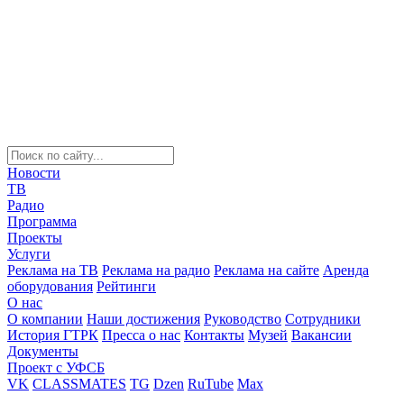
Новости
ТВ
Радио
Программа
Проекты
Услуги
Реклама на ТВ
Реклама на радио
Реклама на сайте
Аренда
оборудования
Рейтинги
О нас
О компании
Наши достижения
Руководство
Сотрудники
История ГТРК
Пресса о нас
Контакты
Музей
Вакансии
Документы
Проект с УФСБ
VK
CLASSMATES
TG
Dzen
RuTube
Max