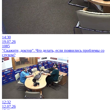
14:30
19.07.26
1085
"Скажите, доктор". Что делать, если появились проблемы со
слухом?
12:32
12.07.26