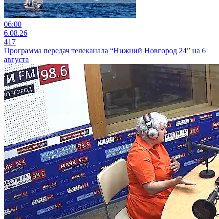
06:00
6.08.26
417
Программа передач телеканала “Нижний Новгород 24” на 6
августа