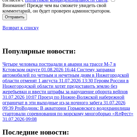
Внимание! Прежде чем вы сможете увидеть свой
комментарий, он будет проверен администратором.
Отправить
Возврат к списку
Популярные новости:
Четыре человека пострадали в аварии на трассе М-7 в
Кстовском округе
01.08.2026 16:44
Систему заправки
автомобилей по четным и нечетным дням в Нижегородской
области отменят 1 августа
31.07.2026 13:30
Героям России в
Нижегородской области хотят предоставить землю без
жеребьевки и ввести штрафы за нарушение оборота вейпов
31.07.2026 10:07
Проезд по Нижне-Волжской набережной
ограничат в эти выходные из-за ночного забега
31.07.2026
09:39
ProВодник: В акватории Горьковского водохранилища
стартовали соревнования по морскому многоборью «ЯлФест»
31.07.2026 09:08
Последние новости: