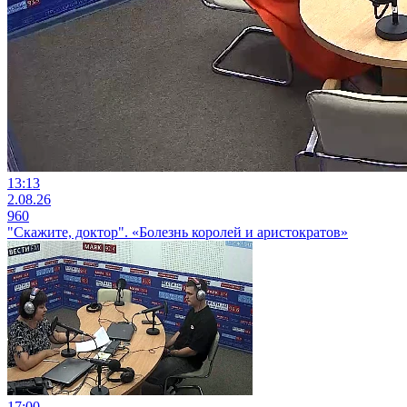
13:13
2.08.26
960
"Скажите, доктор". «Болезнь королей и аристократов»
17:00