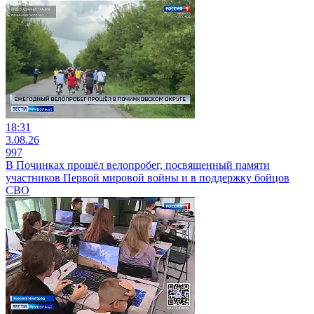
18:31
3.08.26
997
В Починках прошёл велопробег, посвященный памяти
участников Первой мировой войны и в поддержку бойцов
СВО