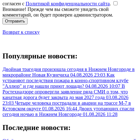
согласен с
Политикой конфиденциальности сайта
.
Внимание! Прежде чем вы сможете увидеть свой
комментарий, он будет проверен администратором.
Отправить
Возврат к списку
Популярные новости:
Двойная трагедия произошла сегодня в Нижнем Новгороде в
микрорайоне Новая Кузнечиха
04.08.2026 23:03
Как
устраняют последствия пожара в конно-спортивном клубе
"Аллюр" и где нашли приют лошади?
04.08.2026 10:07
В
Ростехнадзоре опровергли заявление ряда СМИ о том, что
канатная дорога будет закрыта до мая 2027 года
03.08.2026
23:03
Четыре человека пострадали в аварии на трассе М-7 в
Кстовском округе
01.08.2026 16:44
Двоих утопающих спасли
сегодня ночью в Нижнем Новгороде
01.08.2026 11:28
Последние новости: