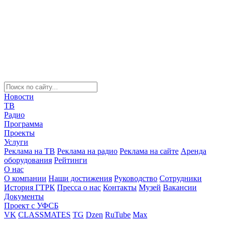
Новости
ТВ
Радио
Программа
Проекты
Услуги
Реклама на ТВ
Реклама на радио
Реклама на сайте
Аренда
оборудования
Рейтинги
О нас
О компании
Наши достижения
Руководство
Сотрудники
История ГТРК
Пресса о нас
Контакты
Музей
Вакансии
Документы
Проект с УФСБ
VK
CLASSMATES
TG
Dzen
RuTube
Max