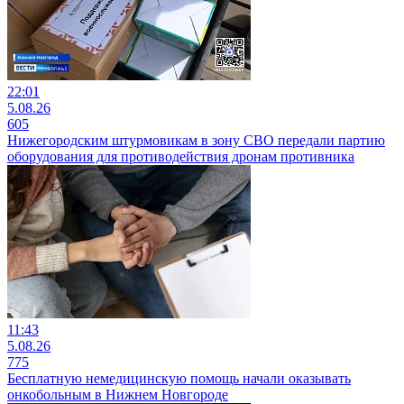
22:01
5.08.26
605
Нижегородским штурмовикам в зону СВО передали партию
оборудования для противодействия дронам противника
11:43
5.08.26
775
Бесплатную немедицинскую помощь начали оказывать
онкобольным в Нижнем Новгороде