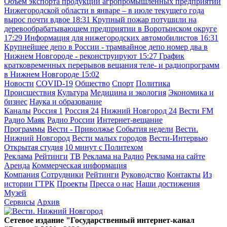
Объём экспорта продукции агропромышленных предприятий
Нижегородской области в январе – в июле текущего года
вырос почти вдвое
18:31
Крупный пожар потушили на
деревообрабатывающем предприятии в Воротынском округе
17:29
Информация для нижегородских автомобилистов
16:31
Крупнейшее депо в России - трамвайное депо номер два в
Нижнем Новгороде - реконструируют
15:27
График
кратковременных перерывов вещания теле- и радиопрограмм
в Нижнем Новгороде
15:02
Новости
COVID-19
Общество
Спорт
Политика
Происшествия
Культура
Медицина и экология
Экономика и
бизнес
Наука и образование
Каналы
Россия 1
Россия 24
Нижний Новгород 24
Вести FM
Радио Маяк
Радио России
Интернет-вещание
Программы
Вести - Приволжье
События недели
Вести.
Нижний Новгород
Вести малых городов
Вести-Интервью
Открытая студия
10 минут с Политехом
Реклама
Рейтинги
ТВ
Реклама на Радио
Реклама на сайте
Аренда
Коммерческая информация
Компания
Сотрудники
Рейтинги
Руководство
Контакты
Из
истории ГТРК
Проекты
Пресса о нас
Наши достижения
Музей
Сервисы
Архив
Сетевое издание "Государственный интернет-канал