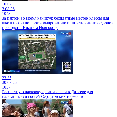
10:07
3.08.26
1043
За партой во время каникул: бесплатные мастер-классы для
школьников по программированию и пилотированию дронов
проводят в Нижнем Новгороде
23:35
30.07.26
1037
Бесплатную парковку организовали в Дивееве для
паломников и гостей Серафимских торжеств