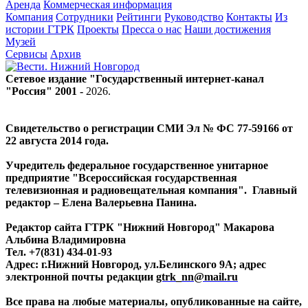
Аренда
Коммерческая информация
Компания
Сотрудники
Рейтинги
Руководство
Контакты
Из
истории ГТРК
Проекты
Пресса о нас
Наши достижения
Музей
Сервисы
Архив
Сетевое издание "Государственный интернет-канал
"Россия" 2001 -
2026
.
Свидетельство о регистрации СМИ Эл № ФС 77-59166 от
22 августа 2014 года.
Учредитель федеральное государственное унитарное
предприятие "Всероссийская государственная
телевизионная и радиовещательная компания". Главный
редактор – Елена Валерьевна Панина.
Редактор сайта ГТРК "Нижний Новгород" Макарова
Альбина Владимировна
Тел. +7(831) 434-01-93
Адрес: г.Нижний Новгород, ул.Белинского 9А; адрес
электронной почты редакции
gtrk_nn@mail.ru
Все права на любые материалы, опубликованные на сайте,