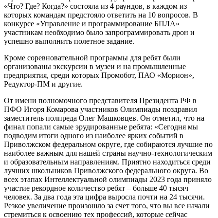
«Что? Где? Когда?» состояла из 4 раундов, в каждом из
которых командам предстояло ответить на 10 вопросов. В
конкурсе «Управление и программирование БПЛА»
участникам необходимо было запрограммировать дрон и
успешно выполнить полетное задание.
Кроме соревновательной программы для ребят были
организованы экскурсии в музеи и на промышленные
предприятия, среди которых Промобот, ПАО «Морион»,
Редуктор-ПМ и другие.
От имени полномочного представителя Президента РФ в
ПФО Игоря Комарова участников Олимпиады поздравил
заместитель полпреда Олег Машковцев. Он отметил, что на
финал попали самые эрудированные ребята: «Сегодня мы
подводим итоги одного из наиболее ярких событий в
Приволжском федеральном округе, где собираются лучшие по
наиболее важным для нашей страны научно-технологическим
и образовательным направлениям. Приятно находиться среди
лучших школьников Приволжского федерального округа. Во
всех этапах Интеллектуальной олимпиады 2023 года приняло
участие рекордное количество ребят – больше 40 тысяч
человек. За два года эта цифра выросла почти на 24 тысячи.
Резкое увеличение произошло за счет того, что вы все начали
стремиться к освоению тех профессий, которые сейчас