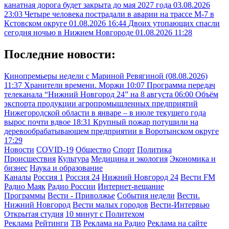
канатная дорога будет закрыта до мая 2027 года
03.08.2026
23:03
Четыре человека пострадали в аварии на трассе М-7 в
Кстовском округе
01.08.2026 16:44
Двоих утопающих спасли
сегодня ночью в Нижнем Новгороде
01.08.2026 11:28
Последние новости:
Кинопремьеры недели с Мариной Ревягиной (08.08.2026)
11:37
Хранители времени. Моржи
10:07
Программа передач
телеканала “Нижний Новгород 24” на 8 августа
06:00
Объём
экспорта продукции агропромышленных предприятий
Нижегородской области в январе – в июле текущего года
вырос почти вдвое
18:31
Крупный пожар потушили на
деревообрабатывающем предприятии в Воротынском округе
17:29
Новости
COVID-19
Общество
Спорт
Политика
Происшествия
Культура
Медицина и экология
Экономика и
бизнес
Наука и образование
Каналы
Россия 1
Россия 24
Нижний Новгород 24
Вести FM
Радио Маяк
Радио России
Интернет-вещание
Программы
Вести - Приволжье
События недели
Вести.
Нижний Новгород
Вести малых городов
Вести-Интервью
Открытая студия
10 минут с Политехом
Реклама
Рейтинги
ТВ
Реклама на Радио
Реклама на сайте