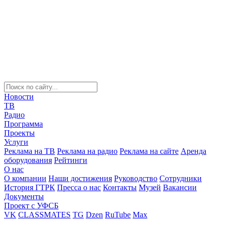
Новости
ТВ
Радио
Программа
Проекты
Услуги
Реклама на ТВ
Реклама на радио
Реклама на сайте
Аренда
оборудования
Рейтинги
О нас
О компании
Наши достижения
Руководство
Сотрудники
История ГТРК
Пресса о нас
Контакты
Музей
Вакансии
Документы
Проект с УФСБ
VK
CLASSMATES
TG
Dzen
RuTube
Max