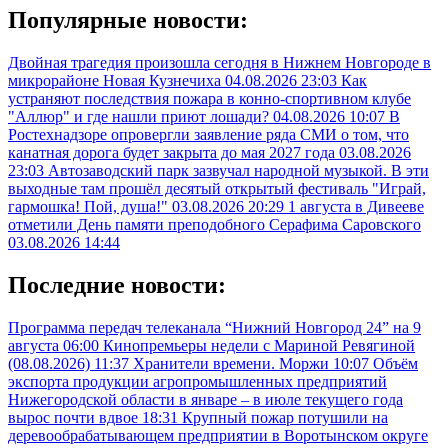
Популярные новости:
Двойная трагедия произошла сегодня в Нижнем Новгороде в
микрорайоне Новая Кузнечиха
04.08.2026 23:03
Как
устраняют последствия пожара в конно-спортивном клубе
"Аллюр" и где нашли приют лошади?
04.08.2026 10:07
В
Ростехнадзоре опровергли заявление ряда СМИ о том, что
канатная дорога будет закрыта до мая 2027 года
03.08.2026
23:03
Автозаводский парк зазвучал народной музыкой. В эти
выходные там прошёл десятый открытый фестиваль "Играй,
гармошка! Пой, душа!"
03.08.2026 20:29
1 августа в Дивееве
отметили День памяти преподобного Серафима Саровского
03.08.2026 14:44
Последние новости:
Программа передач телеканала “Нижний Новгород 24” на 9
августа
06:00
Кинопремьеры недели с Мариной Ревягиной
(08.08.2026)
11:37
Хранители времени. Моржи
10:07
Объём
экспорта продукции агропромышленных предприятий
Нижегородской области в январе – в июле текущего года
вырос почти вдвое
18:31
Крупный пожар потушили на
деревообрабатывающем предприятии в Воротынском округе