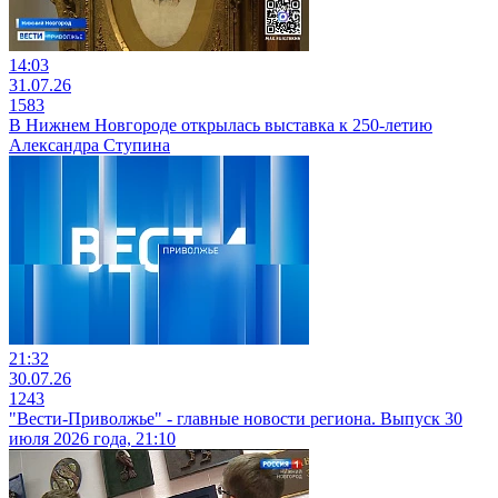
14:03
31.07.26
1583
В Нижнем Новгороде открылась выставка к 250-летию
Александра Ступина
21:32
30.07.26
1243
"Вести-Приволжье" - главные новости региона. Выпуск 30
июля 2026 года, 21:10