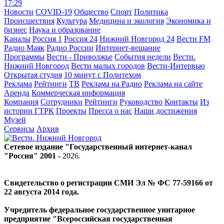
17:29
Новости
COVID-19
Общество
Спорт
Политика
Происшествия
Культура
Медицина и экология
Экономика и
бизнес
Наука и образование
Каналы
Россия 1
Россия 24
Нижний Новгород 24
Вести FM
Радио Маяк
Радио России
Интернет-вещание
Программы
Вести - Приволжье
События недели
Вести.
Нижний Новгород
Вести малых городов
Вести-Интервью
Открытая студия
10 минут с Политехом
Реклама
Рейтинги
ТВ
Реклама на Радио
Реклама на сайте
Аренда
Коммерческая информация
Компания
Сотрудники
Рейтинги
Руководство
Контакты
Из
истории ГТРК
Проекты
Пресса о нас
Наши достижения
Музей
Сервисы
Архив
Сетевое издание "Государственный интернет-канал
"Россия" 2001 -
2026
.
Свидетельство о регистрации СМИ Эл № ФС 77-59166 от
22 августа 2014 года.
Учредитель федеральное государственное унитарное
предприятие "Всероссийская государственная