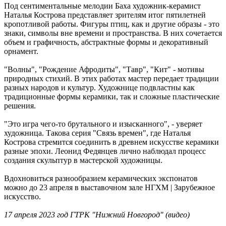
Под сентиментальные мелодии Баха художник-керамист
Наталья Кострова представляет зрителям итог пятилетней
кропотливой работы. Фигуры птиц, как и другие образы - это
знаки, символы вне времени и пространства. В них сочетается
объем и графичность, абстрактные формы и декоративный
орнамент.
"Волны", "Рождение Афродиты", "Тавр", "Кит" - мотивы
природных стихий. В этих работах мастер передает традиции
разных народов и культур. Художнице подвластны как
традиционные формы керамики, так и сложные пластические
решения.
"Это игра чего-то брутального и изысканного", - уверяет
художница. Такова серия "Связь времен", где Наталья
Кострова стремится соединить в древнем искусстве керамики
разные эпохи. Леонид Федянцев лично наблюдал процесс
создания скульптур в мастерской художницы.
Вдохновиться разнообразием керамических экспонатов
можно до 23 апреля в выставочном зале НГХМ | Зарубежное
искусство.
17 апреля 2023 год ГТРК "Нижний Новгород" (видео)