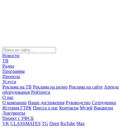
Новости
ТВ
Радио
Программа
Проекты
Услуги
Реклама на ТВ
Реклама на радио
Реклама на сайте
Аренда
оборудования
Рейтинги
О нас
О компании
Наши достижения
Руководство
Сотрудники
История ГТРК
Пресса о нас
Контакты
Музей
Вакансии
Документы
Проект с УФСБ
VK
CLASSMATES
TG
Dzen
RuTube
Max