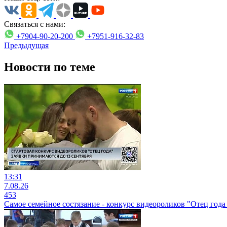
Связаться с нами:
+7904-90-20-200
+7951-916-32-83
Предыдущая
Новости по теме
13:31
7.08.26
453
Самое семейное состязание - конкурс видеороликов "Отец года 