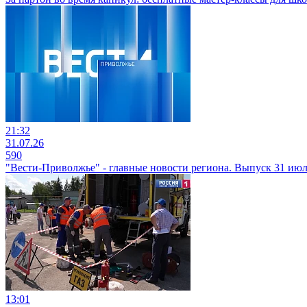
21:32
31.07.26
590
"Вести-Приволжье" - главные новости региона. Выпуск 31 июля
13:01