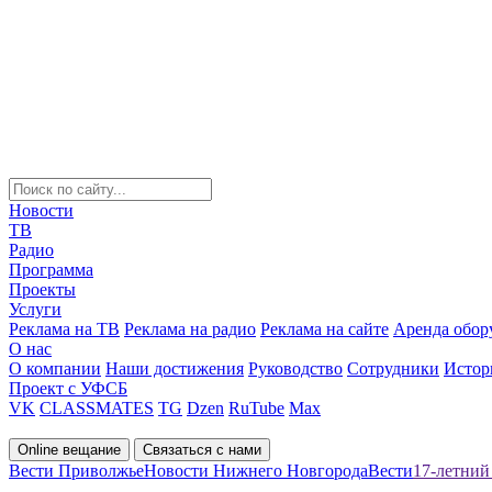
Новости
ТВ
Радио
Программа
Проекты
Услуги
Реклама на ТВ
Реклама на радио
Реклама на сайте
Аренда обор
О нас
О компании
Наши достижения
Руководство
Сотрудники
Истор
Проект с УФСБ
VK
CLASSMATES
TG
Dzen
RuTube
Max
Online вещание
Связаться с нами
Вести Приволжье
Новости Нижнего Новгорода
Вести
17-летний