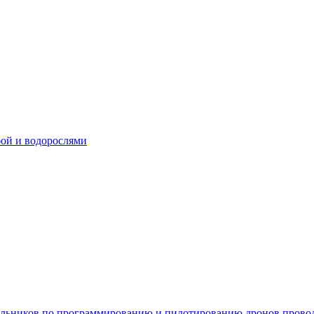
бой и водорослями
школьников по программированию и пилотированию дронов пров