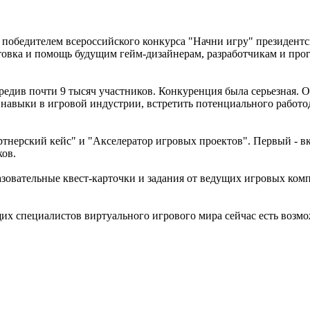
л победителем всероссийского конкурса "Начни игру" президент
отовка и помощь будущим гейм-дизайнерам, разработчикам и пр
едив почти 9 тысяч участников. Конкуренция была серьезная. О
ь навыки в игровой индустрии, встретить потенциального рабо
тнерский кейс" и "Акселератор игровых проектов". Первый - вк
ов.
зовательные квест-карточки и задания от ведущих игровых комп
щих специалистов виртуального игрового мира сейчас есть воз