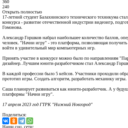
360
240
Открыть полностью
17-летний студент Балахнинского технического техникума ста
конкурса - развитие отечественной индустрии видеоигр, подг
Гомонова.
Александр Горшков набрал наибольшее количество баллов, опер
человек. "Начни игру" - это платформа, позволяющая получит
войти в удивительный мир компьютерных игр.
Принять участие в конкурсе можно было по направлениям "Пар
дизайнер. Лучшим юнити-разработчиком стал Александр Горшк
В каждой профессии было 5 кейсов. Участники проходили обра
прототип игры. Создать алгоритм, разработать механику игры.
Саша планирует развиваться как юнити-разработчик. А у буду
платформы "Начни игру".
17 апреля 2023 год ГТРК "Нижний Новгород"
Поделиться:
Наши соц. сети: