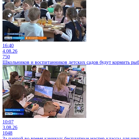
16:40
4.08.26
750
Школьников и воспитанников детских садов будут кормить ры
10:07
3.08.26
1048
За партой во время каникул: бесплатные мастер-классы для 