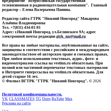
предприятие "Всероссийская государственная
телевизионная и радиовещательная компания". Главный
редактор – Елена Валерьевна Панина.
Редактор сайта ГТРК "Нижний Новгород" Макарова
Альбина Владимировна
Тел. +7(831) 434-01-93
Адрес: г.Нижний Новгород, ул.Белинского 9А; адрес
электронной почты редакции
gtrk_nn@mail.ru
Все права на любые материалы, опубликованные на сайте,
защищены в соответствии с российским и международным
законодательством об авторском праве и смежных правах.
При любом использовании текстовых, аудио-, фото- и
видеоматериалов ссылка на vestinn.ru обязательна. При
полной или частичной перепечатке текстовых материалов
в Интернете гиперссылка на vestinn.ru обязательна. Для
детей старше 16 лет.
© Филиал ВГТРК "ГТРК "Нижний Новгород". ©
2026
Политикой конфиденциальности.
VK
CLASSMATES
TG
Dzen
RuTube
Max
Реклама на сайте