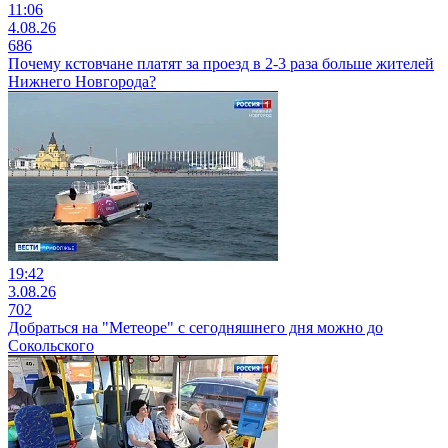
11:06
4.08.26
686
Почему кстовчане платят за проезд в 2-3 раза больше жителей
Нижнего Новгорода?
19:42
3.08.26
702
Добраться на "Метеоре" с сегодняшнего дня можно до
Сокольского