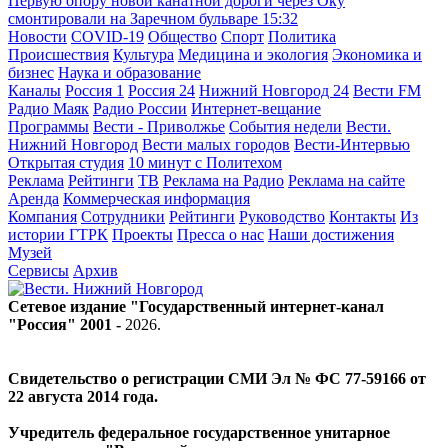
Первую опору новой канатной дороги через Оку
смонтировали на Заречном бульваре
15:32
Новости
COVID-19
Общество
Спорт
Политика
Происшествия
Культура
Медицина и экология
Экономика и
бизнес
Наука и образование
Каналы
Россия 1
Россия 24
Нижний Новгород 24
Вести FM
Радио Маяк
Радио России
Интернет-вещание
Программы
Вести - Приволжье
События недели
Вести.
Нижний Новгород
Вести малых городов
Вести-Интервью
Открытая студия
10 минут с Политехом
Реклама
Рейтинги
ТВ
Реклама на Радио
Реклама на сайте
Аренда
Коммерческая информация
Компания
Сотрудники
Рейтинги
Руководство
Контакты
Из
истории ГТРК
Проекты
Пресса о нас
Наши достижения
Музей
Сервисы
Архив
Сетевое издание "Государственный интернет-канал
"Россия" 2001 -
2026
.
Свидетельство о регистрации СМИ Эл № ФС 77-59166 от
22 августа 2014 года.
Учредитель федеральное государственное унитарное