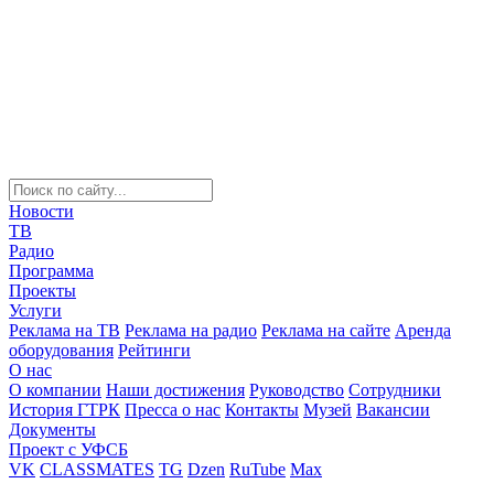
Новости
ТВ
Радио
Программа
Проекты
Услуги
Реклама на ТВ
Реклама на радио
Реклама на сайте
Аренда
оборудования
Рейтинги
О нас
О компании
Наши достижения
Руководство
Сотрудники
История ГТРК
Пресса о нас
Контакты
Музей
Вакансии
Документы
Проект с УФСБ
VK
CLASSMATES
TG
Dzen
RuTube
Max