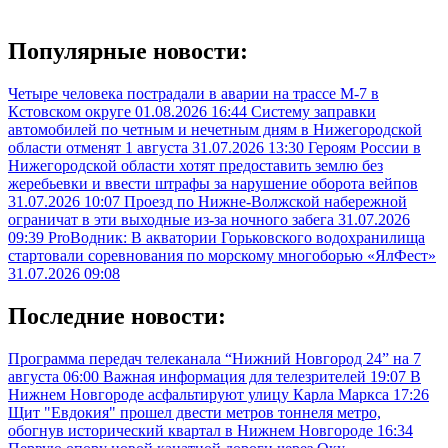
Популярные новости:
Четыре человека пострадали в аварии на трассе М-7 в
Кстовском округе
01.08.2026 16:44
Систему заправки
автомобилей по четным и нечетным дням в Нижегородской
области отменят 1 августа
31.07.2026 13:30
Героям России в
Нижегородской области хотят предоставить землю без
жеребьевки и ввести штрафы за нарушение оборота вейпов
31.07.2026 10:07
Проезд по Нижне-Волжской набережной
ограничат в эти выходные из-за ночного забега
31.07.2026
09:39
ProВодник: В акватории Горьковского водохранилища
стартовали соревнования по морскому многоборью «ЯлФест»
31.07.2026 09:08
Последние новости:
Программа передач телеканала “Нижний Новгород 24” на 7
августа
06:00
Важная информация для телезрителей
19:07
В
Нижнем Новгороде асфальтируют улицу Карла Маркса
17:26
Щит "Евдокия" прошел двести метров тоннеля метро,
обогнув исторический квартал в Нижнем Новгороде
16:34