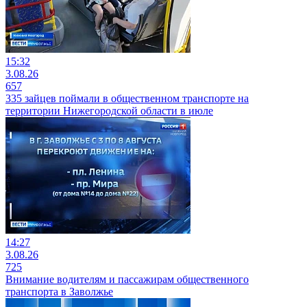
15:32
3.08.26
657
335 зайцев поймали в общественном транспорте на
территории Нижегородской области в июле
14:27
3.08.26
725
Внимание водителям и пассажирам общественного
транспорта в Заволжье