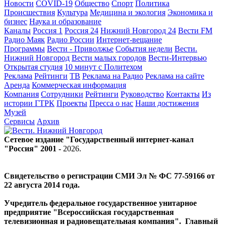
Новости
COVID-19
Общество
Спорт
Политика
Происшествия
Культура
Медицина и экология
Экономика и
бизнес
Наука и образование
Каналы
Россия 1
Россия 24
Нижний Новгород 24
Вести FM
Радио Маяк
Радио России
Интернет-вещание
Программы
Вести - Приволжье
События недели
Вести.
Нижний Новгород
Вести малых городов
Вести-Интервью
Открытая студия
10 минут с Политехом
Реклама
Рейтинги
ТВ
Реклама на Радио
Реклама на сайте
Аренда
Коммерческая информация
Компания
Сотрудники
Рейтинги
Руководство
Контакты
Из
истории ГТРК
Проекты
Пресса о нас
Наши достижения
Музей
Сервисы
Архив
Сетевое издание "Государственный интернет-канал
"Россия" 2001 -
2026
.
Свидетельство о регистрации СМИ Эл № ФС 77-59166 от
22 августа 2014 года.
Учредитель федеральное государственное унитарное
предприятие "Всероссийская государственная
телевизионная и радиовещательная компания". Главный