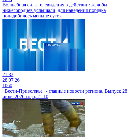
Волшебная сила телевидения в действии: жалобы
нижегородцев услышали, для наведения порядка
понадобилось меньше суток
21:32
28.07.26
1060
"Вести-Приволжье" - главные новости региона. Выпуск 28
июля 2026 года, 21:10