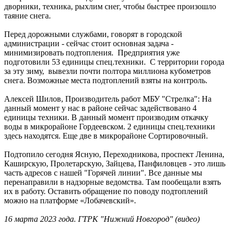
дворники, техника, рыхлим снег, чтобы быстрее произошло
таяние снега.
Перед дорожными службами, говорят в городской
администрации - сейчас стоит основная задача -
минимизировать подтопления. Предприятия уже
подготовили 53 единицы спец.техники. С территории города
за эту зиму, вывезли почти полтора миллиона кубометров
снега. Возможные места подтоплений взяты на контроль.
Алексей Шилов, Производитель работ МБУ "Стрелка": На
данный момент у нас в районе сейчас задействовано 4
единицы техники. В данный момент производим откачку
воды в микрорайоне Гордеевском. 2 единицы спец.техники
здесь находятся. Еще две в микрорайоне Сортировочный.
Подтопило сегодня Ясную, Переходникова, проспект Ленина,
Каширскую, Пролетарскую, Зайцева, Панфиловцев - это лишь
часть адресов с нашей "Горячей линии". Все данные мы
перенаправили в надзорные ведомства. Там пообещали взять
их в работу. Оставить обращение по поводу подтоплений
можно на платформе «Лобачевский».
16 марта 2023 года. ГТРК "Нижний Новгород" (видео)