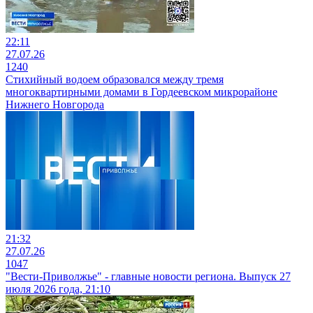
22:11
27.07.26
1240
Стихийный водоем образовался между тремя
многоквартирными домами в Гордеевском микрорайоне
Нижнего Новгорода
21:32
27.07.26
1047
"Вести-Приволжье" - главные новости региона. Выпуск 27
июля 2026 года, 21:10