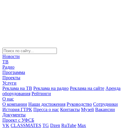
Новости
ТВ
Радио
Программа
Проекты
Услуги
Реклама на ТВ
Реклама на радио
Реклама на сайте
Аренда
оборудования
Рейтинги
О нас
О компании
Наши достижения
Руководство
Сотрудники
История ГТРК
Пресса о нас
Контакты
Музей
Вакансии
Документы
Проект с УФСБ
VK
CLASSMATES
TG
Dzen
RuTube
Max