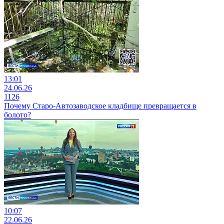
13:01
24.06.26
1126
Почему Старо-Автозаводское кладбище превращается в
болото?
10:07
22.06.26