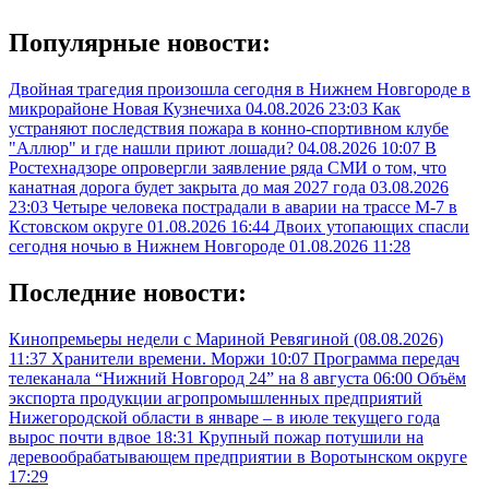
Популярные новости:
Двойная трагедия произошла сегодня в Нижнем Новгороде в
микрорайоне Новая Кузнечиха
04.08.2026 23:03
Как
устраняют последствия пожара в конно-спортивном клубе
"Аллюр" и где нашли приют лошади?
04.08.2026 10:07
В
Ростехнадзоре опровергли заявление ряда СМИ о том, что
канатная дорога будет закрыта до мая 2027 года
03.08.2026
23:03
Четыре человека пострадали в аварии на трассе М-7 в
Кстовском округе
01.08.2026 16:44
Двоих утопающих спасли
сегодня ночью в Нижнем Новгороде
01.08.2026 11:28
Последние новости:
Кинопремьеры недели с Мариной Ревягиной (08.08.2026)
11:37
Хранители времени. Моржи
10:07
Программа передач
телеканала “Нижний Новгород 24” на 8 августа
06:00
Объём
экспорта продукции агропромышленных предприятий
Нижегородской области в январе – в июле текущего года
вырос почти вдвое
18:31
Крупный пожар потушили на
деревообрабатывающем предприятии в Воротынском округе
17:29