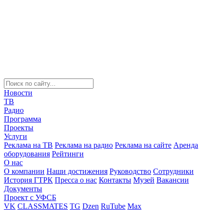
Новости
ТВ
Радио
Программа
Проекты
Услуги
Реклама на ТВ
Реклама на радио
Реклама на сайте
Аренда
оборудования
Рейтинги
О нас
О компании
Наши достижения
Руководство
Сотрудники
История ГТРК
Пресса о нас
Контакты
Музей
Вакансии
Документы
Проект с УФСБ
VK
CLASSMATES
TG
Dzen
RuTube
Max