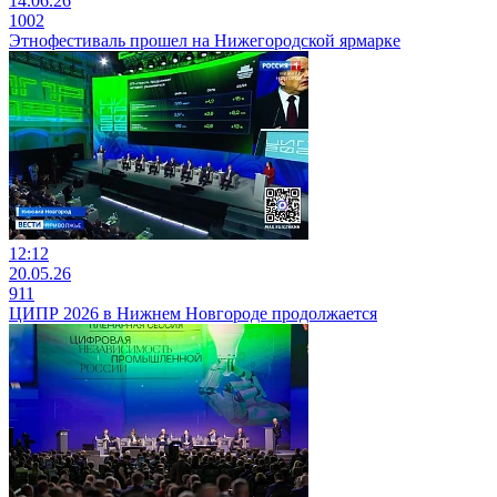
14.06.26
1002
Этнофестиваль прошел на Нижегородской ярмарке
12:12
20.05.26
911
ЦИПР 2026 в Нижнем Новгороде продолжается