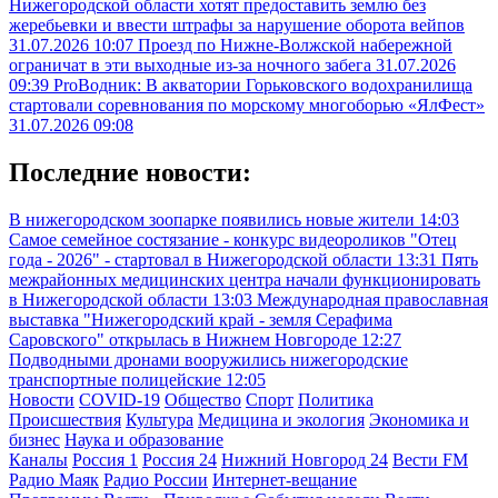
Нижегородской области хотят предоставить землю без
жеребьевки и ввести штрафы за нарушение оборота вейпов
31.07.2026 10:07
Проезд по Нижне-Волжской набережной
ограничат в эти выходные из-за ночного забега
31.07.2026
09:39
ProВодник: В акватории Горьковского водохранилища
стартовали соревнования по морскому многоборью «ЯлФест»
31.07.2026 09:08
Последние новости:
В нижегородском зоопарке появились новые жители
14:03
Самое семейное состязание - конкурс видеороликов "Отец
года - 2026" - стартовал в Нижегородской области
13:31
Пять
межрайонных медицинских центра начали функционировать
в Нижегородской области
13:03
Международная православная
выставка "Нижегородский край - земля Серафима
Саровского" открылась в Нижнем Новгороде
12:27
Подводными дронами вооружились нижегородские
транспортные полицейские
12:05
Новости
COVID-19
Общество
Спорт
Политика
Происшествия
Культура
Медицина и экология
Экономика и
бизнес
Наука и образование
Каналы
Россия 1
Россия 24
Нижний Новгород 24
Вести FM
Радио Маяк
Радио России
Интернет-вещание