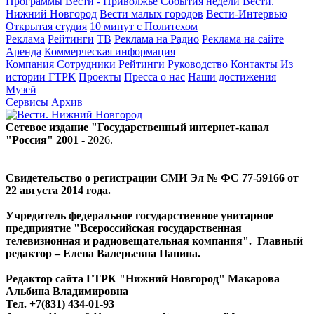
Программы
Вести - Приволжье
События недели
Вести.
Нижний Новгород
Вести малых городов
Вести-Интервью
Открытая студия
10 минут с Политехом
Реклама
Рейтинги
ТВ
Реклама на Радио
Реклама на сайте
Аренда
Коммерческая информация
Компания
Сотрудники
Рейтинги
Руководство
Контакты
Из
истории ГТРК
Проекты
Пресса о нас
Наши достижения
Музей
Сервисы
Архив
Сетевое издание "Государственный интернет-канал
"Россия" 2001 -
2026
.
Свидетельство о регистрации СМИ Эл № ФС 77-59166 от
22 августа 2014 года.
Учредитель федеральное государственное унитарное
предприятие "Всероссийская государственная
телевизионная и радиовещательная компания". Главный
редактор – Елена Валерьевна Панина.
Редактор сайта ГТРК "Нижний Новгород" Макарова
Альбина Владимировна
Тел. +7(831) 434-01-93