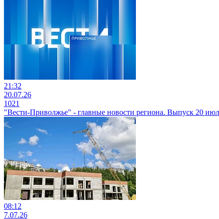
21:32
20.07.26
1021
"Вести-Приволжье" - главные новости региона. Выпуск 20 июля
08:12
7.07.26