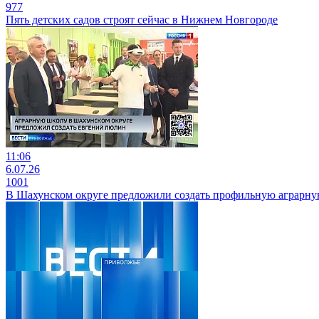
977
Пять детских садов строят сейчас в Нижнем Новгороде
11:06
6.07.26
1001
В Шахунском округе предложили создать профильную аграрн