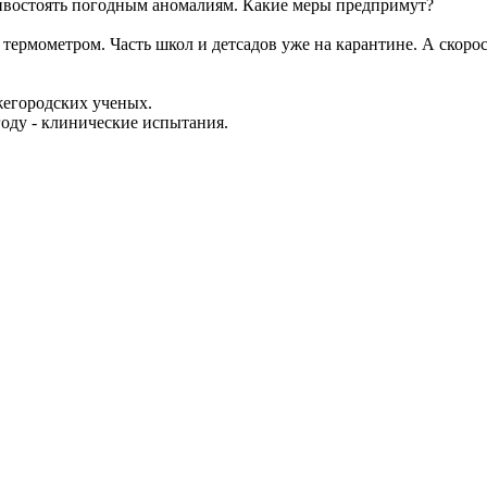
ивостоять погодным аномалиям. Какие меры предпримут?
ермометром. Часть школ и детсадов уже на карантине. А скоро
жегородских ученых.
году - клинические испытания.