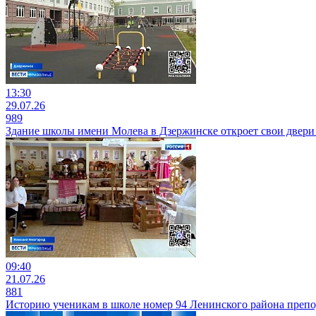
13:30
29.07.26
989
Здание школы имени Молева в Дзержинске откроет свои двери 
09:40
21.07.26
881
Историю ученикам в школе номер 94 Ленинского района препо