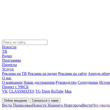
Новости
ТВ
Радио
Программа
Проекты
Услуги
Реклама на ТВ
Реклама на радио
Реклама на сайте
Аренда обор
О нас
О компании
Наши достижения
Руководство
Сотрудники
Истор
Проект с УФСБ
VK
CLASSMATES
TG
Dzen
RuTube
Max
Online вещание
Связаться с нами
Вести Приволжье
Новости Нижнего Новгорода
Вести
Что увиди