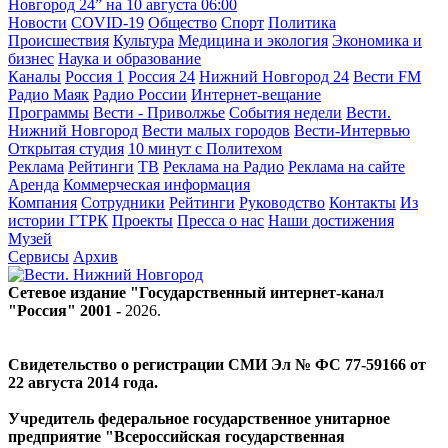
Новгород 24” на 10 августа
06:00
Новости
COVID-19
Общество
Спорт
Политика
Происшествия
Культура
Медицина и экология
Экономика и
бизнес
Наука и образование
Каналы
Россия 1
Россия 24
Нижний Новгород 24
Вести FM
Радио Маяк
Радио России
Интернет-вещание
Программы
Вести - Приволжье
События недели
Вести.
Нижний Новгород
Вести малых городов
Вести-Интервью
Открытая студия
10 минут с Политехом
Реклама
Рейтинги
ТВ
Реклама на Радио
Реклама на сайте
Аренда
Коммерческая информация
Компания
Сотрудники
Рейтинги
Руководство
Контакты
Из
истории ГТРК
Проекты
Пресса о нас
Наши достижения
Музей
Сервисы
Архив
Сетевое издание "Государственный интернет-канал
"Россия" 2001 -
2026
.
Свидетельство о регистрации СМИ Эл № ФС 77-59166 от
22 августа 2014 года.
Учредитель федеральное государственное унитарное
предприятие "Всероссийская государственная