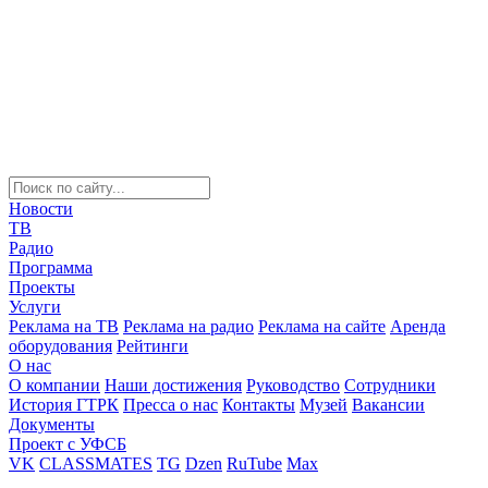
Новости
ТВ
Радио
Программа
Проекты
Услуги
Реклама на ТВ
Реклама на радио
Реклама на сайте
Аренда
оборудования
Рейтинги
О нас
О компании
Наши достижения
Руководство
Сотрудники
История ГТРК
Пресса о нас
Контакты
Музей
Вакансии
Документы
Проект с УФСБ
VK
CLASSMATES
TG
Dzen
RuTube
Max