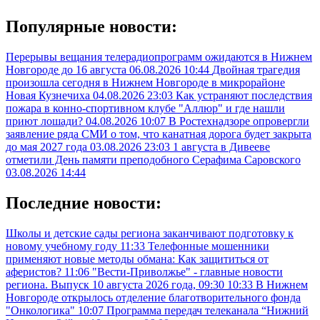
Популярные новости:
Перерывы вещания телерадиопрограмм ожидаются в Нижнем
Новгороде до 16 августа
06.08.2026 10:44
Двойная трагедия
произошла сегодня в Нижнем Новгороде в микрорайоне
Новая Кузнечиха
04.08.2026 23:03
Как устраняют последствия
пожара в конно-спортивном клубе "Аллюр" и где нашли
приют лошади?
04.08.2026 10:07
В Ростехнадзоре опровергли
заявление ряда СМИ о том, что канатная дорога будет закрыта
до мая 2027 года
03.08.2026 23:03
1 августа в Дивееве
отметили День памяти преподобного Серафима Саровского
03.08.2026 14:44
Последние новости:
Школы и детские сады региона заканчивают подготовку к
новому учебному году
11:33
Телефонные мошенники
применяют новые методы обмана: Как защититься от
аферистов?
11:06
"Вести-Приволжье" - главные новости
региона. Выпуск 10 августа 2026 года, 09:30
10:33
В Нижнем
Новгороде открылось отделение благотворительного фонда
"Онкологика"
10:07
Программа передач телеканала “Нижний