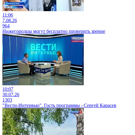
11:06
7.08.26
964
Нижегородцы могут бесплатно проверить зрение
10:07
30.07.26
1303
"Вести-Интервью". Гость программы - Сергей Карасев