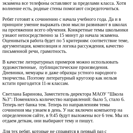
экзамена все телефоны оставляют за пределами класса. Хотя
волнение есть, родные стены помогают сосредоточиться.
Ребят готовят к сочинению с начала учебного года. Да и в
принципе умение выражать свои мысли развивают в школах
на протяжении всего обучения. Конкретные темы школьники
узнают непосредственно за 15 минут до начала экзамена.
Оцениваться работа будет по 5 критериям: соответствие теме,
аргументация, композиция и логика рассуждения, качество
письменной речи, грамотность.
В качестве литературных примеров можно использовать
художественные, публицистические произведения.
Дневники, мемуары и даже образцы устного народного
творчества. Поэтому литературный кругозор как нельзя
кстати пригодится 11-м классам.
Светлана Баринова, Заместитель директора МАОУ "Школа
№3": Поменялось количество направлений: было 5, стало 6.
Теперь нет банка тем. Теперь по направлениям темы
сочинения мы узнаем в день. У нас включен компьютер на
определенном сайте, в 9:45 будут выложены все 6 тем. Мы их
отдаем деткам, они выбирают тему и пишут.
Для тех ребят, которые не справятся в первый раз с