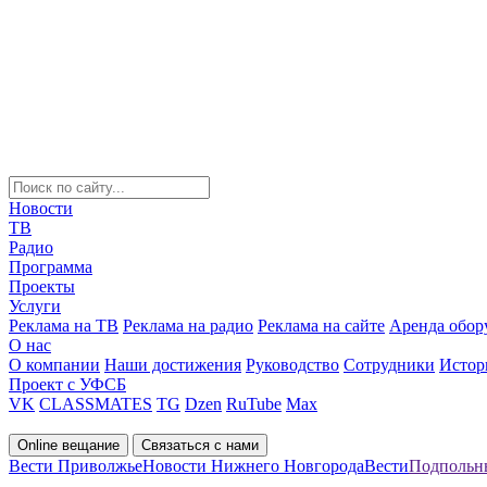
Новости
ТВ
Радио
Программа
Проекты
Услуги
Реклама на ТВ
Реклама на радио
Реклама на сайте
Аренда обор
О нас
О компании
Наши достижения
Руководство
Сотрудники
Истор
Проект с УФСБ
VK
CLASSMATES
TG
Dzen
RuTube
Max
Online вещание
Связаться с нами
Вести Приволжье
Новости Нижнего Новгорода
Вести
Подпольны