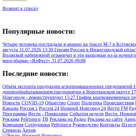
Возврат к списку
Популярные новости:
Четыре человека пострадали в аварии на трассе М-7 в Кстовск
августа
31.07.2026 13:30
Героям России в Нижегородской облас
Волжской набережной ограничат в эти выходные из-за ночного
многоборью «ЯлФест»
31.07.2026 09:08
Последние новости:
Объём экспорта продукции агропромышленных предприятий Ни
деревообрабатывающем предприятии в Воротынском округе
17
Новгороде - реконструируют
15:27
График кратковременных пе
Новости
COVID-19
Общество
Спорт
Политика
Происшествия
Каналы
Россия 1
Россия 24
Нижний Новгород 24
Вести FM
Ра
Программы
Вести - Приволжье
События недели
Вести. Нижни
Реклама
Рейтинги
ТВ
Реклама на Радио
Реклама на сайте
Арен
Компания
Сотрудники
Рейтинги
Руководство
Контакты
Из ис
Сервисы
Архив