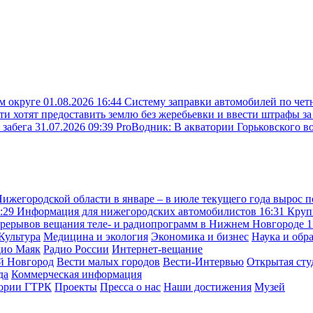
ом округе
01.08.2026 16:44
Систему заправки автомобилей по чет
ти хотят предоставить землю без жеребьевки и ввести штрафы з
 забега
31.07.2026 09:39
ProВодник: В акватории Горьковского в
жегородской области в январе – в июле текущего года вырос п
:29
Информация для нижегородских автомобилистов
16:31
Круп
рерывов вещания теле- и радиопрограмм в Нижнем Новгороде
1
Культура
Медицина и экология
Экономика и бизнес
Наука и обр
дио Маяк
Радио России
Интернет-вещание
й Новгород
Вести малых городов
Вести-Интервью
Открытая сту
да
Коммерческая информация
тории ГТРК
Проекты
Пресса о нас
Наши достижения
Музей