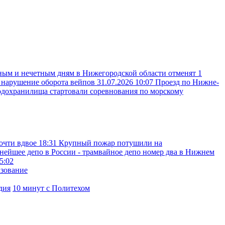
ным и нечетным дням в Нижегородской области отменят 1
а нарушение оборота вейпов
31.07.2026 10:07
Проезд по Нижне-
одохранилища стартовали соревнования по морскому
очти вдвое
18:31
Крупный пожар потушили на
нейшее депо в России - трамвайное депо номер два в Нижнем
5:02
азование
дия
10 минут с Политехом