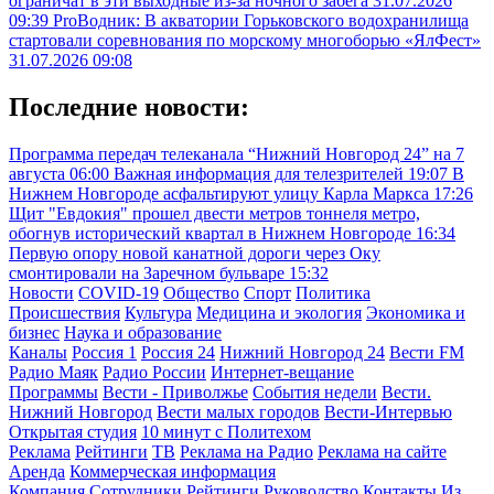
ограничат в эти выходные из-за ночного забега
31.07.2026
09:39
ProВодник: В акватории Горьковского водохранилища
стартовали соревнования по морскому многоборью «ЯлФест»
31.07.2026 09:08
Последние новости:
Программа передач телеканала “Нижний Новгород 24” на 7
августа
06:00
Важная информация для телезрителей
19:07
В
Нижнем Новгороде асфальтируют улицу Карла Маркса
17:26
Щит "Евдокия" прошел двести метров тоннеля метро,
обогнув исторический квартал в Нижнем Новгороде
16:34
Первую опору новой канатной дороги через Оку
смонтировали на Заречном бульваре
15:32
Новости
COVID-19
Общество
Спорт
Политика
Происшествия
Культура
Медицина и экология
Экономика и
бизнес
Наука и образование
Каналы
Россия 1
Россия 24
Нижний Новгород 24
Вести FM
Радио Маяк
Радио России
Интернет-вещание
Программы
Вести - Приволжье
События недели
Вести.
Нижний Новгород
Вести малых городов
Вести-Интервью
Открытая студия
10 минут с Политехом
Реклама
Рейтинги
ТВ
Реклама на Радио
Реклама на сайте
Аренда
Коммерческая информация
Компания
Сотрудники
Рейтинги
Руководство
Контакты
Из