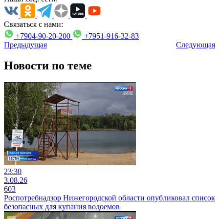
Связаться с нами:
+7904-90-20-200
+7951-916-32-83
Предыдущая
Следующая
Новости по теме
23:30
3.08.26
603
Роспотребнадзор Нижегородской области опубликовал список
безопасных для купания водоемов