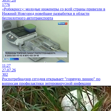
30.07.26
1776
«Робокросс»: молодые инженеры со всей страны привезли в
Нижний Новгород новейшие разработки в области
беспилотного автотранспорта
11:27
27.07.26
302
Роспотребнадзор сегодня открывает "горячую линию" по
вопросам профилактики энтеровирусной инфекции