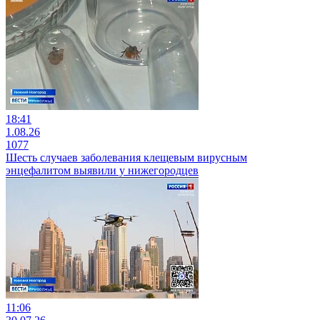
18:41
1.08.26
1077
Шесть случаев заболевания клещевым вирусным
энцефалитом выявили у нижегородцев
11:06