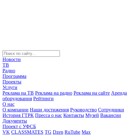
Новости
ТВ
Радио
Программа
Проекты
Услуги
Реклама на ТВ
Реклама на радио
Реклама на сайте
Аренда
оборудования
Рейтинги
О нас
О компании
Наши достижения
Руководство
Сотрудники
История ГТРК
Пресса о нас
Контакты
Музей
Вакансии
Документы
Проект с УФСБ
VK
CLASSMATES
TG
Dzen
RuTube
Max