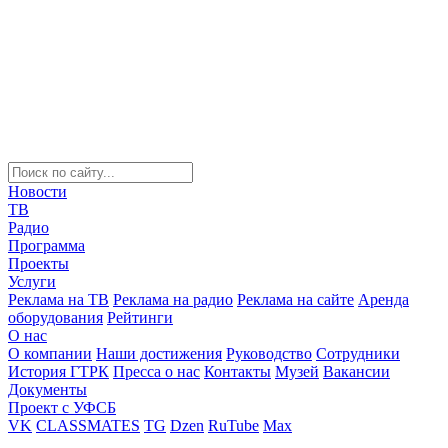
Новости
ТВ
Радио
Программа
Проекты
Услуги
Реклама на ТВ
Реклама на радио
Реклама на сайте
Аренда
оборудования
Рейтинги
О нас
О компании
Наши достижения
Руководство
Сотрудники
История ГТРК
Пресса о нас
Контакты
Музей
Вакансии
Документы
Проект с УФСБ
VK
CLASSMATES
TG
Dzen
RuTube
Max