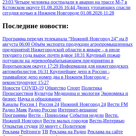
23:03
Четыре человека пострадали в аварии на трассе М-7 в
Кстовском округе
01.08.2026 16:44
Двоих утопающих спасли
сегодня ночью в Нижнем Новгороде
01.08.2026 11:28
Последние новости:
Программа передач телеканала “Нижний Новгород 24” на 8
августа
06:00
Объём экспорта продукции агропромышленных
предприятий Нижегородской области в январе – в июле
текущего года вырос почти вдвое
18:31
Крупный пожар
потушили на деревообрабатывающем предприятии в
Воротынском округе
17:29
Информация для нижегородских
автомобилистов
16:31
Крупнейшее депо в России -
трамвайное депо номер два в Нижнем Новгороде -
реконструируют
15:27
Новости
COVID-19
Общество
Спорт
Политика
Происшествия
Культура
Медицина и экология
Экономика и
бизнес
Наука и образование
Каналы
Россия 1
Россия 24
Нижний Новгород 24
Вести FM
Радио Маяк
Радио России
Интернет-вещание
Программы
Вести - Приволжье
События недели
Вести.
Нижний Новгород
Вести малых городов
Вести-Интервью
Открытая студия
10 минут с Политехом
Реклама
Рейтинги
ТВ
Реклама на Радио
Реклама на сайте