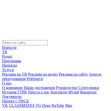
Новости
ТВ
Радио
Программа
Проекты
Услуги
Реклама на ТВ
Реклама на радио
Реклама на сайте
Аренда
оборудования
Рейтинги
О нас
О компании
Наши достижения
Руководство
Сотрудники
История ГТРК
Пресса о нас
Контакты
Музей
Вакансии
Документы
Проект с УФСБ
VK
CLASSMATES
TG
Dzen
RuTube
Max