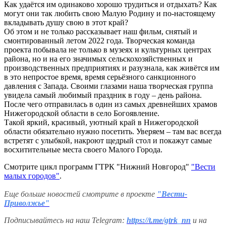
Как удаётся им одинаково хорошо трудиться и отдыхать? Как
могут они так любить свою Малую Родину и по-настоящему
вкладывать душу свою в этот край?
Об этом и не только рассказывает наш фильм, снятый и
смонтированный летом 2022 года. Творческая команда
проекта побывала не только в музеях и культурных центрах
района, но и на его значимых сельскохозяйственных и
производственных предприятиях и разузнала, как живётся им
в это непростое время, время серьёзного санкционного
давления с Запада. Своими глазами наша творческая группа
увидела самый любимый праздник в году – день района.
После чего отправилась в один из самых древнейших храмов
Нижегородской области в село Богоявление.
Такой яркий, красивый, уютный край в Нижегородской
области обязательно нужно посетить. Уверяем – там вас всегда
встретят с улыбкой, накроют щедрый стол и покажут самые
восхитительные места своего Малого Города.
Смотрите цикл программ ГТРК "Нижний Новгород"
"Вести
малых городов"
.
Еще больше новостей смотрите в проекте
"Вести-
Приволжье"
Подписывайтесь на наш Telegram:
https://t.me/gtrk_nn
и на