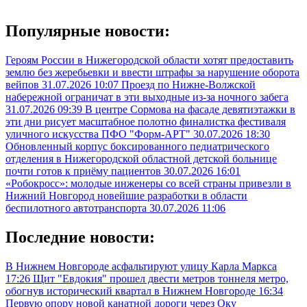
Популярные новости:
Героям России в Нижегородской области хотят предоставить
землю без жеребьевки и ввести штрафы за нарушение оборота
вейпов
31.07.2026 10:07
Проезд по Нижне-Волжской
набережной ограничат в эти выходные из-за ночного забега
31.07.2026 09:39
В центре Сормова на фасаде девятиэтажки в
эти дни рисует масштабное полотно финалистка фестиваля
уличного искусства ПФО "Форм-АРТ"
30.07.2026 18:30
Обновленный корпус боксированного педиатрического
отделения в Нижегородской областной детской больнице
почти готов к приёму пациентов
30.07.2026 16:01
«Робокросс»: молодые инженеры со всей страны привезли в
Нижний Новгород новейшие разработки в области
беспилотного автотранспорта
30.07.2026 11:06
Последние новости:
В Нижнем Новгороде асфальтируют улицу Карла Маркса
17:26
Щит "Евдокия" прошел двести метров тоннеля метро,
обогнув исторический квартал в Нижнем Новгороде
16:34
Первую опору новой канатной дороги через Оку