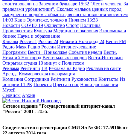
смонтировали на Заречном бульваре
15:32
"Лес и человек. За
пределами урбанистики". Сколько мальков ценных пород
выпущено в водоёмы области для восстановления экосистем
14:03
Как в Эрмитаже, только в Нижнем
13:33
Новости
COVID-19
Общество
Спорт
Политика
Происшествия
Культура
Медицина и экология
Экономика и
бизнес
Наука и образование
Каналы
Россия 1
Россия 24
Нижний Новгород 24
Вести FM
Радио Маяк
Радио России
Интернет-вещание
Программы
Вести - Приволжье
События недели
Вести.
Нижний Новгород
Вести малых городов
Вести-Интервью
Открытая студия
10 минут с Политехом
Реклама
Рейтинги
ТВ
Реклама на Радио
Реклама на сайте
Аренда
Коммерческая информация
Компания
Сотрудники
Рейтинги
Руководство
Контакты
Из
истории ГТРК
Проекты
Пресса о нас
Наши достижения
Музей
Сервисы
Архив
Сетевое издание "Государственный интернет-канал
"Россия" 2001 -
2026
.
Свидетельство о регистрации СМИ Эл № ФС 77-59166 от
22 августа 2014 года.