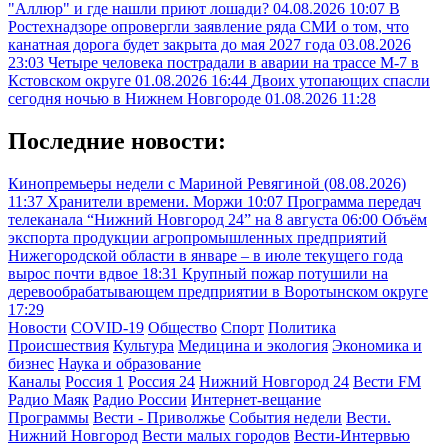
"Аллюр" и где нашли приют лошади?
04.08.2026 10:07
В
Ростехнадзоре опровергли заявление ряда СМИ о том, что
канатная дорога будет закрыта до мая 2027 года
03.08.2026
23:03
Четыре человека пострадали в аварии на трассе М-7 в
Кстовском округе
01.08.2026 16:44
Двоих утопающих спасли
сегодня ночью в Нижнем Новгороде
01.08.2026 11:28
Последние новости:
Кинопремьеры недели с Мариной Ревягиной (08.08.2026)
11:37
Хранители времени. Моржи
10:07
Программа передач
телеканала “Нижний Новгород 24” на 8 августа
06:00
Объём
экспорта продукции агропромышленных предприятий
Нижегородской области в январе – в июле текущего года
вырос почти вдвое
18:31
Крупный пожар потушили на
деревообрабатывающем предприятии в Воротынском округе
17:29
Новости
COVID-19
Общество
Спорт
Политика
Происшествия
Культура
Медицина и экология
Экономика и
бизнес
Наука и образование
Каналы
Россия 1
Россия 24
Нижний Новгород 24
Вести FM
Радио Маяк
Радио России
Интернет-вещание
Программы
Вести - Приволжье
События недели
Вести.
Нижний Новгород
Вести малых городов
Вести-Интервью