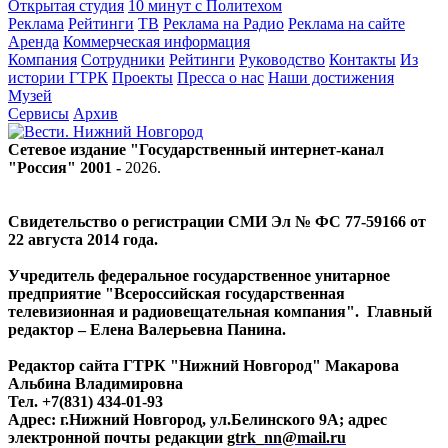
Открытая студия
10 минут с Политехом
Реклама
Рейтинги
ТВ
Реклама на Радио
Реклама на сайте
Аренда
Коммерческая информация
Компания
Сотрудники
Рейтинги
Руководство
Контакты
Из
истории ГТРК
Проекты
Пресса о нас
Наши достижения
Музей
Сервисы
Архив
Сетевое издание "Государственный интернет-канал
"Россия" 2001 -
2026
.
Свидетельство о регистрации СМИ Эл № ФС 77-59166 от
22 августа 2014 года.
Учредитель федеральное государственное унитарное
предприятие "Всероссийская государственная
телевизионная и радиовещательная компания". Главный
редактор – Елена Валерьевна Панина.
Редактор сайта ГТРК "Нижний Новгород" Макарова
Альбина Владимировна
Тел. +7(831) 434-01-93
Адрес: г.Нижний Новгород, ул.Белинского 9А; адрес
электронной почты редакции
gtrk_nn@mail.ru