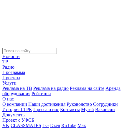
Новости
ТВ
Радио
Программа
Проекты
Услуги
Реклама на ТВ
Реклама на радио
Реклама на сайте
Аренда
оборудования
Рейтинги
О нас
О компании
Наши достижения
Руководство
Сотрудники
История ГТРК
Пресса о нас
Контакты
Музей
Вакансии
Документы
Проект с УФСБ
VK
CLASSMATES
TG
Dzen
RuTube
Max