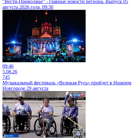
"Вести-Приволжье" - главные новости региона. Выпуск 05
августа 2026 года, 09:30
09:46
5.08.26
745
Музыкальный фестиваль «Великая Русь» пройдет в Нижнем
Новгороде 29 августа