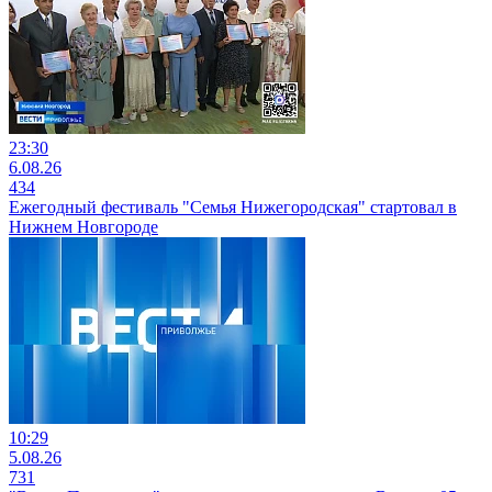
23:30
6.08.26
434
Ежегодный фестиваль "Семья Нижегородская" стартовал в
Нижнем Новгороде
10:29
5.08.26
731