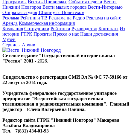
Программы
Вести - Приволжье
События недели
Вести.
Нижний Новгород
Вести малых городов
Вести-Интервью
Открытая студия
10 минут с Политехом
Реклама
Рейтинги
ТВ
Реклама на Радио
Реклама на сайте
Аренда
Коммерческая информация
Компания
Сотрудники
Рейтинги
Руководство
Контакты
Из
истории ГТРК
Проекты
Пресса о нас
Наши достижения
Музей
Сервисы
Архив
Сетевое издание "Государственный интернет-канал
"Россия" 2001 -
2026
.
Свидетельство о регистрации СМИ Эл № ФС 77-59166 от
22 августа 2014 года.
Учредитель федеральное государственное унитарное
предприятие "Всероссийская государственная
телевизионная и радиовещательная компания". Главный
редактор – Елена Валерьевна Панина.
Редактор сайта ГТРК "Нижний Новгород" Макарова
Альбина Владимировна
Тел. +7(831) 434-01-93