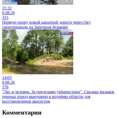
15:32
6.08.26
315
Первую опору новой канатной дороги через Оку
смонтировали на Заречном бульваре
14:03
6.08.26
378
"Лес и человек. За пределами урбанистики". Сколько мальков
ценных пород выпущено в водоёмы области для
восстановления экосистем
Комментарии