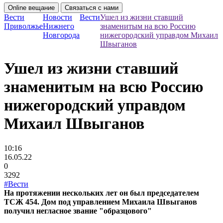
Online вещание
Связаться с нами
Вести
Новости
Вести
Ушел из жизни ставший
Приволжье
Нижнего
знаменитым на всю Россию
Новгорода
нижегородский управдом Михаил
Швыганов
Ушел из жизни ставший
знаменитым на всю Россию
нижегородский управдом
Михаил Швыганов
10:16
16.05.22
0
3292
#Вести
На протяжении нескольких лет он был председателем
ТСЖ 454. Дом под управлением Михаила Швыганов
получил негласное звание "образцового"