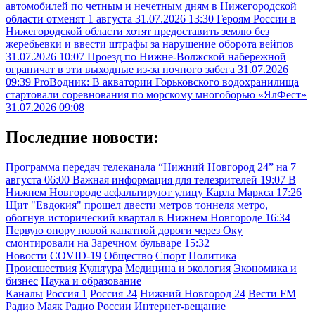
автомобилей по четным и нечетным дням в Нижегородской
области отменят 1 августа
31.07.2026 13:30
Героям России в
Нижегородской области хотят предоставить землю без
жеребьевки и ввести штрафы за нарушение оборота вейпов
31.07.2026 10:07
Проезд по Нижне-Волжской набережной
ограничат в эти выходные из-за ночного забега
31.07.2026
09:39
ProВодник: В акватории Горьковского водохранилища
стартовали соревнования по морскому многоборью «ЯлФест»
31.07.2026 09:08
Последние новости:
Программа передач телеканала “Нижний Новгород 24” на 7
августа
06:00
Важная информация для телезрителей
19:07
В
Нижнем Новгороде асфальтируют улицу Карла Маркса
17:26
Щит "Евдокия" прошел двести метров тоннеля метро,
обогнув исторический квартал в Нижнем Новгороде
16:34
Первую опору новой канатной дороги через Оку
смонтировали на Заречном бульваре
15:32
Новости
COVID-19
Общество
Спорт
Политика
Происшествия
Культура
Медицина и экология
Экономика и
бизнес
Наука и образование
Каналы
Россия 1
Россия 24
Нижний Новгород 24
Вести FM
Радио Маяк
Радио России
Интернет-вещание