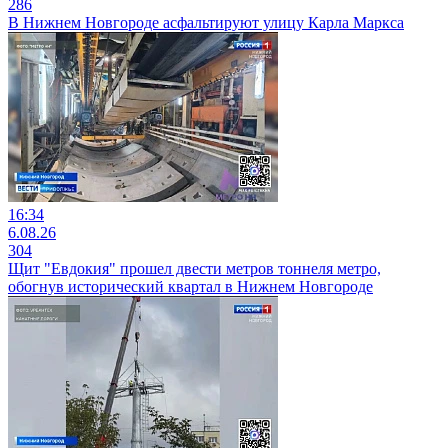
286
В Нижнем Новгороде асфальтируют улицу Карла Маркса
16:34
6.08.26
304
Щит "Евдокия" прошел двести метров тоннеля метро,
обогнув исторический квартал в Нижнем Новгороде