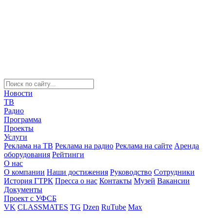
Новости
ТВ
Радио
Программа
Проекты
Услуги
Реклама на ТВ
Реклама на радио
Реклама на сайте
Аренда
оборудования
Рейтинги
О нас
О компании
Наши достижения
Руководство
Сотрудники
История ГТРК
Пресса о нас
Контакты
Музей
Вакансии
Документы
Проект с УФСБ
VK
CLASSMATES
TG
Dzen
RuTube
Max