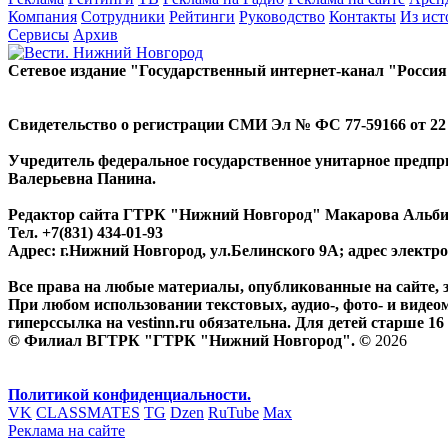
Компания
Сотрудники
Рейтинги
Руководство
Контакты
Из ис
Сервисы
Архив
Сетевое издание "Государственный интернет-канал "Россия
Свидетельство о регистрации СМИ Эл № ФС 77-59166 от 22 а
Учредитель федеральное государственное унитарное предп
Валерьевна Панина.
Редактор сайта ГТРК "Нижний Новгород" Макарова Альб
Тел. +7(831) 434-01-93
Адрес: г.Нижний Новгород, ул.Белинского 9А; адрес элект
Все права на любые материалы, опубликованные на сайте,
При любом использовании текстовых, аудио-, фото- и видео
гиперссылка на vestinn.ru обязательна. Для детей старше 16 
© Филиал ВГТРК "ГТРК "Нижний Новгород". ©
2026
Политикой конфиденциальности.
VK
CLASSMATES
TG
Dzen
RuTube
Max
Реклама на сайте