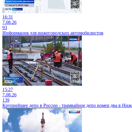
16:31
7.08.26
93
Информация для нижегородских автомобилистов
15:27
7.08.26
139
Крупнейшее депо в России - трамвайное депо номер два в Ни