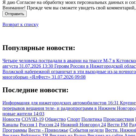
Я даю Согласие на обработку моих персональных данных и сог
Внимание! Прежде чем вы сможете увидеть свой комментарий,
Отправить
Возврат к списку
Популярные новости:
Четыре человека пострадали в аварии на трассе М-7 в Кстовск
августа
31.07.2026 13:30
Героям России в Нижегородской облас
Волжской набережной ограничат в эти выходные из-за ночного
многоборью «ЯлФест»
31.07.2026 09:08
Последние новости:
Информация для нижегородских автомобилистов
16:31
Крупне
перерывов вещания теле- и радиопрограмм в Нижнем Новгоро
новые жители
14:03
Новости
COVID-19
Общество
Спорт
Политика
Происшествия
Каналы
Россия 1
Россия 24
Нижний Новгород 24
Вести FM
Ра
Программы
Вести - Приволжье
События недели
Вести. Нижни
Реклама
Рейтинги
ТВ
Реклама на Радио
Реклама на сайте
Арен