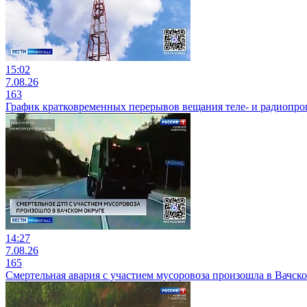
15:02
7.08.26
163
График кратковременных перерывов вещания теле- и радиопр
14:27
7.08.26
165
Смертельная авария с участием мусоровоза произошла в Вачск