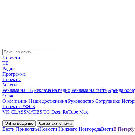
Новости
ТВ
Радио
Программа
Проекты
Услуги
Реклама на ТВ
Реклама на радио
Реклама на сайте
Аренда обор
О нас
О компании
Наши достижения
Руководство
Сотрудники
Истор
Проект с УФСБ
VK
CLASSMATES
TG
Dzen
RuTube
Max
Online вещание
Связаться с нами
Вести Приволжье
Новости Нижнего Новгорода
Вести
В Петербу