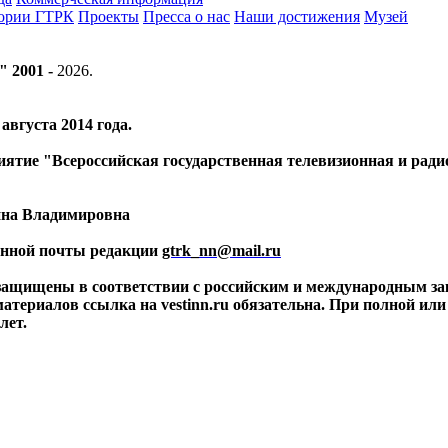
тории ГТРК
Проекты
Пресса о нас
Наши достижения
Музей
" 2001 -
2026
.
вгуста 2014 года.
риятие "Всероссийская государственная телевизионная и ра
ина Владимировна
ронной почты редакции
gtrk_nn@mail.ru
 защищены в соответствии с российским и международным за
материалов ссылка на vestinn.ru обязательна. При полной ил
лет.