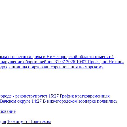
ным и нечетным дням в Нижегородской области отменят 1
а нарушение оборота вейпов
31.07.2026 10:07
Проезд по Нижне-
одохранилища стартовали соревнования по морскому
городе - реконструируют
15:27
График кратковременных
 Вачском округе
14:27
В нижегородском зоопарке появились
азование
дия
10 минут с Политехом