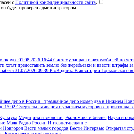
ласен с
Политикой конфиденциальности сайта
.
 он будет проверен администратором.
ом округе
01.08.2026 16:44
Систему заправки автомобилей по чет
ти хотят предоставить землю без жеребьевки и ввести штрафы з
 забега
31.07.2026 09:39
ProВодник: В акватории Горьковского в
йшее депо в России - трамвайное депо номер два в Нижнем Нов
де
15:02
Смертельная авария с участием мусоровоза произошла в
Культура
Медицина и экология
Экономика и бизнес
Наука и обр
дио Маяк
Радио России
Интернет-вещание
й Новгород
Вести малых городов
Вести-Интервью
Открытая сту
да
Коммерческая информация