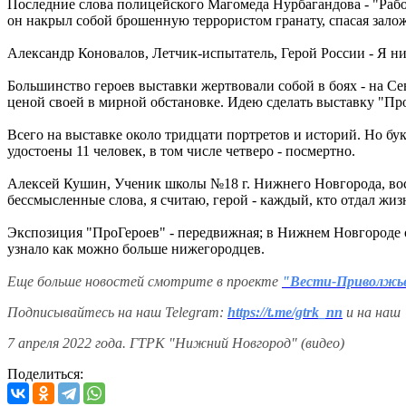
Последние слова полицейского Магомеда Нурбагандова - "Работ
он накрыл собой брошенную террористом гранату, спасая зало
Александр Коновалов, Летчик-испытатель, Герой России - Я нико
Большинство героев выставки жертвовали собой в боях - на С
ценой своей в мирной обстановке. Идею сделать выставку "Пр
Всего на выставке около тридцати портретов и историй. Но бу
удостоены 11 человек, в том числе четверо - посмертно.
Алексей Кушин, Ученик школы №18 г. Нижнего Новгорода, воспи
бессмысленные слова, я считаю, герой - каждый, кто отдал жиз
Экспозиция "ПроГероев" - передвижная; в Нижнем Новгороде она
узнало как можно больше нижегородцев.
Еще больше новостей смотрите в проекте
"Вести-Приволжь
Подписывайтесь на наш Telegram:
https://t.me/gtrk_nn
и на наш
7 апреля 2022 года. ГТРК "Нижний Новгород" (видео)
Поделиться: