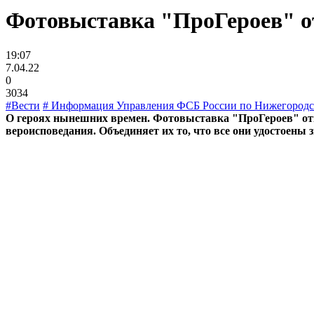
Фотовыставка "ПроГероев" о
19:07
7.04.22
0
3034
#Вести
# Информация Управления ФСБ России по Нижегородс
О героях нынешних времен. Фотовыставка "ПроГероев" откр
вероисповедания. Объединяет их то, что все они удостоены