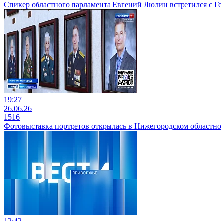
Спикер областного парламента Евгений Люлин встретился с
19:27
26.06.26
1516
Фотовыставка портретов открылась в Нижегородском областно
12:42