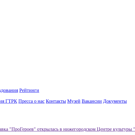
удования
Рейтинги
ия ГТРК
Пресса о нас
Контакты
Музей
Вакансии
Документы
вка "ПроГероев" открылась в нижегородском Центре культуры 