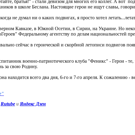
айте, братья!" - стали девизом для многих его коллег. А вот п
жников в школе Беслана. Настоящие герои не ищут славы, говор
гда не думал ни о каких подвигах, я просто хотел летать...летат
еверном Кавказе, в Южной Осетии, в Сирии, на Украине. Но нек
оГероев" Федеральному агентству по делам национальностей пре
квально сейчас в героической и скорбной летописи подвигов поя
танник военно-патриотического клуба "Феникс" - Герои - те, к
нь за свою Родину.
 находится всего два дня, 6-го и 7-го апреля. К сожалению - в
е"
Rutube
и
Яндекс Дзен