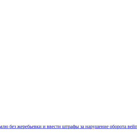
емлю без жеребьевки и ввести штрафы за нарушение оборота вей