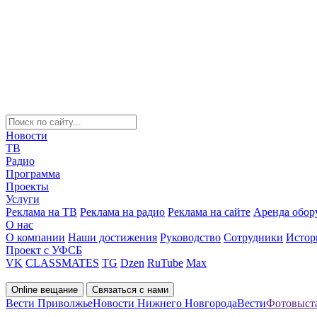
Новости
ТВ
Радио
Программа
Проекты
Услуги
Реклама на ТВ
Реклама на радио
Реклама на сайте
Аренда обор
О нас
О компании
Наши достижения
Руководство
Сотрудники
Истор
Проект с УФСБ
VK
CLASSMATES
TG
Dzen
RuTube
Max
Online вещание
Связаться с нами
Вести Приволжье
Новости Нижнего Новгорода
Вести
Фотовыста