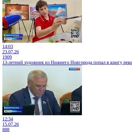
14:03
23.07.26
1909
13-летний художник из Нижнего Новгорода попал в книгу реко
12:34
15.07.26
888