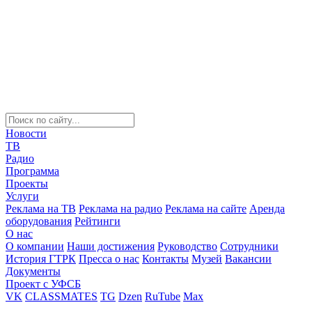
Новости
ТВ
Радио
Программа
Проекты
Услуги
Реклама на ТВ
Реклама на радио
Реклама на сайте
Аренда
оборудования
Рейтинги
О нас
О компании
Наши достижения
Руководство
Сотрудники
История ГТРК
Пресса о нас
Контакты
Музей
Вакансии
Документы
Проект с УФСБ
VK
CLASSMATES
TG
Dzen
RuTube
Max