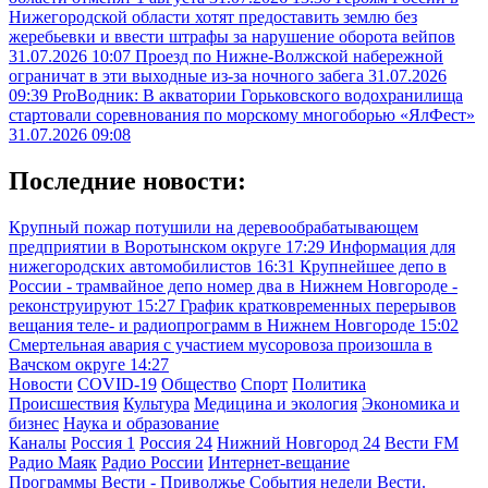
Нижегородской области хотят предоставить землю без
жеребьевки и ввести штрафы за нарушение оборота вейпов
31.07.2026 10:07
Проезд по Нижне-Волжской набережной
ограничат в эти выходные из-за ночного забега
31.07.2026
09:39
ProВодник: В акватории Горьковского водохранилища
стартовали соревнования по морскому многоборью «ЯлФест»
31.07.2026 09:08
Последние новости:
Крупный пожар потушили на деревообрабатывающем
предприятии в Воротынском округе
17:29
Информация для
нижегородских автомобилистов
16:31
Крупнейшее депо в
России - трамвайное депо номер два в Нижнем Новгороде -
реконструируют
15:27
График кратковременных перерывов
вещания теле- и радиопрограмм в Нижнем Новгороде
15:02
Смертельная авария с участием мусоровоза произошла в
Вачском округе
14:27
Новости
COVID-19
Общество
Спорт
Политика
Происшествия
Культура
Медицина и экология
Экономика и
бизнес
Наука и образование
Каналы
Россия 1
Россия 24
Нижний Новгород 24
Вести FM
Радио Маяк
Радио России
Интернет-вещание
Программы
Вести - Приволжье
События недели
Вести.