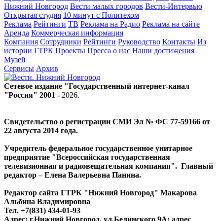
Нижний Новгород
Вести малых городов
Вести-Интервью
Открытая студия
10 минут с Политехом
Реклама
Рейтинги
ТВ
Реклама на Радио
Реклама на сайте
Аренда
Коммерческая информация
Компания
Сотрудники
Рейтинги
Руководство
Контакты
Из
истории ГТРК
Проекты
Пресса о нас
Наши достижения
Музей
Сервисы
Архив
Сетевое издание "Государственный интернет-канал
"Россия" 2001 -
2026
.
Свидетельство о регистрации СМИ Эл № ФС 77-59166 от
22 августа 2014 года.
Учредитель федеральное государственное унитарное
предприятие "Всероссийская государственная
телевизионная и радиовещательная компания". Главный
редактор – Елена Валерьевна Панина.
Редактор сайта ГТРК "Нижний Новгород" Макарова
Альбина Владимировна
Тел. +7(831) 434-01-93
Адрес: г.Нижний Новгород, ул.Белинского 9А; адрес