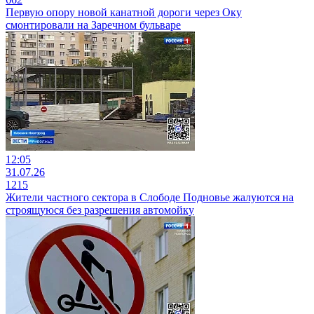
Первую опору новой канатной дороги через Оку
смонтировали на Заречном бульваре
12:05
31.07.26
1215
Жители частного сектора в Слободе Подновье жалуются на
строящуюся без разрешения автомойку