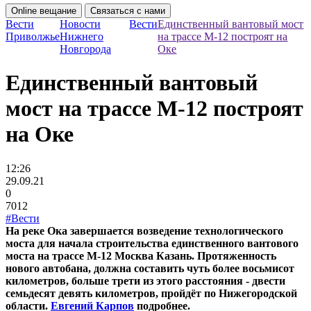
Online вещание
Связаться с нами
Вести
Новости
Вести
Единственный вантовый мост
Приволжье
Нижнего
на трассе М-12 построят на
Новгорода
Оке
Единственный вантовый
мост на трассе М-12 построят
на Оке
12:26
29.09.21
0
7012
#Вести
На реке Ока завершается возведение технологического
моста для начала строительства единственного вантового
моста на трассе М-12 Москва Казань. Про­тя­жен­ность
нового автобана, должна составить чуть более восьмисот
километров, больше трети из этого расстояния - двести
семьдесят девять километров, пройдёт по Нижегородской
области.
Евгений Карпов
подробнее.