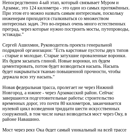
Непосредственно 4-ый этап, который связывает Муром и
Арзамас, это 124 километра - это один из самых протяжённых.
При этом его можно назвать самым интересным, поскольку
инженерам приходится сталкиваться со множеством
интересных задач. Это во-первых очень много естественных
преград, через которые нужно построить мосты, путепроводы,
эстакады."
Сергей Ашихмин, Руководитель проекта генеральной
подрядной организации: "Есть карстовые пустоты двух типов
- старые и молодые. Старые затухшие проваленные воронки.
Их будем засыпать глиной. Новые воронки, их будем
цементировать, потом будет возводиться насыпь. Насыпь
будет накрываться тканью повышенной прочности, чтобы
держала всю эту насыпь."
Новая федеральная трасса, пролегает не через Нижний
Новгород, а южнее - через Арзамасский район. Сейчас
завершаются подготовительные работы: строительство
временных дорог, это почти 80 километров, заканчивается
нулевой цикл возведения тридцати шести искусственных
сооружений, в том числе начал возводиться мост через Оку, в
районе Навашино.
Мост через реку Ока будет самый уникальный на всей трассе