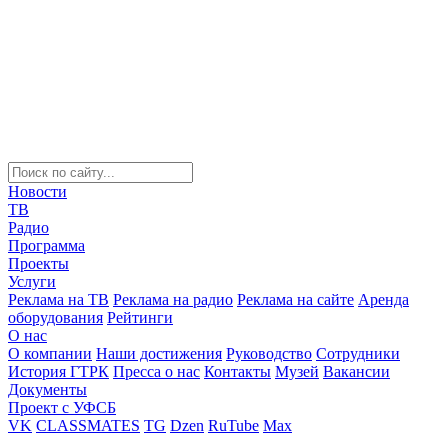
Новости
ТВ
Радио
Программа
Проекты
Услуги
Реклама на ТВ
Реклама на радио
Реклама на сайте
Аренда
оборудования
Рейтинги
О нас
О компании
Наши достижения
Руководство
Сотрудники
История ГТРК
Пресса о нас
Контакты
Музей
Вакансии
Документы
Проект с УФСБ
VK
CLASSMATES
TG
Dzen
RuTube
Max