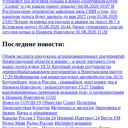
устраняют последствия пожара в конно-спортивном клубе
"Аллюр" и где нашли приют лошади?
04.08.2026 10:07
В
Ростехнадзоре опровергли заявление ряда СМИ о том, что
канатная дорога будет закрыта до мая 2027 года
03.08.2026
23:03
Четыре человека пострадали в аварии на трассе М-7 в
Кстовском округе
01.08.2026 16:44
Двоих утопающих спасли
сегодня ночью в Нижнем Новгороде
01.08.2026 11:28
Последние новости:
Объём экспорта продукции агропромышленных предприятий
Нижегородской области в январе – в июле текущего года
вырос почти вдвое
18:31
Крупный пожар потушили на
деревообрабатывающем предприятии в Воротынском округе
17:29
Информация для нижегородских автомобилистов
16:31
Крупнейшее депо в России - трамвайное депо номер два в
Нижнем Новгороде - реконструируют
15:27
График
кратковременных перерывов вещания теле- и радиопрограмм
в Нижнем Новгороде
15:02
Новости
COVID-19
Общество
Спорт
Политика
Происшествия
Культура
Медицина и экология
Экономика и
бизнес
Наука и образование
Каналы
Россия 1
Россия 24
Нижний Новгород 24
Вести FM
Радио Маяк
Радио России
Интернет-вещание