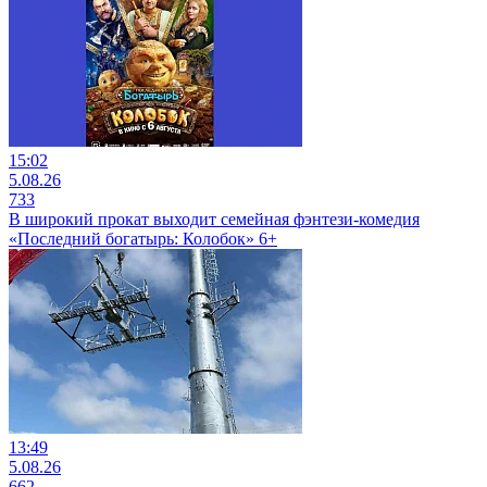
15:02
5.08.26
733
В широкий прокат выходит семейная фэнтези-комедия
«Последний богатырь: Колобок» 6+
13:49
5.08.26
662