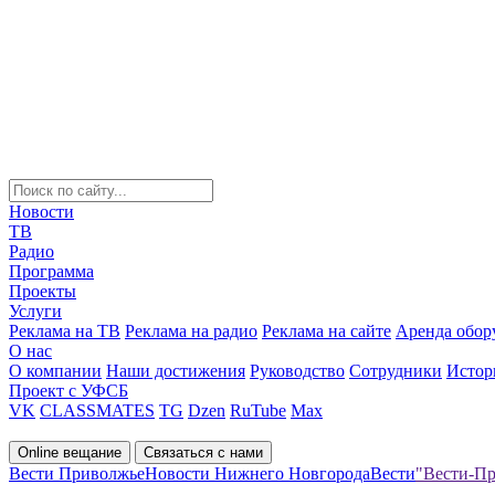
Новости
ТВ
Радио
Программа
Проекты
Услуги
Реклама на ТВ
Реклама на радио
Реклама на сайте
Аренда обор
О нас
О компании
Наши достижения
Руководство
Сотрудники
Истор
Проект с УФСБ
VK
CLASSMATES
TG
Dzen
RuTube
Max
Online вещание
Связаться с нами
Вести Приволжье
Новости Нижнего Новгорода
Вести
"Вести-Пр