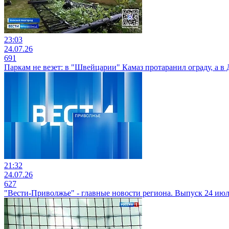
23:03
24.07.26
691
Паркам не везет: в "Швейцарии" Камаз протаранил ограду, а в
21:32
24.07.26
627
"Вести-Приволжье" - главные новости региона. Выпуск 24 июля