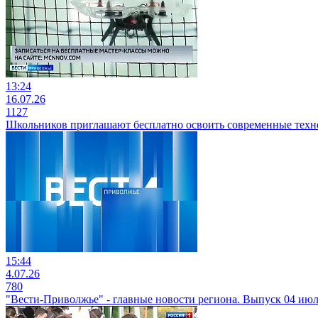
13:24
16.07.26
1127
Школьников приглашают бесплатно освоить современные техн
15:44
4.07.26
780
"Вести-Приволжье" - главные новости региона. Выпуск 04 июля