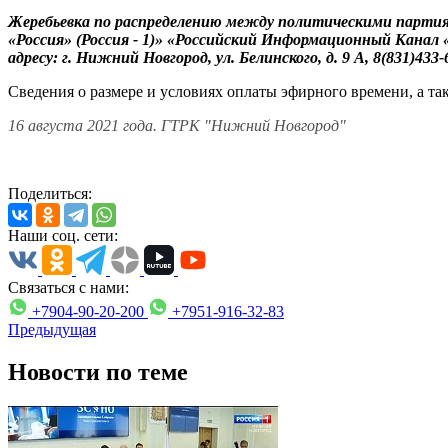
Жеребьевка по распределению между политическими партия
«Россия» (Россия - 1)» «Российский Информационный Канал «Р
адресу: г. Нижний Новгород, ул. Белинского, д. 9 А, 8(831)433-6
Сведения о размере и условиях оплаты эфирного времени, а 
16 августа 2021 года. ГТРК "Нижний Новгород"
Поделиться:
Наши соц. сети:
Связаться с нами:
+7904-90-20-200
+7951-916-32-83
Предыдущая
Новости по теме