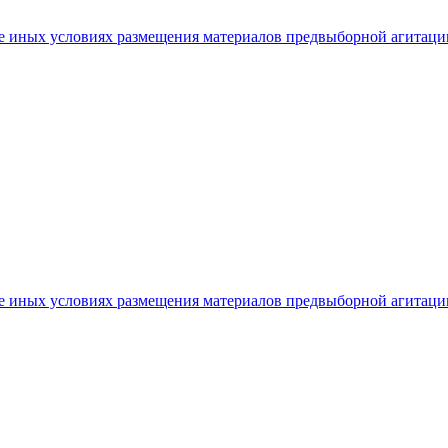
же иных условиях размещения материалов предвыборной агитаци
кже иных условиях размещения материалов предвыборной агитац