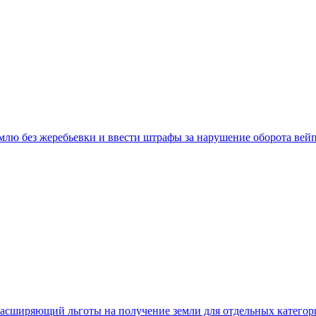
емлю без жеребьевки и ввести штрафы за нарушение оборота вей
 расширяющий льготы на получение земли для отдельных катего