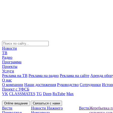
Новости
ТВ
Радио
Программа
Проекты
Услуги
Реклама на ТВ
Реклама на радио
Реклама на сайте
Аренда обор
О нас
О компании
Наши достижения
Руководство
Сотрудники
Истор
Проект с УФСБ
VK
CLASSMATES
TG
Dzen
RuTube
Max
Online вещание
Связаться с нами
Вести
Новости Нижнего
Вести
Жеребьевка п
Приволжье
Новгорода
седьмого соз