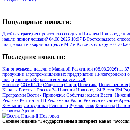
Популярные новости:
Двойная трагедия произошла сегодня в Нижнем Новгороде в 
нашли приют лошади?
04.08.2026 10:07
В Ростехнадзоре опрове
пострадали в аварии на трассе М-7 в Кстовском округе
01.08.20
Последние новости:
Кинопремьеры недели с Мариной Ревягиной (08.08.2026)
11:37
продукции агропромышленных предприятий Нижегородской обл
предприятии в Воротынском округе
17:29
Новости
COVID-19
Общество
Спорт
Политика
Происшествия
Каналы
Россия 1
Россия 24
Нижний Новгород 24
Вести FM
Ра
Программы
Вести - Приволжье
События недели
Вести. Нижни
Реклама
Рейтинги
ТВ
Реклама на Радио
Реклама на сайте
Арен
Компания
Сотрудники
Рейтинги
Руководство
Контакты
Из ис
Сервисы
Архив
Сетевое издание "Государственный интернет-канал "Россия