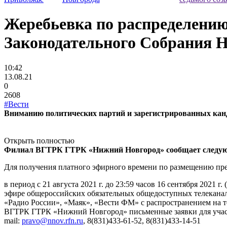
Жеребьевка по распределению
Законодательного Собрания Н
10:42
13.08.21
0
2608
#Вести
Вниманию политических партий и зарегистрированных канд
Открыть полностью
Филиал ВГТРК ГТРК «Нижний Новгород» сообщает следу
Для получения платного эфирного времени по размещению пр
в период с 21 августа 2021 г. до 23:59 часов 16 сентября 202
эфире общероссийских обязательных общедоступных телеканало
«Радио России», «Маяк», «Вести ФМ» с распространением на т
ВГТРК ГТРК «Нижний Новгород» письменные заявки для участия
mail:
pravo@nnov.rfn.ru
, 8(831)433-61-52, 8(831)433-14-51