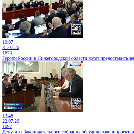
10:07
31.07.26
1673
Героям России в Нижегородской области хотят предоставить з
13:48
22.07.26
1097
Депутаты Законодательного собрания обсудили законопроект,