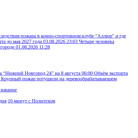
следствия пожара в конно-спортивном клубе "Аллюр" и где
ыта до мая 2027 года
03.08.2026 23:03
Четыре человека
вгороде
01.08.2026 11:28
а “Нижний Новгород 24” на 8 августа
06:00
Объём экспорта
Крупный пожар потушили на деревообрабатывающем
азование
дия
10 минут с Политехом