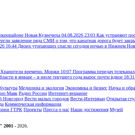
микрорайоне Новая Кузнечиха
04.08.2026 23:03
Как устраняют по
ргли заявление ряда СМИ о том, что канатная дорога будет закр
26 16:44
Двоих утопающих спасли сегодня ночью в Нижнем Но
Хранители времени. Моржи
10:07
Программа передач телеканал
асти в январе – в июле текущего года вырос почти вдвое
18:31
Культура
Медицина и экология
Экономика и бизнес
Наука и обр
дио Маяк
Радио России
Интернет-вещание
й Новгород
Вести малых городов
Вести-Интервью
Открытая сту
да
Коммерческая информация
тории ГТРК
Проекты
Пресса о нас
Наши достижения
Музей
" 2001 -
2026
.